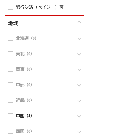
銀行決済（ペイジー）可
地域
北海道
（0）
東北
（0）
関東
（0）
中部
（0）
近畿
（0）
中国
（4）
四国
（0）