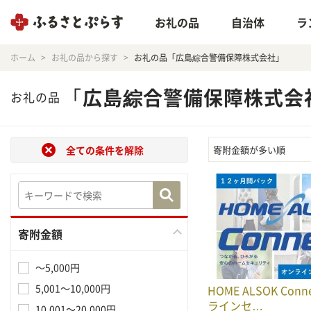
お礼の品
自治体
ラ
ホーム
お礼の品から探す
お礼の品「広島綜合警備保障株式会社」
「
広島綜合警備保障株式会
お礼の品
全ての条件を解除
寄附金額が多い順
寄附金額
～5,000円
5,001～10,000円
HOME ALSOK Con
ラインセ…
10,001～20,000円