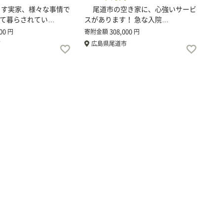
す実家、様々な事情で
尾道市の空き家に、心強いサービ
て暮らされてい…
スがあります！ 急な入院…
00
308,000
円
寄附金額
円
市
広島県尾道市