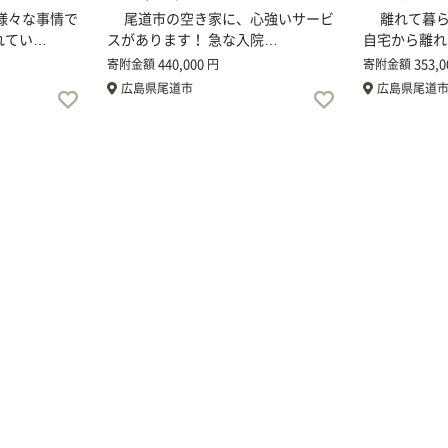
様々な事情で
尾道市の空き家に、心強いサービ
離れて暮ら
れてい…
スがあります！ 急な入院…
自宅から離れ
440,000
353,0
寄附金額
円
寄附金額
広島県尾道市
広島県尾道