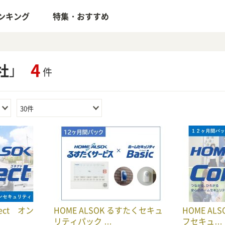
ンキング
特集・おすすめ
4
社
」
件
30件
nect オン
HOME ALSOK るすたくセキュ
HOME ALS
リティパック …
フセキュ…