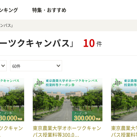
ンキング
特集・おすすめ
ャンパス」
10
ホーツクキャンパス
」
件
60件
ツクキャン
東京農業大学オホーツクキャン
東京農業大
…
パス授業料等300,0…
パス授業料等