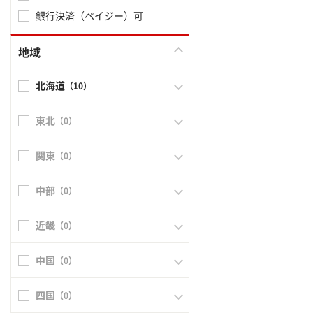
銀行決済（ペイジー）可
地域
北海道
（10）
東北
（0）
関東
（0）
中部
（0）
近畿
（0）
中国
（0）
四国
（0）