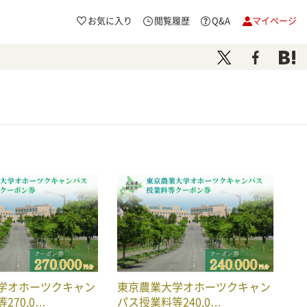
お気に入り
閲覧履歴
Q&A
マイページ
学オホーツクキャン
東京農業大学オホーツクキャン
270,0…
パス授業料等240,0…