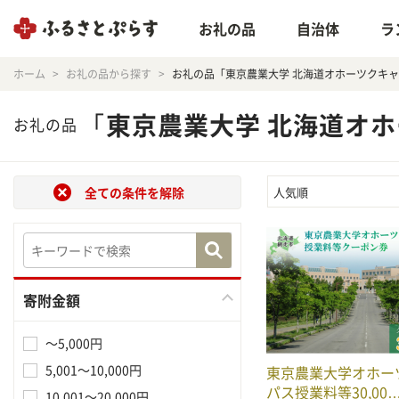
お礼の品
自治体
ラ
ホーム
お礼の品から探す
お礼の品「東京農業大学 北海道オホーツクキ
「
東京農業大学 北海道オ
お礼の品
全ての条件を解除
人気順
寄附金額
～5,000円
5,001～10,000円
東京農業大学オホー
パス授業料等30,00
10,001～20,000円