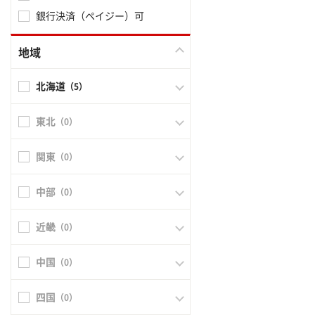
銀行決済（ペイジー）可
地域
北海道
（5）
東北
（0）
関東
（0）
中部
（0）
近畿
（0）
中国
（0）
四国
（0）