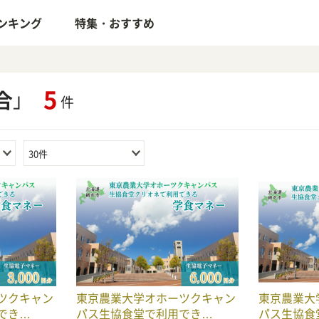
ンキング
特集・おすすめ
5
合
」
件
30件
ツクキャン
東京農業大学オホーツクキャン
東京農業大
でき…
パス生協食堂で利用でき…
パス生協食