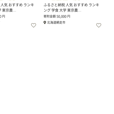
 人気 おすすめ ランキ
ふるさと納税 人気 おすすめ ランキ
学 東京農…
ング 学食 大学 東京農…
0
50,000
円
寄附金額
円
市
北海道網走市