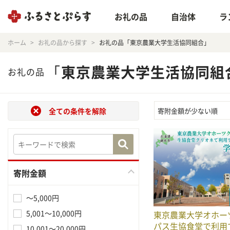
お礼の品
自治体
ラ
ホーム
お礼の品から探す
お礼の品「東京農業大学生活協同組合」
「
東京農業大学生活協同組
お礼の品
全ての条件を解除
寄附金額が少ない順
寄附金額
～5,000円
5,001～10,000円
東京農業大学オホー
パス生協食堂で利用
10,001～20,000円