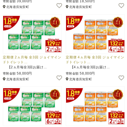
39,000円
18,500円
寄附金額
寄附金額
北海道倶知安町
北海道倶知安町
ふるさと納税とは
控除額シミュレータ
Q&A
定期便 2ヵ月毎 全3回 ジョイマイン
定期便 4ヵ月毎 全3回 ジョイマイン
ドトイレット…
ドトイレット…
【2ヵ月毎全3回お届け…
【4ヵ月毎全3回お届け…
58,000円
58,000円
寄附金額
寄附金額
北海道倶知安町
北海道倶知安町