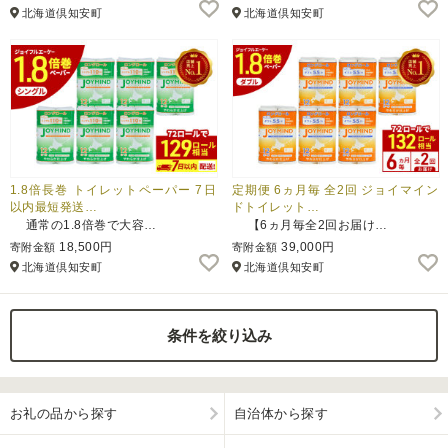
北海道倶知安町
北海道倶知安町
1.8倍長巻 トイレットペーパー 7日
定期便 6ヵ月毎 全2回 ジョイマイン
以内最短発送…
ドトイレット…
通常の1.8倍巻で大容…
【6ヵ月毎全2回お届け…
18,500円
39,000円
寄附金額
寄附金額
北海道倶知安町
北海道倶知安町
条件を絞り込み
お礼の品から探す
自治体から探す