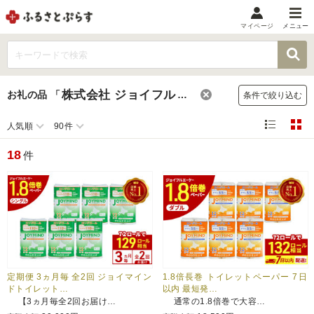
マイページ
メニュー
マイメニュー
マイページ
株式会社 ジョイフルエーケー
お礼の品
「
」
条件で絞り込む
お気に入り
閲覧履歴
人気順
90件
メニュー
18
件
お礼の品から探す
お礼の品をカテゴリや金額で絞り込み
自治体から探す
ランキング
定期便 3ヵ月毎 全2回 ジョイマイン
1.8倍長巻 トイレットペーパー 7日
ドトイレット…
以内 最短発…
【3ヵ月毎全2回お届け…
通常の1.8倍巻で大容…
特集・おすすめ