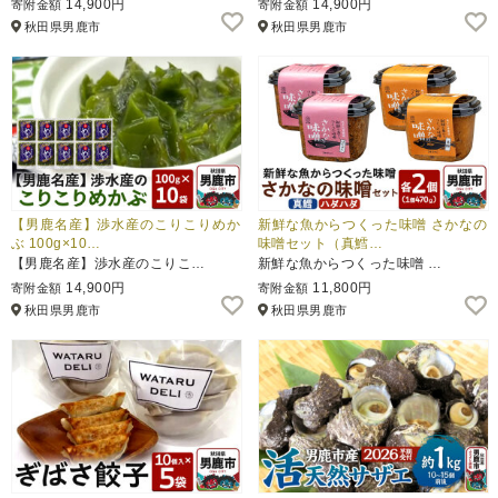
14,900円
14,900円
寄附金額
寄附金額
秋田県男鹿市
秋田県男鹿市
ふるさと納税とは
控除額シミュレータ
Q&A
【男鹿名産】渉水産のこりこりめか
新鮮な魚からつくった味噌 さかなの
ぶ 100g×10…
味噌セット（真鱈…
【男鹿名産】渉水産のこりこ…
新鮮な魚からつくった味噌 …
14,900円
11,800円
寄附金額
寄附金額
秋田県男鹿市
秋田県男鹿市