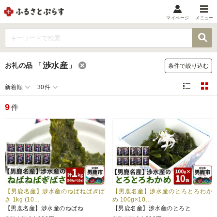
マイページ
メニュー
マイメニュー
マイページ
渉水産
お礼の品
「
」
条件で絞り込む
お気に入り
閲覧履歴
新着順
30件
メニュー
9
件
お礼の品から探す
お礼の品をカテゴリや金額で絞り込み
自治体から探す
ランキング
【男鹿名産】渉水産のねばねばぎば
【男鹿名産】渉水産のとろとろわか
さ 1kg (10…
め 100g×10…
【男鹿名産】渉水産のねばね…
【男鹿名産】渉水産のとろと…
特集・おすすめ