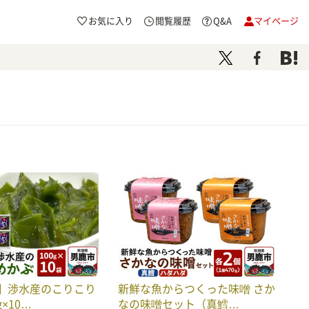
お気に入り
閲覧履歴
Q&A
マイページ
】渉水産のこりこり
新鮮な魚からつくった味噌 さか
g×10…
なの味噌セット（真鱈…