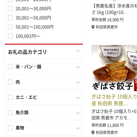
【男鹿名産】渉水産の
20,001～30,000円
さ 1kg (100g×10…
30,001～50,000円
14,900
寄附金額
円
50,001～100,000円
秋田県男鹿市
100,001円～
お礼の品カテゴリ
米・パン・麺
肉
ぎばさ餃子 10個入り
カニ・エビ
産 秋田県 男鹿…
ぎばさ餃子 10個入り×5
魚介類
田県 男鹿市 アカモ…
11,800
寄附金額
円
果物
秋田県男鹿市