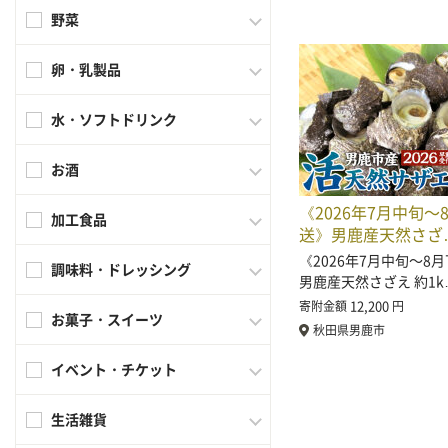
野菜
卵・乳製品
水・ソフトドリンク
お酒
《2026年7月中旬〜
加工食品
送》男鹿産天然さざ
《2026年7月中旬〜8
調味料・ドレッシング
男鹿産天然さざえ 約1k
12,200
寄附金額
円
お菓子・スイーツ
秋田県男鹿市
イベント・チケット
生活雑貨