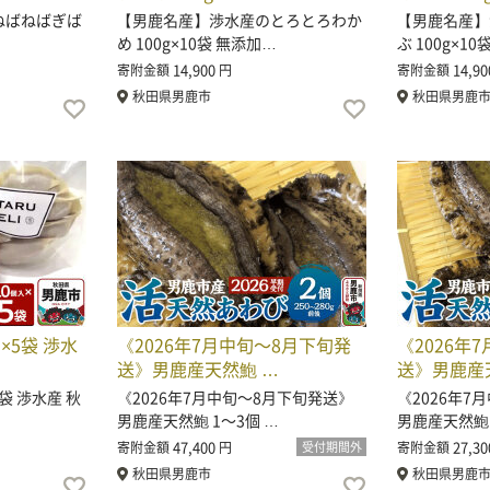
ねばねばぎば
【男鹿名産】渉水産のとろとろわか
【男鹿名産】
め 100g×10袋 無添加…
ぶ 100g×1
14,900
14,90
寄附金額
円
寄附金額
秋田県男鹿市
秋田県男鹿
×5袋 渉水
《2026年7月中旬〜8月下旬発
《2026年
送》男鹿産天然鮑 …
送》男鹿産
袋 渉水産 秋
《2026年7月中旬〜8月下旬発送》
《2026年7
男鹿産天然鮑 1〜3個 …
男鹿産天然鮑 
47,400
27,30
寄附金額
円
受付期間外
寄附金額
秋田県男鹿市
秋田県男鹿