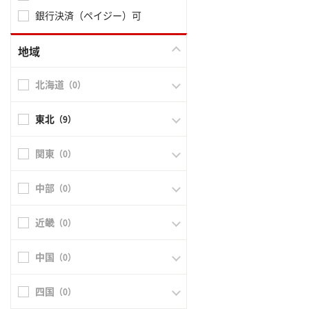
銀行決済（ペイジー）可
地域
北海道
（0）
東北
（9）
関東
（0）
中部
（0）
近畿
（0）
中国
（0）
四国
（0）