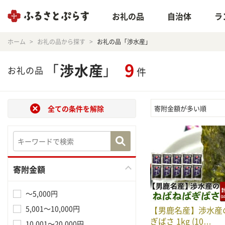
お礼の品
自治体
ラ
ホーム
お礼の品から探す
お礼の品「渉水産」
9
「
渉水産
」
お礼の品
件
全ての条件を解除
寄附金額が多い順
寄附金額
～5,000円
5,001～10,000円
【男鹿名産】渉水産
ぎばさ 1kg (10…
10,001～20,000円