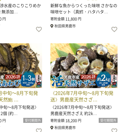
渉水産のこりこりめか
新鮮な魚からつくった味噌 さかなの
0袋 無添加…
味噌セット（真鱈・ハタハタ…
0
11,800
円
寄附金額
円
市
秋田県男鹿市
7月中旬〜8月下旬発
《2026年7月中旬〜8月下旬発
天然鮑 …
送》男鹿産天然さざ…
月中旬〜8月下旬発送》
《2026年7月中旬〜8月下旬発送》
2個 (約…
男鹿産天然さざえ 約2k…
0
18,200
円
受付期間外
寄附金額
円
受付期間外
市
秋田県男鹿市