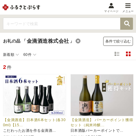
マイページ
メニュー
マイメニュー
マイページ
金滴酒造株式会社
お礼の品
「
」
条件で絞り込む
お気に入り
閲覧履歴
新着順
60件
メニュー
2
件
お礼の品から探す
お礼の品をカテゴリや金額で絞り込み
自治体から探す
ランキング
【金滴酒造】日本酒6本セット(各30
【金滴酒造】 パーカーポイント獲得
0ml)【15…
セット（純米吟醸…
こだわったお酒を作る金滴酒…
日本酒版パーカーポイントで…
特集・おすすめ