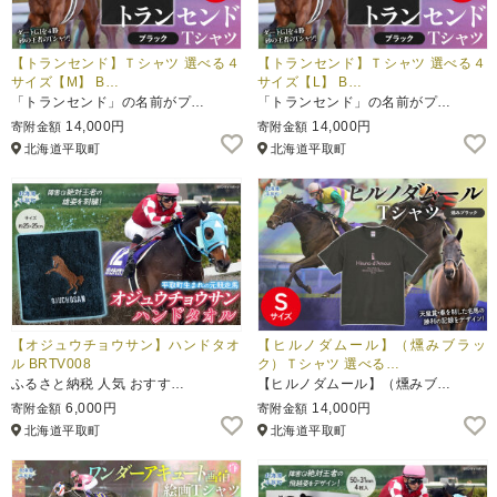
【トランセンド】Ｔシャツ 選べる４
【トランセンド】Ｔシャツ 選べる４
サイズ【M】 B…
サイズ【L】 B…
「トランセンド」の名前がプ…
「トランセンド」の名前がプ…
14,000円
14,000円
寄附金額
寄附金額
北海道平取町
北海道平取町
【オジュウチョウサン】ハンドタオ
【ヒルノダムール】（燻みブラッ
ル BRTV008
ク）Ｔシャツ 選べる…
ふるさと納税 人気 おすす…
【ヒルノダムール】（燻みブ…
6,000円
14,000円
寄附金額
寄附金額
北海道平取町
北海道平取町