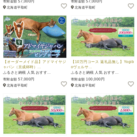
57,000円
57,000円
寄附金額
寄附金額
北海道平取町
北海道平取町
ふるさと納税とは
控除額シミュレータ
Q&A
【オーダーメイド品】アドマイヤジ
【10万円コース 返礼品無し】Yogib
ャパン（京成杯時）…
oヴェルサ…
ふるさと納税 人気 おすす…
ふるさと納税 人気 おすす…
57,000円
100,000円
寄附金額
寄附金額
北海道平取町
北海道平取町