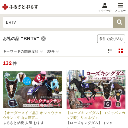
マイページ
メニュー
マイメニュー
マイページ
"BRTV"
お礼の品
条件で絞り込む
お気に入り
閲覧履歴
キーワードの関連度順
30件
メニュー
132
件
お礼の品から探す
お礼の品をカテゴリや金額で絞り込み
自治体から探す
ランキング
【オーダーメイド品】オジュウチョ
【ローズキングダム】（ジャパンカ
ウサン（中山大障害…
ップ時）リュネヴィ…
ふるさと納税 人気 おすす…
【ローズキングダム】（ジャ…
特集・おすすめ