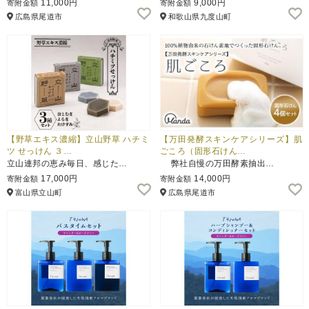
11,000円
9,000円
寄附金額
寄附金額
広島県尾道市
和歌山県九度山町
ふるさと納税とは
控除額シミュレータ
Q&A
【野草エキス濃縮】立山野草 ハチミ
【万田発酵スキンケアシリーズ】肌
ツ せっけん ３…
ごころ（固形石けん…
立山連邦の恵み毎日、感じた…
弊社自慢の万田酵素抽出…
17,000円
14,000円
寄附金額
寄附金額
富山県立山町
広島県尾道市