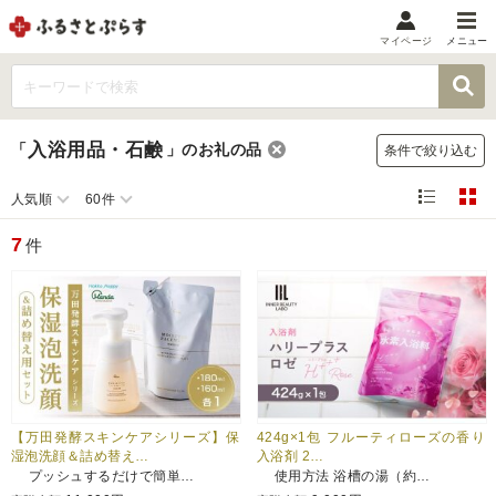
マイページ
メニュー
マイメニュー
マイページ
入浴用品・石鹸
「
」
のお礼の品
条件で絞り込む
お気に入り
閲覧履歴
人気順
60件
メニュー
7
件
お礼の品から探す
お礼の品をカテゴリや金額で絞り込み
自治体から探す
ランキング
【万田発酵スキンケアシリーズ】保
424g×1包 フルーティローズの香り
湿泡洗顔＆詰め替え…
入浴剤 2…
プッシュするだけで簡単…
使用方法 浴槽の湯（約…
特集・おすすめ