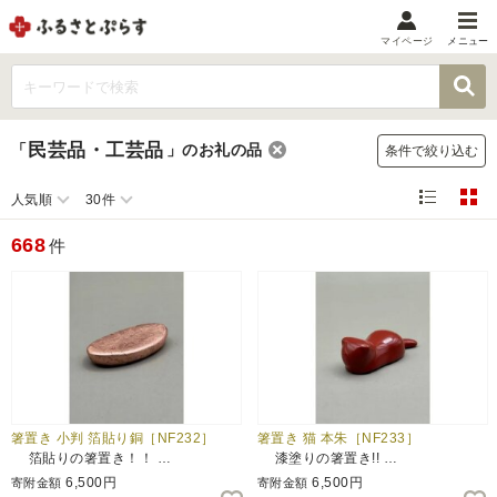
マイページ
メニュー
マイメニュー
マイページ
民芸品・工芸品
「
」
のお礼の品
条件で絞り込む
お気に入り
閲覧履歴
人気順
30件
メニュー
668
件
お礼の品から探す
お礼の品をカテゴリや金額で絞り込み
自治体から探す
ランキング
箸置き 小判 箔貼り銅［NF232］
箸置き 猫 本朱［NF233］
箔貼りの箸置き！！ …
漆塗りの箸置き!! …
特集・おすすめ
6,500円
6,500円
寄附金額
寄附金額