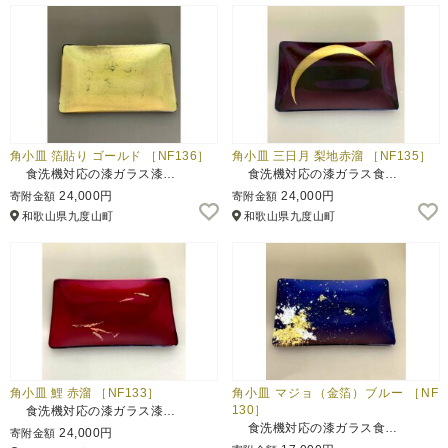
角小皿 箔貼り ゴールド ［NF136］
角小皿 三日月 梨地赤溜 ［NF135］
食洗機対応の漆ガラス漆…
食洗機対応の漆ガラス食…
24,000円
24,000円
寄附金額
寄附金額
和歌山県九度山町
和歌山県九度山町
角小皿 鯉 赤溜 ［NF133］
角小皿 マジョ（金箔）ブルー ［NF
130］
食洗機対応の漆ガラス漆…
食洗機対応の漆ガラス食…
24,000円
寄附金額