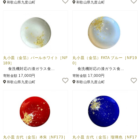
和歌山県九度山町
和歌山県九度山町
ふるさと納税とは
控除額シミュレータ
Q&A
丸小皿（金箔）パールホワイト［NF
丸小皿（金箔）FATA ブルー［NF19
189］
0］
食洗機対応の漆ガラス食…
食洗機対応の漆ガラス食…
17,000円
17,000円
寄附金額
寄附金額
和歌山県九度山町
和歌山県九度山町
丸小皿 古代（金箔）本朱［NF173］
丸小皿 古代（金箔）瑠璃色［NF17