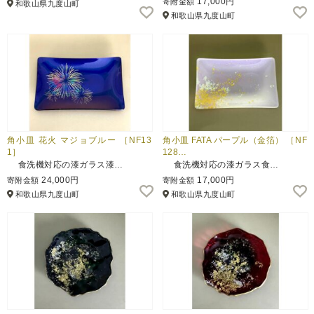
17,000円
寄附金額
和歌山県九度山町
和歌山県九度山町
角小皿 花火 マジョブルー ［NF13
角小皿 FATA パープル（金箔） ［NF
1］
128…
食洗機対応の漆ガラス漆…
食洗機対応の漆ガラス食…
24,000円
17,000円
寄附金額
寄附金額
和歌山県九度山町
和歌山県九度山町