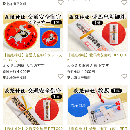
北海道平取町
【義経神社】交通安全御守ステッカ
【義経神社】愛馬息災御札 BRTQ00
ー BRTQ007
6
ふるさと納税 人気 おすす…
ふるさと納税 人気 おすす…
4,000円
4,000円
寄附金額
寄附金額
北海道平取町
北海道平取町
【義経神社】交通安全御守 BRTQ00
【義経神社】絵馬（親子白馬） BRT