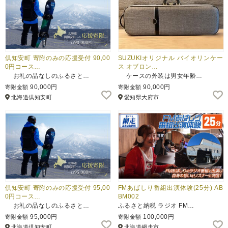
倶知安町 寄附のみの応援受付 90,00
SUZUKIオリジナル バイオリンケー
0円コース…
ス オブロン…
お礼の品なしのふるさと…
ケースの外装は男女年齢…
90,000円
90,000円
寄附金額
寄附金額
北海道倶知安町
愛知県大府市
倶知安町 寄附のみの応援受付 95,00
FMあばしり番組出演体験(25分) AB
0円コース…
BM002
お礼の品なしのふるさと…
ふるさと納税 ラジオ FM…
95,000円
100,000円
寄附金額
寄附金額
北海道倶知安町
北海道網走市