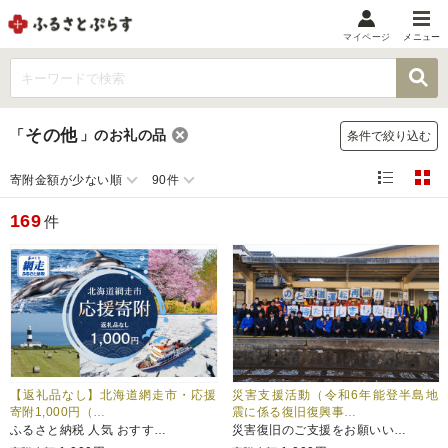
マイページ
メニュー
マイメニュー
マイページ
その他
「
」
のお礼の品
条件で絞り込む
お気に入り
閲覧履歴
寄附金額が少ない順
90件
メニュー
169
件
お礼の品から探す
お礼の品をカテゴリや金額で絞り込み
自治体から探す
ランキング
【返礼品なし】北海道網走市・応援
災害支援活動（令和6年能登半島地
寄附1,000円（…
震に係る復旧復興事…
ふるさと納税 人気 おすす…
災害復旧のご支援をお願いい…
特集・おすすめ