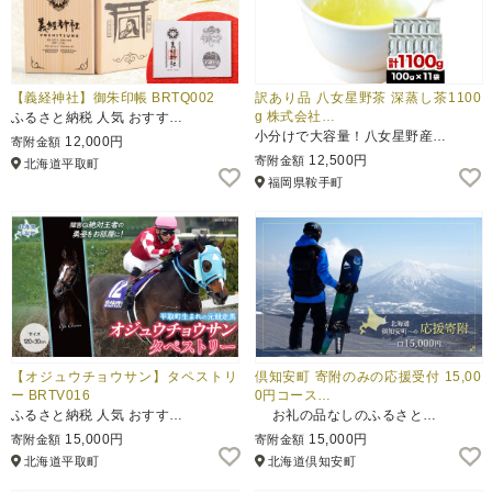
【義経神社】御朱印帳 BRTQ002
訳あり品 八女星野茶 深蒸し茶1100
g 株式会社…
ふるさと納税 人気 おすす…
小分けで大容量！八女星野産…
12,000円
寄附金額
12,500円
寄附金額
北海道平取町
福岡県鞍手町
【オジュウチョウサン】タペストリ
倶知安町 寄附のみの応援受付 15,00
ー BRTV016
0円コース…
ふるさと納税 人気 おすす…
お礼の品なしのふるさと…
15,000円
15,000円
寄附金額
寄附金額
北海道平取町
北海道倶知安町