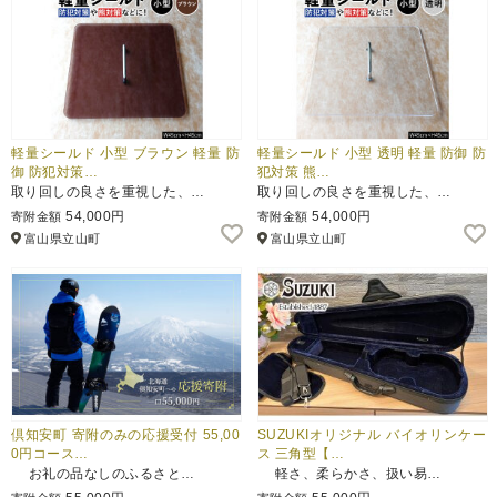
軽量シールド 小型 ブラウン 軽量 防
軽量シールド 小型 透明 軽量 防御 防
御 防犯対策…
犯対策 熊…
取り回しの良さを重視した、…
取り回しの良さを重視した、…
54,000円
54,000円
寄附金額
寄附金額
富山県立山町
富山県立山町
倶知安町 寄附のみの応援受付 55,00
SUZUKIオリジナル バイオリンケー
0円コース…
ス 三角型【…
お礼の品なしのふるさと…
軽さ、柔らかさ、扱い易…