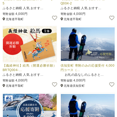
5
Q004-2
ふるさと納税 人気 おすす…
ふるさと納税 人気 おすす…
4,000円
4,000円
寄附金額
寄附金額
北海道平取町
北海道平取町
【義経神社】絵馬（開運必勝祈願）
倶知安町 寄附のみの応援受付 4,000
BRTQ004-…
円コース（…
ふるさと納税 人気 おすす…
お礼の品なしのふるさと…
4,000円
4,000円
寄附金額
寄附金額
北海道平取町
北海道倶知安町