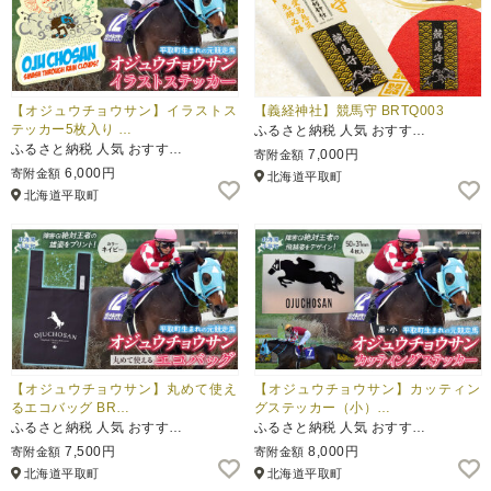
【オジュウチョウサン】イラストス
【義経神社】競馬守 BRTQ003
テッカー5枚入り …
ふるさと納税 人気 おすす…
ふるさと納税 人気 おすす…
7,000円
寄附金額
6,000円
寄附金額
北海道平取町
北海道平取町
【オジュウチョウサン】丸めて使え
【オジュウチョウサン】カッティン
るエコバッグ BR…
グステッカー（小）…
ふるさと納税 人気 おすす…
ふるさと納税 人気 おすす…
7,500円
8,000円
寄附金額
寄附金額
北海道平取町
北海道平取町