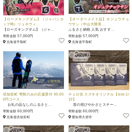
【ローズキングダム】（ジャパンカ
【オーダーメイド品】オジュウチョ
ップ時）リュネヴィ…
ウサン（中山大障害…
【ローズキングダム】（ジャ…
ふるさと納税 人気 おすす…
57,000円
57,000円
寄附金額
寄附金額
北海道平取町
北海道平取町
倶知安町 寄附のみの応援受付 60,00
チェロ弦 スズキオリジナル【size:1/
0円コース…
10】
お礼の品なしのふるさと…
音の煌びやかさとスチー…
60,000円
60,000円
寄附金額
寄附金額
北海道倶知安町
愛知県大府市