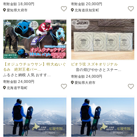
18,000円
20,000円
寄附金額
寄附金額
愛知県大府市
北海道倶知安町
【オジュウチョウサン】特大ぬいぐ
ビオラ弦 スズキオリジナル
るみ 絶対王者バー…
音の煌びやかさとスチー…
ふるさと納税 人気 おすす…
24,000円
寄附金額
24,000円
寄附金額
愛知県大府市
北海道平取町