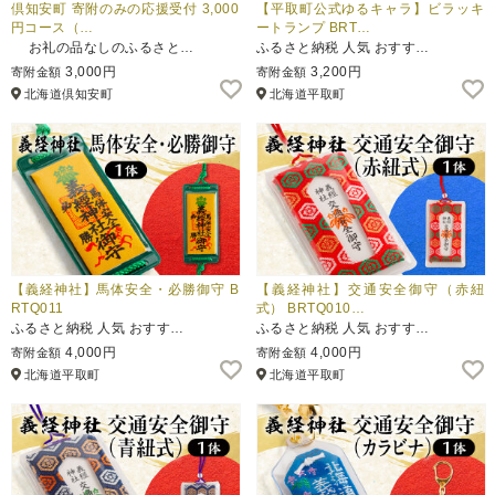
倶知安町 寄附のみの応援受付 3,000
【平取町公式ゆるキャラ】ビラッキ
円コース（…
ートランプ BRT…
お礼の品なしのふるさと…
ふるさと納税 人気 おすす…
3,000円
3,200円
寄附金額
寄附金額
北海道倶知安町
北海道平取町
【義経神社】馬体安全・必勝御守 B
【義経神社】交通安全御守（赤紐
RTQ011
式） BRTQ010…
ふるさと納税 人気 おすす…
ふるさと納税 人気 おすす…
4,000円
4,000円
寄附金額
寄附金額
北海道平取町
北海道平取町