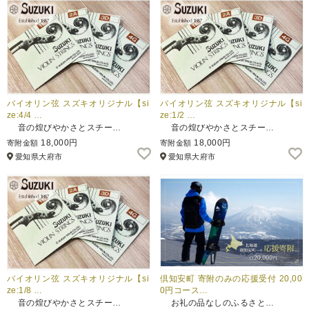
バイオリン弦 スズキオリジナル【si
バイオリン弦 スズキオリジナル【si
ze:4/4 …
ze:1/2 …
音の煌びやかさとスチー…
音の煌びやかさとスチー…
18,000円
18,000円
寄附金額
寄附金額
愛知県大府市
愛知県大府市
バイオリン弦 スズキオリジナル【si
倶知安町 寄附のみの応援受付 20,00
ze:1/8 …
0円コース…
音の煌びやかさとスチー…
お礼の品なしのふるさと…