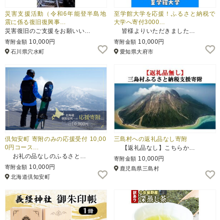
災害支援活動（令和6年能登半島地
至学館大学を応援！ふるさと納税で
震に係る復旧復興事…
大学へ寄付3000…
災害復旧のご支援をお願いい…
皆様よりいただきました…
10,000円
10,000円
寄附金額
寄附金額
石川県穴水町
愛知県大府市
倶知安町 寄附のみの応援受付 10,00
三島村への返礼品なし寄附
0円コース…
【返礼品なし】こちらか…
お礼の品なしのふるさと…
10,000円
寄附金額
10,000円
寄附金額
鹿児島県三島村
北海道倶知安町