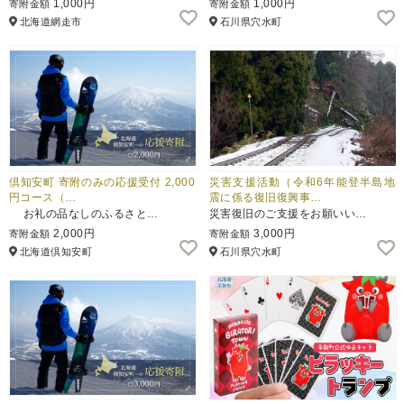
1,000円
1,000円
寄附金額
寄附金額
北海道網走市
石川県穴水町
ふるさと納税とは
控除額シミュレータ
Q&A
倶知安町 寄附のみの応援受付 2,000
災害支援活動（令和6年能登半島地
円コース（…
震に係る復旧復興事…
お礼の品なしのふるさと…
災害復旧のご支援をお願いい…
2,000円
3,000円
寄附金額
寄附金額
北海道倶知安町
石川県穴水町