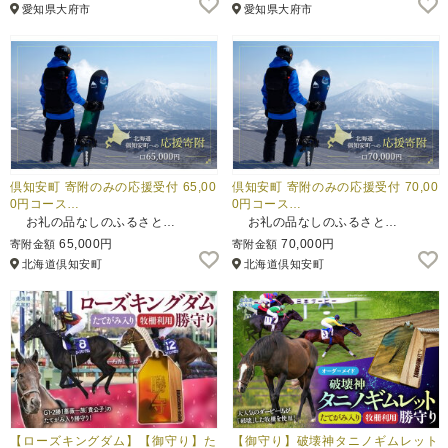
愛知県大府市
愛知県大府市
倶知安町 寄附のみの応援受付 65,00
倶知安町 寄附のみの応援受付 70,00
0円コース…
0円コース…
お礼の品なしのふるさと…
お礼の品なしのふるさと…
65,000円
70,000円
寄附金額
寄附金額
北海道倶知安町
北海道倶知安町
【ローズキングダム】【御守り】た
【御守り】破壊神タニノギムレット