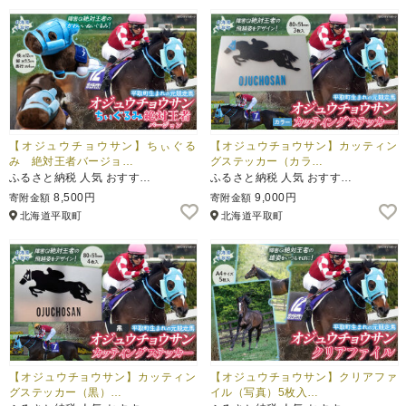
【オジュウチョウサン】ちぃぐる
【オジュウチョウサン】カッティン
み 絶対王者バージョ…
グステッカー（カラ…
ふるさと納税 人気 おすす…
ふるさと納税 人気 おすす…
8,500円
9,000円
寄附金額
寄附金額
北海道平取町
北海道平取町
【オジュウチョウサン】カッティン
【オジュウチョウサン】クリアファ
グステッカー（黒）…
イル（写真）5枚入…