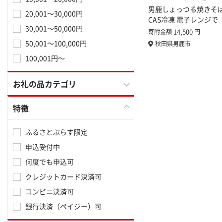
男鹿しょっつる焼きそば
20,001～30,000円
CAS冷凍 電子レンジで
30,001～50,000円
14,500
寄附金額
円
50,001～100,000円
秋田県男鹿市
100,001円～
お礼の品カテゴリ
特徴
ふるさとぷらす限定
申込受付中
何度でも申込可
クレジットカード決済可
コンビニ決済可
銀行決済（ペイジー）可