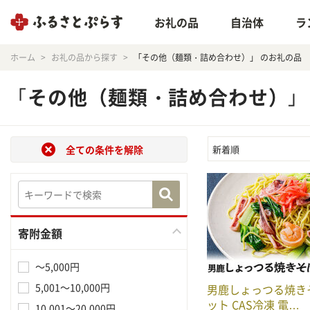
お礼の品
自治体
ラ
ホーム
お礼の品から探す
「その他（麺類・詰め合わせ）」 のお礼の品
「
その他（麺類・詰め合わせ）
」
全ての条件を解除
新着順
寄附金額
～5,000円
5,001～10,000円
男鹿しょっつる焼きそ
ット CAS冷凍 電…
10,001～20,000円