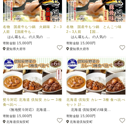
名物 国産牛もつ鍋 火鍋味 2～3
名物 国産牛もつ鍋 とんこつ味
人前 【国産牛も…
2～3人前 【国…
はん蔵もん。の人気の …
はん蔵もん。の人気の …
15,000円
15,000円
寄附金額
寄附金額
愛知県大府市
愛知県大府市
熨斗対応 北海道 倶知安 カレー 3種
北海道 倶知安 カレー 3種 食べ比べ
食べ比べ …
セット 計…
《無地熨斗対応》北海道…
北海道 倶知安町の味覚…
15,000円
15,000円
寄附金額
寄附金額
北海道倶知安町
北海道倶知安町