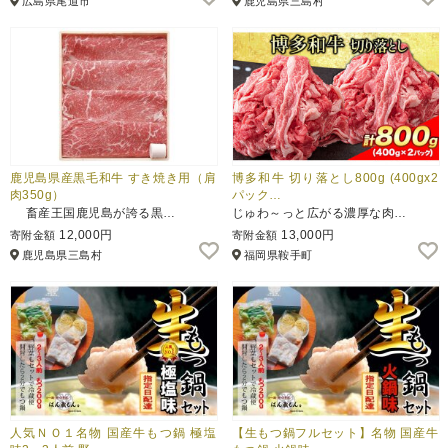
広島県尾道市
鹿児島県三島村
鹿児島県産黒毛和牛 すき焼き用（肩
博多和牛 切り落とし800g (400gx2
肉350g）
パック…
畜産王国鹿児島が誇る黒…
じゅわ～っと広がる濃厚な肉…
12,000円
13,000円
寄附金額
寄附金額
鹿児島県三島村
福岡県鞍手町
人気ＮＯ１名物 国産牛もつ鍋 極塩
【生もつ鍋フルセット】名物 国産牛