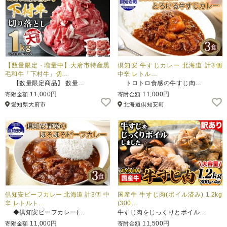
【数量限定・増量中】大府市特産黒
倶知安 牛すじカレー 北海道 計3個
毛和牛「下村牛」切…
中辛 レトル…
【数量限定商品】 数量…
トロトロ食感の牛すじ肉…
11,000円
11,000円
寄附金額
寄附金額
愛知県大府市
北海道倶知安町
倶知安ビーフカレー 北海道 計3個 中
国産牛 牛すじ肉(ボイル済み) 1.2kg
辛 レトルト…
(300…
◆倶知安ビーフカレー(…
牛すじ肉をじっくりとボイル…
11,000円
11,500円
寄附金額
寄附金額