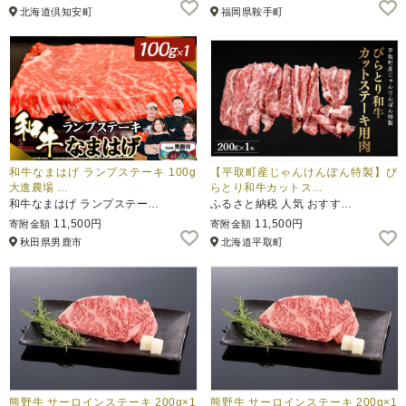
北海道倶知安町
福岡県鞍手町
和牛なまはげ ランプステーキ 100g
【平取町産じゃんけんぽん特製】び
大進農場 …
らとり和牛カットス…
和牛なまはげ ランプステー…
ふるさと納税 人気 おすす…
11,500円
11,500円
寄附金額
寄附金額
秋田県男鹿市
北海道平取町
熊野牛 サーロインステーキ 200g×1
熊野牛 サーロインステーキ 200g×1