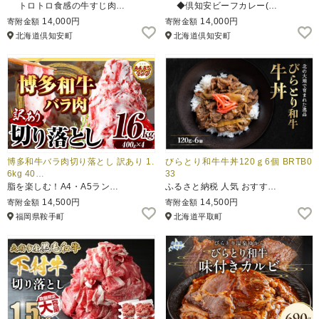
トロトロ食感の牛すじ肉…
◆倶知安ビーフカレー(…
14,000円
14,000円
寄附金額
寄附金額
北海道倶知安町
北海道倶知安町
博多和牛バラ肉切り落とし 訳あり 1.
びらとり和牛牛丼120ｇ6個 BRTB0
6kg 40…
33
脂を楽しむ！A4・A5ラン…
ふるさと納税 人気 おすす…
14,500円
14,500円
寄附金額
寄附金額
福岡県鞍手町
北海道平取町