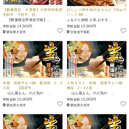
【数量限定・大増量】大府市特産黒
びらとり和牛味付きカルビ 230g×3
毛和牛「下村牛」切…
パック BR…
【数量限定即発送可能】…
ふるさと納税 人気 おすす…
14,500円
15,000円
寄附金額
寄附金額
愛知県大府市
北海道平取町
名物 国産牛もつ鍋 醤油味 2～3
人気ＮＯ１ 名物 国産牛もつ鍋
人前 【国産牛…
極塩 2～3人前 …
はん蔵もん。の人気の …
はん蔵もん。の人気の …
15,000円
15,000円
寄附金額
寄附金額
愛知県大府市
愛知県大府市