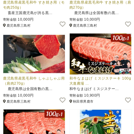
鹿児島県産黒毛和牛 すき焼き用（モ
鹿児島県産黒毛和牛 すき焼き用（肩
モ肉250g）
肉270g）
畜産王国鹿児島が誇る黒…
鹿児島県は全国有数の黒…
10,000円
10,000円
寄附金額
寄附金額
鹿児島県三島村
鹿児島県三島村
鹿児島県産黒毛和牛 しゃぶしゃぶ用
和牛なまはげ ミスジステーキ 100g
（肩肉270g）
大進農場 …
鹿児島県は全国有数の黒…
和牛なまはげ ミスジステー…
10,000円
10,900円
寄附金額
寄附金額
鹿児島県三島村
秋田県男鹿市