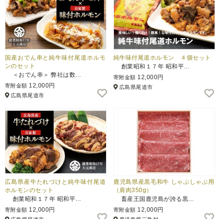
国産おでん串と純牛味付尾道ホルモ
純牛味付尾道ホルモン ４個セット
ンのセット
創業昭和１７年 昭和平…
＜おでん串＞ 弊社は数…
12,000円
寄附金額
12,000円
寄附金額
広島県尾道市
広島県尾道市
広島県産牛たれづけと純牛味付尾道
鹿児島県産黒毛和牛 しゃぶしゃぶ用
ホルモンのセット
（肩肉350g）
創業昭和１７年 昭和平…
畜産王国鹿児島が誇る黒…
12,000円
12,000円
寄附金額
寄附金額