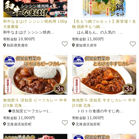
和牛なまはげ シンシン焼肉用 100g
【生もつ鍋フルセット】新登場！名
大進農場 …
物 国産牛もつ鍋 …
和牛なまはげ シンシン焼肉…
はん蔵もん。の人気の …
10,900円
11,000円
寄附金額
寄附金額
秋田県男鹿市
愛知県大府市
無地熨斗 倶知安 ビーフカレー 中辛
無地熨斗 倶知安 牛すじカレー 中辛
計3個 北海…
計3個 北海…
◆倶知安ビーフカレー(…
トロトロ食感の牛すじ肉…
11,000円
11,000円
寄附金額
寄附金額
北海道倶知安町
北海道倶知安町