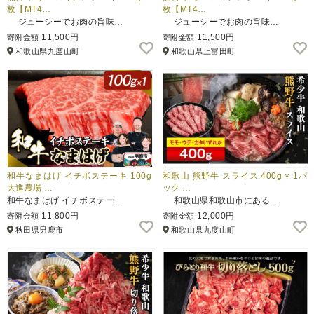
枚【MT4…
枚【MT4…
ジューシーでお肉の旨味…
ジューシーでお肉の旨味…
11,500円
11,500円
寄附金額
寄附金額
和歌山県九度山町
和歌山県上富田町
和牛なまはげ イチボステーキ 100g
和歌山 熊野牛 スライス 400g × 1パ
大進農場 …
ック …
和牛なまはげ イチボステー…
和歌山県和歌山市にある…
11,800円
12,000円
寄附金額
寄附金額
秋田県男鹿市
和歌山県九度山町