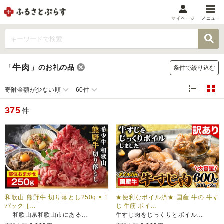
マイページ
メニュー
マイメニュー
マイページ
牛肉
「
」
のお礼の品
条件で絞り込む
お気に入り
閲覧履歴
寄附金額が少ない順
60件
メニュー
375
件
お礼の品から探す
お礼の品をカテゴリや金額で絞り込み
自治体から探す
ランキング
和歌山 熊野牛 切り落とし250g × 1
★便利なボイル済★ 国産 牛の 牛す
パック［…
じ 牛筋 ボイ…
和歌山県和歌山市にある…
牛すじ肉をじっくりとボイル…
特集・おすすめ