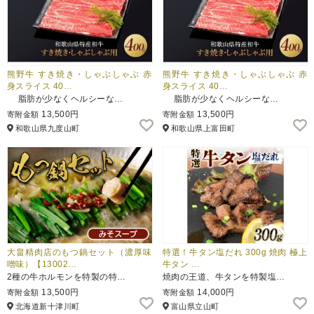
熊野牛 すき焼き・しゃぶしゃぶ 赤
熊野牛 すき焼き・しゃぶしゃぶ 赤
身スライス 40…
身スライス 40…
脂肪が少なくヘルシーな…
脂肪が少なくヘルシーな…
13,500円
13,500円
寄附金額
寄附金額
和歌山県九度山町
和歌山県上富田町
大畠精肉店のもつ鍋セット（濃厚味
特選！牛タン塩だれ 300g 焼肉 極上
噌味）【13002…
牛タン …
2種の牛ホルモンを特製の特…
焼肉の王道、牛タンを特製塩…
13,500円
14,000円
寄附金額
寄附金額
北海道新十津川町
富山県立山町