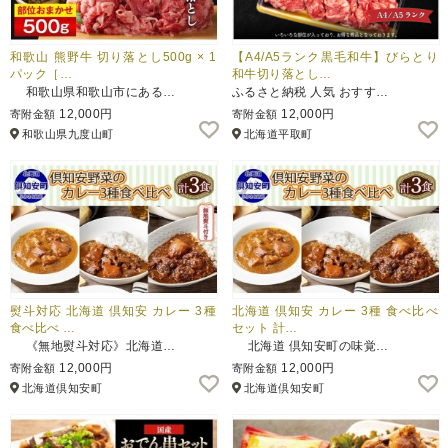
和歌山 熊野牛 切り落とし500g × 1
【A4/A5ランク黒毛和牛】びらとり
パック［…
和牛切り落とし…
和歌山県和歌山市にある…
ふるさと納税 人気 おすす…
12,000円
12,000円
寄附金額
寄附金額
和歌山県九度山町
北海道平取町
熨斗対応 北海道 倶知安 カレー 3種
北海道 倶知安 カレー 3種 食べ比べ
食べ比べ …
セット 計…
《無地熨斗対応》北海道…
北海道 倶知安町の味覚…
12,000円
12,000円
寄附金額
寄附金額
北海道倶知安町
北海道倶知安町