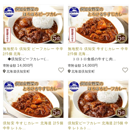
無地熨斗 倶知安 ビーフカレー 中辛
無地熨斗 倶知安 牛すじカレー 中辛
計5個 北海…
計5個 北海…
◆倶知安ビーフカレー(…
トロトロ食感の牛すじ肉…
14,000円
14,000円
寄附金額
寄附金額
北海道倶知安町
北海道倶知安町
倶知安 牛すじカレー 北海道 計5個
倶知安ビーフカレー 北海道 計5個 中
中辛 レトル…
辛 レトルト…