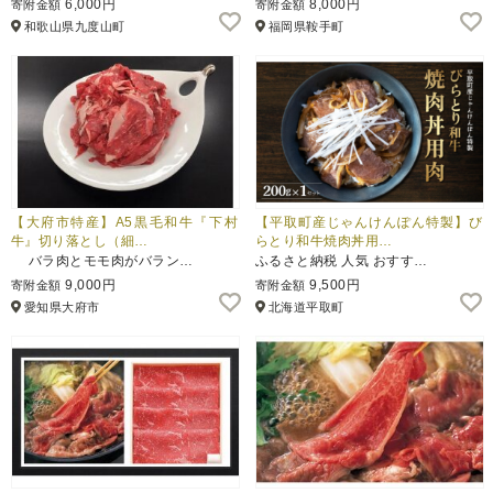
6,000円
8,000円
寄附金額
寄附金額
和歌山県九度山町
福岡県鞍手町
ふるさと納税とは
控除額シミュレータ
Q&A
【大府市特産】A5黒毛和牛『下村
【平取町産じゃんけんぽん特製】び
牛』切り落とし（細…
らとり和牛焼肉丼用…
バラ肉とモモ肉がバラン…
ふるさと納税 人気 おすす…
9,000円
9,500円
寄附金額
寄附金額
愛知県大府市
北海道平取町