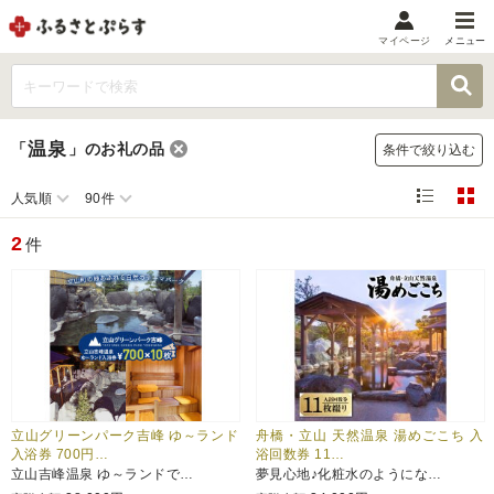
マイページ
メニュー
マイメニュー
マイページ
温泉
「
」
のお礼の品
条件で絞り込む
お気に入り
閲覧履歴
人気順
90件
メニュー
2
件
お礼の品から探す
お礼の品をカテゴリや金額で絞り込み
自治体から探す
ランキング
立山グリーンパーク吉峰 ゆ～ランド
舟橋・立山 天然温泉 湯めごこち 入
入浴券 700円…
浴回数券 11…
立山吉峰温泉 ゆ～ランドで…
夢見心地♪化粧水のようにな…
特集・おすすめ