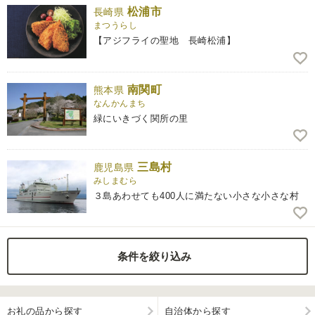
松浦市
長崎県
ふるさと納税とは
まつうらし
【アジフライの聖地 長崎松浦】
控除額シミュレータ
Q&A
南関町
熊本県
なんかんまち
緑にいきづく関所の里
三島村
鹿児島県
みしまむら
３島あわせても400人に満たない小さな小さな村
条件を絞り込み
お礼の品から探す
自治体から探す