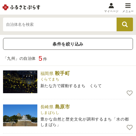
マイページ
メニュー
マイメニュー
マイページ
条件を絞り込み
お気に入り
閲覧履歴
5
メニュー
「九州」の自治体
件
お礼の品から探す
鞍手町
福岡県
くらてまち
お礼の品をカテゴリや金額で絞り込み
新たな力で躍動するまち くらて
自治体から探す
島原市
長崎県
しまばらし
ランキング
豊かな自然と歴史文化が調和するまち「水の都
しまばら」
特集・おすすめ