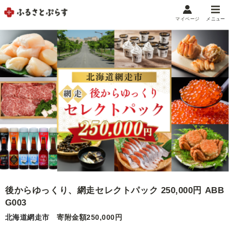
マイページ
メニュー
マイメニュー
マイページ
お気に入り
閲覧履歴
メニュー
お礼の品から探す
お礼の品をカテゴリや金額で絞り込み
自治体から探す
後からゆっくり、網走セレクトパック 250,000円 ABB
ランキング
G003
北海道網走市
寄附金額250,000円
特集・おすすめ