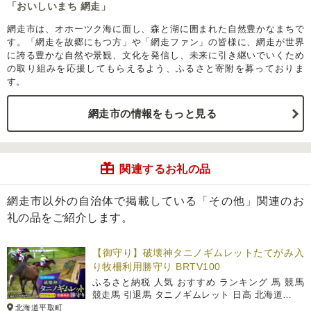
「おいしいまち 網走」
網走市は、オホーツク海に面し、森と湖に囲まれた自然豊かなまちで
す。「網走を故郷にもつ方」や「網走ファン」の皆様に、網走が世界
に誇る豊かな自然や景観、文化を発信し、未来に引き継いでいくため
の取り組みを応援してもらえるよう、ふるさと寄附を募っておりま
す。
網走市の情報をもっと見る
関連するお礼の品
網走市以外の自治体で掲載している「その他」関連のお
礼の品をご紹介します。
【御守り】破壊神タニノギムレットたてがみ入
り牧柵利用勝守り BRTV100
ふるさと納税 人気 おすすめ ランキング 馬 競馬
競走馬 引退馬 タニノギムレット 日高 北海道…
北海道平取町