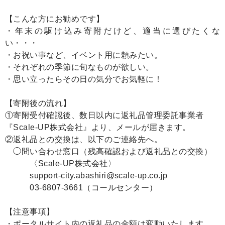
【こんな方にお勧めです】
・年末の駆け込み寄附だけど、適当に選びたくな
い・・・
・お祝い事など、イベント用に頼みたい。
・それぞれの季節に旬なものが欲しい。
・思い立ったらその日の気分でお気軽に！
【寄附後の流れ】
①寄附受付確認後、数日以内に返礼品管理委託事業者
『Scale-UP株式会社』より、メールが届きます。
②返礼品との交換は、以下のご連絡先へ。
◯問い合わせ窓口（残高確認および返礼品との交換）
〈Scale-UP株式会社〉
support-city.abashiri@scale-up.co.jp
03-6807-3661（コールセンター）
【注意事項】
・ポータルサイト内の返礼品の金額は変動いたします。