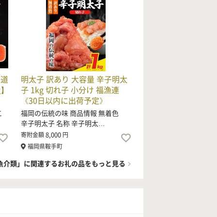
海道
明太子 訳あり 大容量 辛子明太
g】
子 1kg 切れ子 小分け 福漁連
《30日以内に出荷予定》
こ
福岡の伝統の味 商品情報 無着色
辛子明太子 名称 辛子明太…
8,000
寄附金額
円
福岡県鞍手町
魚介類」に関連するお礼の品をもっと見る