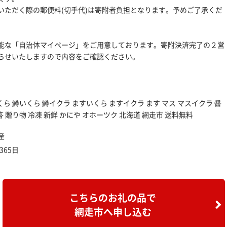
いただく際の郵便料(切手代)は寄附者負担となります。予めご了承くだ
能な「自治体マイページ」をご用意しております。寄附決済完了の２営
らせいたしますので内容をご確認ください。
くら 鱒いくら 鱒イクラ ますいくら ますイクラ ます マス マスイクラ 醤
 贈り物 冷凍 新鮮 かにや オホーツク 北海道 網走市 送料無料
産
65日
こちらのお礼の品で
網走市へ申し込む