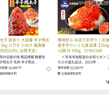
太子 訳あり 大容量 辛子明太
無地熨斗 お店で手作り！北
 3kg バラ子 小分け 福漁連
産手作りいくら醤油漬【250
30日以内に出荷予定》
×2個 計 500g 57461548
岡の伝統の味 商品情報 無着色
＜年末年始配送のお知らせ＞ 
子明太子 名称 辛子明太…
ちらの返礼品は、2023年…
16,000
32,000
附金額
円
寄附金額
円
福岡県鞍手町
北海道倶知安町
「