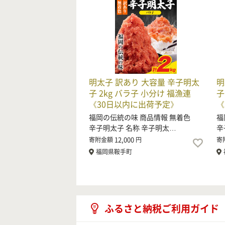
明太子 訳あり 大容量 辛子明太
明
子 2kg バラ子 小分け 福漁連
子
《30日以内に出荷予定》
《
福岡の伝統の味 商品情報 無着色
福
辛子明太子 名称 辛子明太…
辛
12,000
寄附金額
円
寄
福岡県鞍手町
ふるさと納税ご利用ガイド