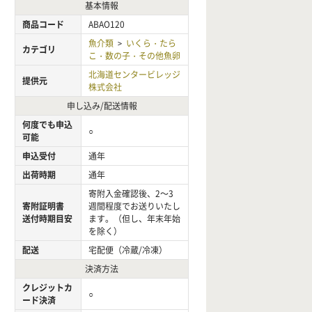
基本情報
商品コード
ABAO120
魚介類
いくら・たら
>
カテゴリ
こ・数の子・その他魚卵
北海道センタービレッジ
提供元
株式会社
申し込み/配送情報
何度でも申込
○
可能
申込受付
通年
出荷時期
通年
寄附入金確認後、2～3
寄附証明書
週間程度でお送りいたし
送付時期目安
ます。（但し、年末年始
を除く）
配送
宅配便（冷蔵/冷凍）
決済方法
クレジットカ
○
ード決済