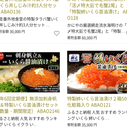
くら丼しじみ汁約3人分セッ
「活〆特大茹で毛蟹2尾」と
 ABAO136
「特製鱒いくら醤油漬け」 A
O128
走番外地食堂の特製タラバ蟹いく
丼しじみ汁約3人分セット …
かにやの厳選網走流氷海明けの「
〆特大茹で毛蟹2尾」と「特製…
30,000
附金額
円
60,000
寄附金額
円
年6回定期便】無添加刺身帆
特製鱒いくら醤油漬け２箱50
＆特製いくら醤油漬けセット
化粧箱入り ABAO121
数量・期間限定） ABAO2146
ふるさと納税 人気 おすすめ ラン
ング いくら 鱒いくら …
るさと納税 人気 おすすめ ランキ
グ いくら イクラ い…
35,000
寄附金額
円