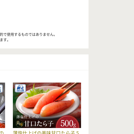
目的で使用するものではありません。
します。
の
薄塩仕上げの美味甘口たら子 5