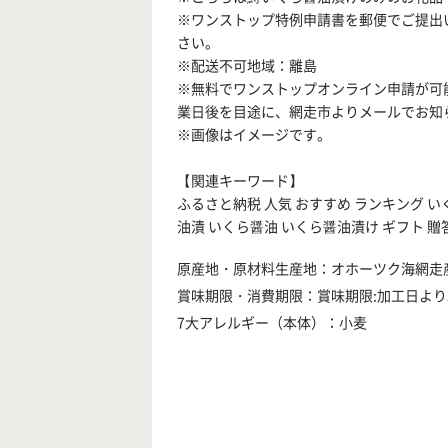
※ワンストップ特例申請書を郵便でご提出
さい。
※配送不可地域：離島
※無料でワンストップオンライン申請が可
業日後を目途に、網走市よりメールでお知
※画像はイメージです。
【関連キーワード】
ふるさと納税 人気 おすすめ ランキング い
油漬 いくら醤油 いくら醤油漬け ギフト 贈答
原産地・原材料生産地：オホーツク海網走
賞味期限・消費期限：賞味期限:加工日より3
7大アレルギー（本体）：小麦