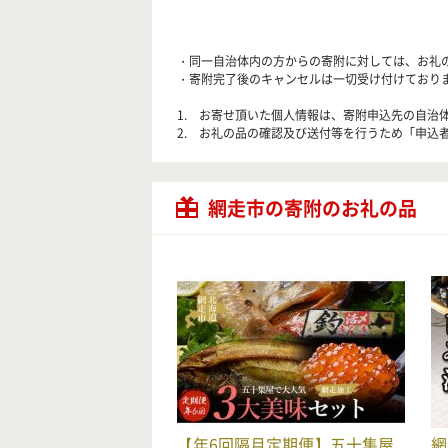
・同一自治体内の方からの寄附に対しては、お礼
・寄附完了後のキャンセルは一切受け付けており
1. お寄せ頂いた個人情報は、寄附申込先の自
2. お礼の品の確認及び送付等を行うため「申込者
網走市の寄附のお礼の品
【年6回隔月定期便】五十集屋
網