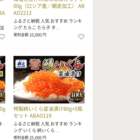
00g（ロシア産／網走加工） AB
BA
AO2213
ふるさと納税 人気 おすすめ ランキ
ング たらこ たら子 タ…
活
10,000
寄附金額
円
0g
特製鱒いくら醤油漬け80g×5瓶
セット ABAO119
キ
ふるさと納税 人気 おすすめ ランキ
ング いくら 鱒いくら …
25,000
寄附金額
円