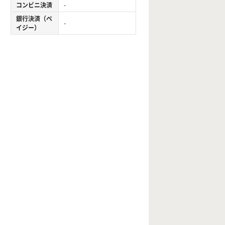
コンビニ決済
-
銀行決済（ペ
-
イジー）