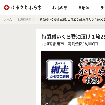
お礼の品
自治体
ラ
ホーム
北海道網走市
特製鱒いくら醤油漬け１箱250g化粧箱入り ABAO12
特製鱒いくら醤油漬け１箱250
北海道網走市
寄附金額18,000円