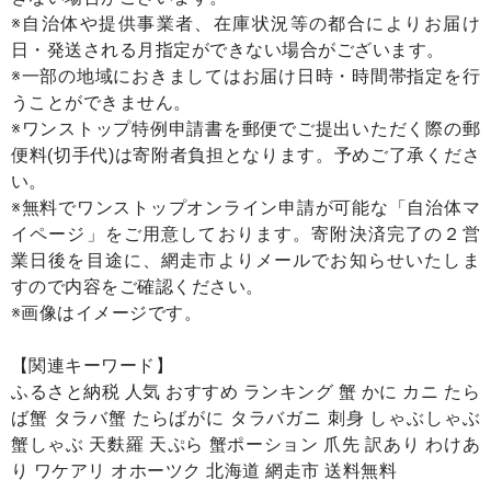
※自治体や提供事業者、在庫状況等の都合によりお届け
日・発送される月指定ができない場合がございます。
※一部の地域におきましてはお届け日時・時間帯指定を行
うことができません。
※ワンストップ特例申請書を郵便でご提出いただく際の郵
便料(切手代)は寄附者負担となります。予めご了承くださ
い。
※無料でワンストップオンライン申請が可能な「自治体マ
イページ」をご用意しております。寄附決済完了の２営
業日後を目途に、網走市よりメールでお知らせいたしま
すので内容をご確認ください。
※画像はイメージです。
【関連キーワード】
ふるさと納税 人気 おすすめ ランキング 蟹 かに カニ たら
ば蟹 タラバ蟹 たらばがに タラバガニ 刺身 しゃぶしゃぶ
蟹しゃぶ 天麩羅 天ぷら 蟹ポーション 爪先 訳あり わけあ
り ワケアリ オホーツク 北海道 網走市 送料無料