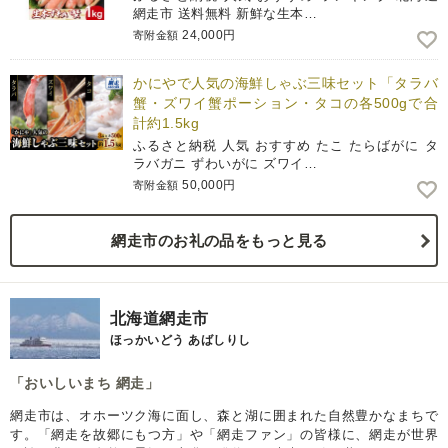
網走市 送料無料 新鮮な生本…
24,000円
寄附金額
かにやで人気の海鮮しゃぶ三味セット「タラバ
蟹・ズワイ蟹ポーション・タコの各500gで合
計約1.5kg
ふるさと納税 人気 おすすめ たこ たらばがに タ
ラバガニ ずわいがに ズワイ…
50,000円
寄附金額
網走市のお礼の品をもっと見る
北海道網走市
ほっかいどう あばしりし
「おいしいまち 網走」
網走市は、オホーツク海に面し、森と湖に囲まれた自然豊かなまちで
す。「網走を故郷にもつ方」や「網走ファン」の皆様に、網走が世界