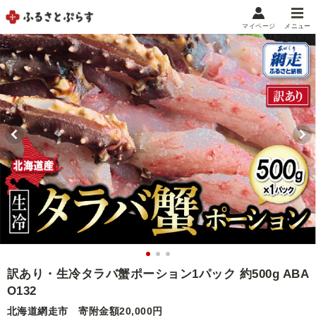
マイページ
メニュー
マイメニュー
マイページ
お気に入り
閲覧履歴
メニュー
お礼の品から探す
お礼の品をカテゴリや金額で絞り込み
自治体から探す
ランキング
訳あり・生冷タラバ蟹ポーション1パック 約500g ABA
O132
特集・おすすめ
北海道網走市
寄附金額20,000円