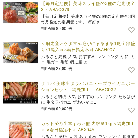
【毎月定期便】美味ズワイ蟹の3種の定期便全
3回 ABAO079
【毎月定期便】美味ズワイ蟹の3種の定期便全3回
毎月発送の定期便です。 蟹好き…
80,000円
寄附金額
＜網走産＞ケダマ≪毛がにまるまる1尾全部盛
り×1尾入≫※着日指定不可 ABAH007
ふるさと納税 人気 おすすめ ランキング かに カ
ニ 毛ガニ 毛蟹 網走産 ま…
27,000円
寄附金額
タラバ 美味生タラバガニ・生ズワイガニポー
ションセット（網走加工） ABAO032
ふるさと納税 人気 おすすめ ランキング たらばが
に 生タラバガニ ずわいがに…
60,000円
寄附金額
カット済み生本ずわい蟹 内容量1kg＜網走加工
＞ ※着日指定不可 ABX045
ふるさと納税 人気 おすすめ ランキング 北海道