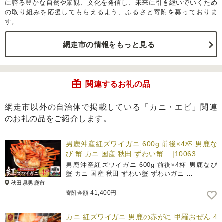
に誇る豊かな自然や景観、文化を発信し、未来に引き継いでいくため
の取り組みを応援してもらえるよう、ふるさと寄附を募っておりま
す。
網走市の情報をもっと見る
関連するお礼の品
網走市以外の自治体で掲載している「カニ・エビ」関連
のお礼の品をご紹介します。
男鹿沖産紅ズワイガニ 600g 前後×4杯 男鹿な
び 蟹 カニ 国産 秋田 ずわい蟹 …|10063
男鹿沖産紅ズワイガニ 600g 前後×4杯 男鹿なび
蟹 カニ 国産 秋田 ずわい蟹 ずわいガニ …
秋田県男鹿市
41,400円
寄附金額
カニ 紅ズワイガニ 男鹿の赤がに 甲羅おぜん 4