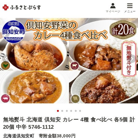
マイページ
メニュー
マイメニュー
マイページ
お気に入り
閲覧履歴
メニュー
お礼の品から探す
お礼の品をカテゴリや金額で絞り込み
自治体から探す
ランキング
無地熨斗 北海道 倶知安 カレー 4種 食べ比べ 各5個 計
20個 中辛 5746-1112
特集・おすすめ
北海道倶知安町
寄附金額38,000円