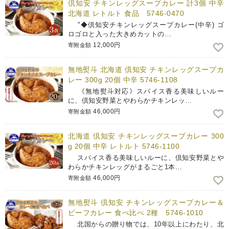
倶知安 チキンレッグスープカレー 計3個 中辛
北海道 レトルト 食品 5746-0470
"◆倶知安チキンレッグスープカレー(中辛) ゴ
ロゴロと入った大きめカットの…
12,000円
寄附金額
無地熨斗 北海道 倶知安 チキンレッグスープカ
レー 300g 20個 中辛 5746-1108
《無地熨斗対応》スパイス香る美味しいルー
に、倶知安野菜とやわらかチキンレッ…
46,000円
寄附金額
北海道 倶知安 チキンレッグスープカレー 300
g 20個 中辛 レトルト 5746-1100
スパイス香る美味しいルーに、倶知安野菜とや
わらかチキンレッグがまるごと1本…
46,000円
寄附金額
無地熨斗 倶知安 チキンレッグスープカレー＆
ビーフカレー 食べ比べ 2種 5746-1010
北国からの贈り物では、10年以上にわたり、北