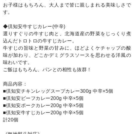
お子様はもちろん、大人まで皆に親しまれる美味しさで
す。
◆倶知安牛すじカレー(中辛)
選りすぐりの牛すじ肉と、北海道産の野菜をじっくり煮
込んだトロトロの牛すじカレー。
牛すじの旨味と野菜の甘みに、ほどよくケチャップの酸
味が加わり、どこかデミグラスソースを思わせる洋風の
味わいです。
ご飯はもちろん、パンとの相性も抜群！
商品内容：
■倶知安チキンレッグスープカレー300g 中辛×5個
■倶知安ビーフカレー200g 中辛×5個
■倶知安ポークカレー200g 中辛×5個
■倶知安牛すじカレー200g 中辛×5個
計20個