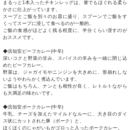
まるっと1本入ったチキンレッグは、箸でもほぐれる柔ら
かさに仕上がっています。
スープとご飯を別々のお皿に盛り、スプーンでご飯をす
くってスープに浸して食べるのが一般的。
ご飯の食感がほどよく残る程度に、半分くらい浸すのが
おススメです。
◆倶知安ビーフカレー(中辛)
深いコクと野菜の甘み、スパイスの辛みを一緒に閉じ込
めたビーフカレー。
野菜は、ジャガイモやニンジンを大きめに、形崩れしな
いようやわらかく煮込んでいます。
ご飯はもちろん、ナンとも相性が良く、レトルトながら
も大満足の味わいです。
◆倶知安ポークカレー(中辛)
牛乳、チーズを加えたマイルドなルーに、大き目のダイ
ス状にカットされた豚（ポーク）と、
ほくほくのじゃがいもがゴロっと入ったポークカレー。