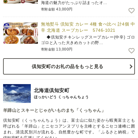
海道の魅力がたっぷり詰まったオ…
43,000円
寄附金額
無地熨斗 倶知安 カレー 4種 食べ比べ 計4個 中
辛 北海道 スープカレー 5746-1021
◆倶知安チキンレッグスープカレー(中辛) ゴロ
ゴロと入った大きめカットの野…
13,000円
寄附金額
倶知安町のお礼の品をもっと見る
北海道倶知安町
ほっかいどう くっちゃんちょう
羊蹄山とスキーとじゃがいものまち「くっちゃん」
倶知安町（くっちゃんちょう）は、富士山に似た姿から蝦夷富士とも
呼ばれる「羊蹄山」とニセコアンヌプリを主峰とするニセコ連峰に囲
まれ、清流尻別川が流れる、自然豊かな町です。「ふるさと納税」で
倶知安町を応援してください。