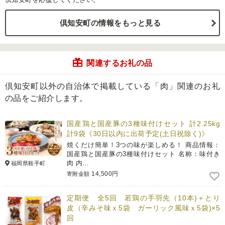
倶知安町の情報をもっと見る
関連するお礼の品
倶知安町以外の自治体で掲載している「肉」関連のお礼
の品をご紹介します。
国産鶏と国産豚の3種味付けセット 計2.25kg
計9袋《30日以内に出荷予定(土日祝除く)》
焼くだけ簡単！3つの味が楽しめる！ 商品情報：
国産鶏と国産豚の3種味付けセット 名称：味付き
肉 内…
福岡県鞍手町
14,500円
寄附金額
定期便 全5回 若鶏の手羽先（10本)＋とり
皮（辛みそ味ｘ5袋 ガーリック風味ｘ5袋)×5
回