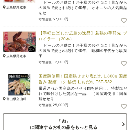
ビールのお供に！お子様のおやつに！昔ながら
広島県尾道市
の製法で愛され続けて40年。 オオニシの人気商品
をセ…
57,000円
寄附金額
【手軽に楽しむ広島の逸品】若鶏の手羽先 ブ
ロイラー （20本）
ビールのお供に！お子様のおやつに！昔ながら
の製法で愛され続けて40年。 昭和50年代から駄菓
子…
広島県尾道市
12,000円
寄附金額
国産鶏使用！国産鶏せせり塩だれ 1,800g 国産
旨み 凝縮 コク 秘伝 しおだれ F6T-582
厳選された国産鶏のせせり肉を使用し、特製塩だ
れで味付けした贅沢な一品。 ［国産鶏使用！国産
鶏せせり…
富山県立山町
25,000円
寄附金額
「肉」
に関連するお礼の品をもっと見る