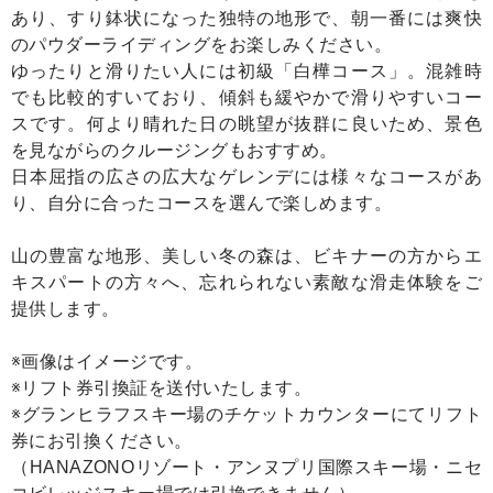
あり、すり鉢状になった独特の地形で、朝一番には爽快
のパウダーライディングをお楽しみください。
ゆったりと滑りたい人には初級「白樺コース」。混雑時
でも比較的すいており、傾斜も緩やかで滑りやすいコー
スです。何より晴れた日の眺望が抜群に良いため、景色
を見ながらのクルージングもおすすめ。
日本屈指の広さの広大なゲレンデには様々なコースがあ
り、自分に合ったコースを選んで楽しめます。
山の豊富な地形、美しい冬の森は、ビキナーの方からエ
キスパートの方々へ、忘れられない素敵な滑走体験をご
提供します。
※画像はイメージです。
※リフト券引換証を送付いたします。
※グランヒラフスキー場のチケットカウンターにてリフト
券にお引換ください。
（HANAZONOリゾート・アンヌプリ国際スキー場・ニセ