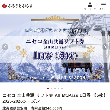
マイページ
メニュー
マイメニュー
マイページ
お気に入り
閲覧履歴
メニュー
お礼の品から探す
お礼の品をカテゴリや金額で絞り込み
自治体から探す
ランキング
ニセコ 全山共通 リフト券 All Mt.Pass 1日券 【5枚】
2025-2026シーズン
特集・おすすめ
北海道倶知安町
寄附金額240,000円