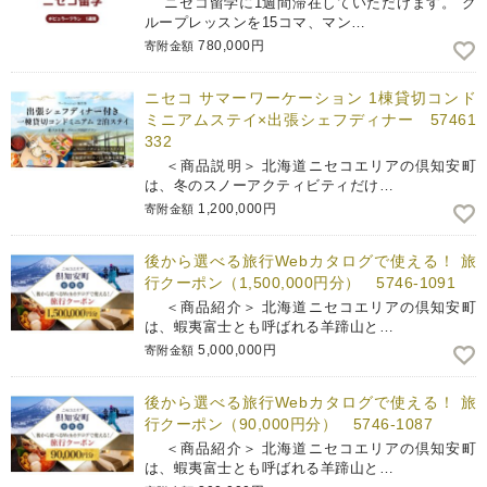
ニセコ留学に1週間滞在していただけます。 グ
ループレッスンを15コマ、マン…
780,000円
寄附金額
ニセコ サマーワーケーション 1棟貸切コンド
ミニアムステイ×出張シェフディナー 57461
332
＜商品説明＞ 北海道ニセコエリアの倶知安町
は、冬のスノーアクティビティだけ…
1,200,000円
寄附金額
後から選べる旅行Webカタログで使える！ 旅
行クーポン（1,500,000円分） 5746-1091
＜商品紹介＞ 北海道ニセコエリアの倶知安町
は、蝦夷富士とも呼ばれる羊蹄山と…
5,000,000円
寄附金額
後から選べる旅行Webカタログで使える！ 旅
行クーポン（90,000円分） 5746-1087
＜商品紹介＞ 北海道ニセコエリアの倶知安町
は、蝦夷富士とも呼ばれる羊蹄山と…