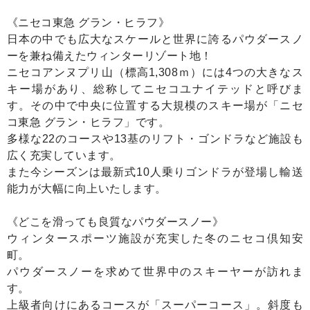
《ニセコ東急 グラン・ヒラフ》
日本の中でも広大なスケールと世界に誇るパウダースノ
ーを兼ね備えたウィンターリゾート地！
ニセコアンヌプリ山（標高1,308ｍ）には4つの大きなス
キー場があり、総称してニセコユナイテッドと呼びま
す。その中で中央に位置する大規模のスキー場が「ニセ
コ東急 グラン・ヒラフ」です。
多様な22のコースや13基のリフト・ゴンドラなど施設も
広く充実しています。
また今シーズンは最新式10人乗りゴンドラが登場し輸送
能力が大幅に向上いたします。
《どこを滑っても良質なパウダースノー》
ウィンタースポーツ施設が充実した冬のニセコ倶知安
町。
パウダースノーを求めて世界中のスキーヤーが訪れま
す。
上級者向けにあるコースが「スーパーコース」。斜度も