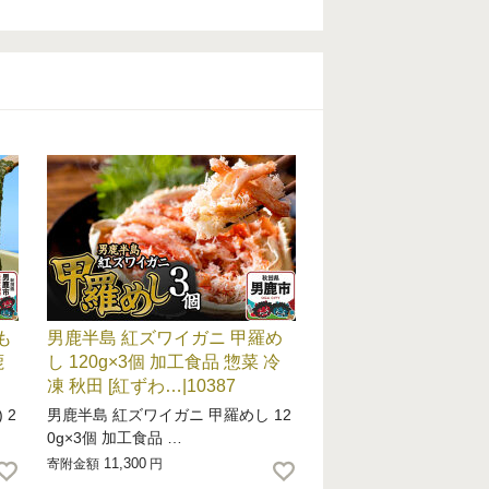
も
男鹿半島 紅ズワイガニ 甲羅め
鹿
し 120g×3個 加工食品 惣菜 冷
凍 秋田 [紅ずわ…|10387
 2
男鹿半島 紅ズワイガニ 甲羅めし 12
0g×3個 加工食品 …
11,300
寄附金額
円