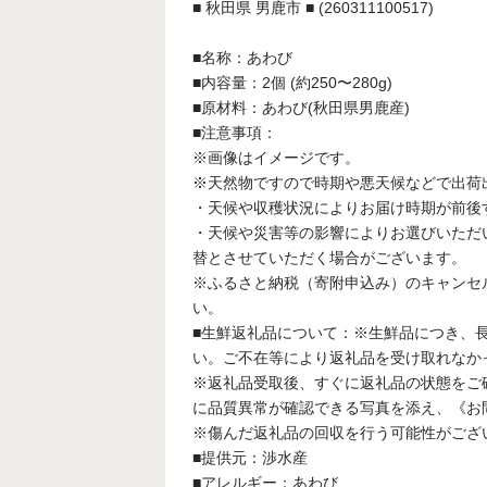
■ 秋田県 男鹿市 ■ (260311100517)
■名称：あわび
■内容量：2個 (約250〜280g)
■原材料：あわび(秋田県男鹿産)
■注意事項：
※画像はイメージです。
※天然物ですので時期や悪天候などで出荷
・天候や収穫状況によりお届け時期が前後
・天候や災害等の影響によりお選びいただ
替とさせていただく場合がございます。
※ふるさと納税（寄附申込み）のキャンセ
い。
■生鮮返礼品について：※生鮮品につき、
い。ご不在等により返礼品を受け取れなか
※返礼品受取後、すぐに返礼品の状態をご
に品質異常が確認できる写真を添え、《お
※傷んだ返礼品の回収を行う可能性がござ
■提供元：渉水産
■アレルギー：あわび