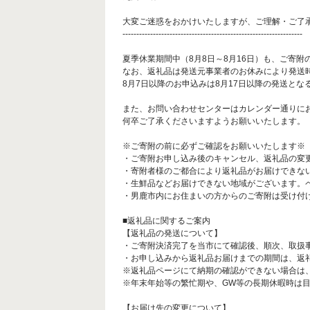
大変ご迷惑をおかけいたしますが、ご理解・ご了
-----------------------------------------------------------------
夏季休業期間中（8月8日～8月16日）も、ご寄
なお、返礼品は発送元事業者のお休みにより発送
8月7日以降のお申込みは8月17日以降の発送とな
また、お問い合わせセンターはカレンダー通りに
何卒ご了承くださいますようお願いいたします。
※ご寄附の前に必ずご確認をお願いいたします※
・ご寄附お申し込み後のキャンセル、返礼品の変
・寄附者様のご都合により返礼品がお届けできな
・生鮮品などお届けできない地域がございます。
・男鹿市内にお住まいの方からのご寄附は受け付
■返礼品に関するご案内
【返礼品の発送について】
・ご寄附決済完了を当市にて確認後、順次、取扱
・お申し込みから返礼品お届けまでの期間は、返
※返礼品ページにて納期の確認ができない場合は
※年末年始等の繁忙期や、GW等の長期休暇時は
【お届け先の変更について】