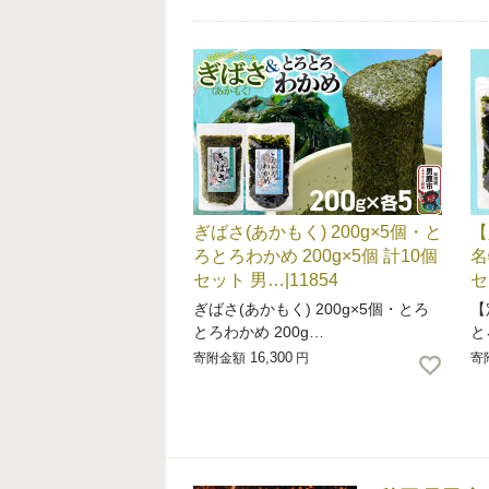
ぎばさ(あかもく) 200g×5個・と
【
ろとろわかめ 200g×5個 計10個
名
セット 男…|11854
セ
ぎばさ(あかもく) 200g×5個・とろ
【
とろわかめ 200g…
と
16,300
寄附金額
円
寄