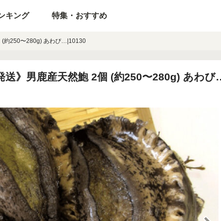
ンキング
特集・おすすめ
250〜280g) あわび…|10130
》男鹿産天然鮑 2個 (約250〜280g) あわび…|