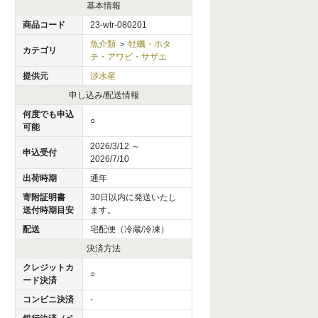
基本情報
商品コード
23-wtr-080201
魚介類
牡蠣・ホタ
>
カテゴリ
テ・アワビ・サザエ
提供元
渉水産
申し込み/配送情報
何度でも申込
○
可能
2026/3/12 ～
申込受付
2026/7/10
出荷時期
通年
寄附証明書
30日以内に発送いたし
送付時期目安
ます。
配送
宅配便（冷蔵/冷凍）
決済方法
クレジットカ
○
ード決済
コンビニ決済
-