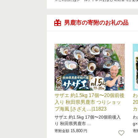
男鹿市の寄附のお礼の品
サザエ 約1.5kg 17個〜20個前後
わ
入り 秋田県男鹿市 つりショッ
2
プ海風 [さざえ…|11823
カ
サザエ 約1.5kg 17個〜20個前後入
わ
り 秋田県男鹿市 …
g
15,800
寄附金額
円
寄