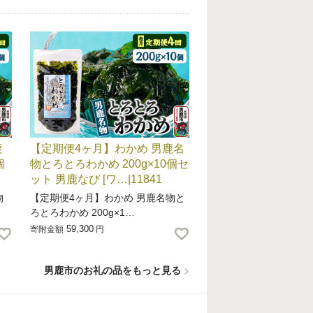
鹿
【定期便4ヶ月】わかめ 男鹿名
個
物とろとろわかめ 200g×10個セ
ット 男鹿なび [ワ…|11841
物
【定期便4ヶ月】わかめ 男鹿名物と
ろとろわかめ 200g×1…
59,300
寄附金額
円
男鹿市のお礼の品をもっと見る