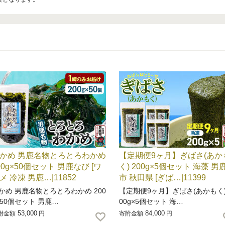
かめ 男鹿名物とろとろわかめ
【定期便9ヶ月】ぎばさ(あか
00g×50個セット 男鹿なび [ワ
く) 200g×5個セット 海藻 男
メ 冷凍 男鹿…|11852
市 秋田県 [ぎば…|11399
かめ 男鹿名物とろとろわかめ 200
【定期便9ヶ月】ぎばさ(あかもく)
×50個セット 男鹿…
00g×5個セット 海…
53,000
84,000
附金額
円
寄附金額
円