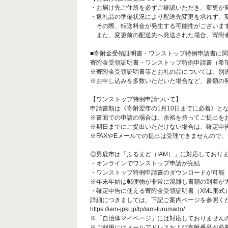
・お届け先ご住所を必ずご確認いただき、変更が
・返礼品の準備状況により配送先変更を承れず、
その際、転送料金が発生する可能性がございます
また、変更前の配送先へ発送された場合、寄附者
■寄附金受領証明書・ワンストップ特例申請書に
寄附金受領証明書・ワンストップ特例申請書（希
※寄附金受領証明書等とお礼の品については、別
※お申し込みを多数いただいた場合など、書類の
【ワンストップ特例申請ついて】
申請書類は《寄附翌年の1月10日までに必着》と
※書面での申請の場合は、余裕を持ってご提出を
※期日までにご提出いただけない場合は、確定申
※FAXやEメールでの提出は受理できませんので
◎男鹿市は「ふるまど（IAM）」に対応しており
・オンラインでワンストップ申請が完結
・ワンストップ特例申請書のダウンロードが可能
※年末年始は郵便物が非常に混雑し書類の到着が
・確定申告に使える寄附金受領証明書（XML形式
詳細につきましては、下記ご案内ページを参照く
https://iam-jpki.jp/lp/iam-furumado/
※「自治体マイページ」には対応しておりません
※ご利用にはメールアドレスおよび寄附番号が必