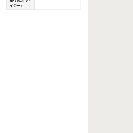
銀行決済（ペ
-
イジー）