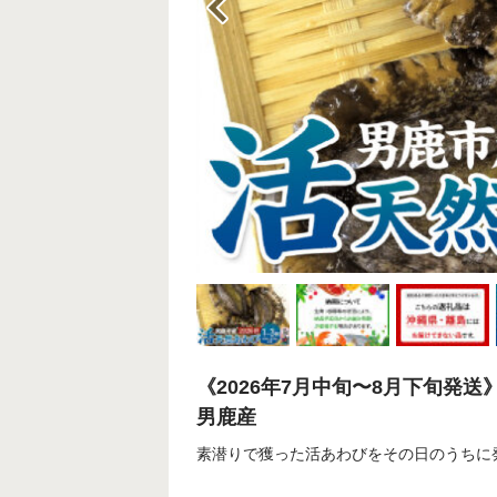
《2026年7月中旬〜8月下旬発送》男
男鹿産
素潜りで獲った活あわびをその日のうちに