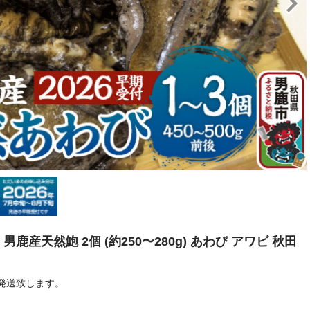
鹿産天然鮑 2個 (約250〜280g) あわび アワビ 秋田
発送致します。