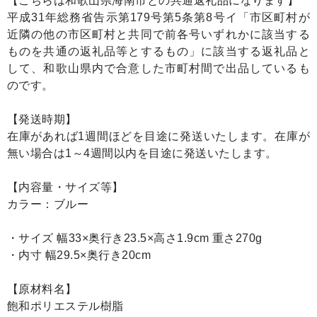
【こちらは和歌山県海南市との共通返礼品になります】
平成31年総務省告示第179号第5条第8号イ「市区町村が
近隣の他の市区町村と共同で前各号いずれかに該当する
ものを共通の返礼品等とするもの」に該当する返礼品と
して、和歌山県内で合意した市町村間で出品しているも
のです。
【発送時期】
在庫があれば1週間ほどを目途に発送いたします。在庫が
無い場合は1～4週間以内を目途に発送いたします。
【内容量・サイズ等】
カラー：ブルー
・サイズ 幅33×奥行き23.5×高さ1.9cm 重さ270g
・内寸 幅29.5×奥行き20cm
【原材料名】
飽和ポリエステル樹脂