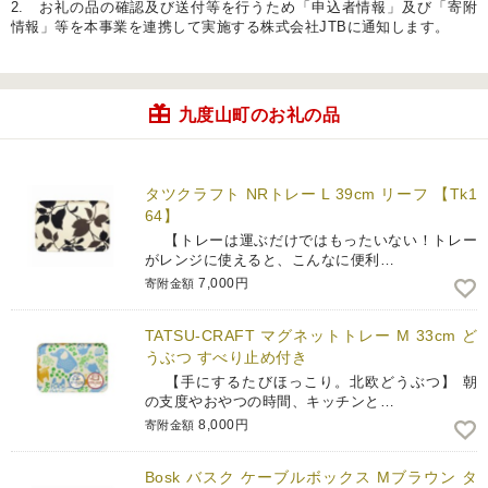
2. お礼の品の確認及び送付等を行うため「申込者情報」及び「寄附
情報」等を本事業を連携して実施する株式会社JTBに通知します。
九度山町のお礼の品
タツクラフト NRトレー L 39cm リーフ 【Tk1
64】
【トレーは運ぶだけではもったいない！トレー
がレンジに使えると、こんなに便利…
7,000円
寄附金額
TATSU-CRAFT マグネットトレー M 33cm ど
うぶつ すべり止め付き
【手にするたびほっこり。北欧どうぶつ】 朝
の支度やおやつの時間、キッチンと…
8,000円
寄附金額
Bosk バスク ケーブルボックス Mブラウン タ