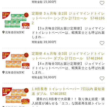
15,000円
寄附金額
定期便 3ヵ月毎 全2回 ジョイマインドトイレ
ットペーパー シングル 計72ロール 5746195
2
【3ヵ月毎全2回お届け定期便】 ジョイマイン
北海道倶知安町
ドトイレットペーパーは、蝦夷富士とも呼ばれ親
しまれ…
39,000円
寄附金額
定期便 4ヵ月毎 全3回 ジョイマインドトイレ
ットペーパー ダブル 計72ロール 57461964
【4ヵ月毎全3回お届け定期便】 ジョイマイン
ドトイレットペーパーは、蝦夷富士とも呼ばれ親
しまれ…
北海道倶知安町
58,000円
寄附金額
1.8倍長巻 トイレットペーパー 7日以内 最短発
送 ダブル 57461892
通常の1.8倍巻で大容量！！ 取り換え頻度・購
入頻度が減らせる「エコ」な国産再生紙トイレッ