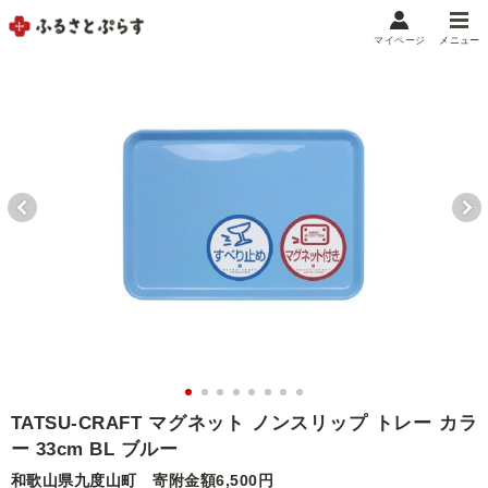
マイページ
メニュー
マイメニュー
マイページ
お気に入り
閲覧履歴
メニュー
お礼の品から探す
お礼の品をカテゴリや金額で絞り込み
自治体から探す
ランキング
TATSU-CRAFT マグネット ノンスリップ トレー カラ
ー 33cm BL ブルー
特集・おすすめ
和歌山県九度山町
寄附金額6,500円