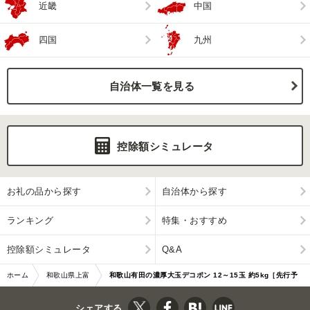
近畿
中国
四国
九州
自治体一覧を見る
控除額シミュレータ
お礼の品から探す
自治体から探す
ランキング
特集・おすすめ
控除額シミュレータ
Q&A
ホーム
和歌山県上富
和歌山有田の濃厚大玉デコポン 12～15玉 約5kg［先行予
田町
約］［MS79］
シェアする