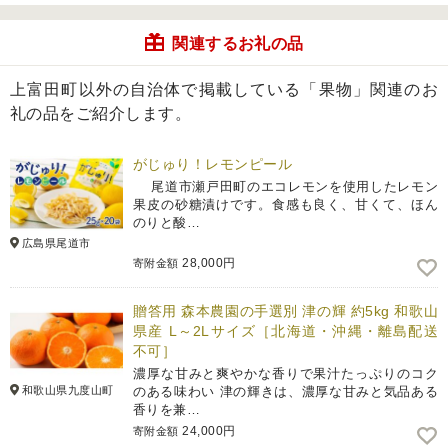
関連するお礼の品
上富田町以外の自治体で掲載している「果物」関連のお
礼の品をご紹介します。
がじゅり！レモンピール
尾道市瀬戸田町のエコレモンを使用したレモン
果皮の砂糖漬けです。食感も良く、甘くて、ほん
のりと酸…
広島県尾道市
28,000円
寄附金額
贈答用 森本農園の手選別 津の輝 約5kg 和歌山
県産 L～2Lサイズ［北海道・沖縄・離島配送
不可］
濃厚な甘みと爽やかな香りで果汁たっぷりのコク
和歌山県九度山町
のある味わい 津の輝きは、濃厚な甘みと気品ある
香りを兼…
24,000円
寄附金額