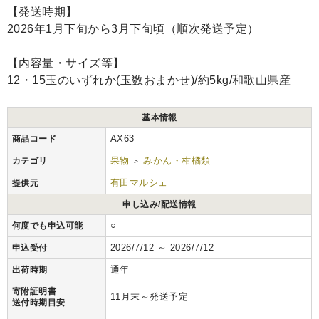
【発送時期】
2026年1月下旬から3月下旬頃（順次発送予定）
【内容量・サイズ等】
12・15玉のいずれか(玉数おまかせ)/約5kg/和歌山県産
基本情報
AX63
商品コード
果物
みかん・柑橘類
カテゴリ
>
有田マルシェ
提供元
申し込み/配送情報
○
何度でも申込可能
2026/7/12 ～ 2026/7/12
申込受付
通年
出荷時期
寄附証明書
11月末～発送予定
送付時期目安