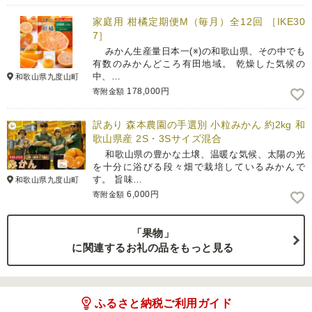
家庭用 柑橘定期便M（毎月）全12回 ［IKE30
7］
みかん生産量日本一(※)の和歌山県、その中でも
有数のみかんどころ有田地域。 乾燥した気候の
中、…
和歌山県九度山町
178,000円
寄附金額
訳あり 森本農園の手選別 小粒みかん 約2kg 和
歌山県産 2S・3Sサイズ混合
和歌山県の豊かな土壌、温暖な気候、太陽の光
を十分に浴びる段々畑で栽培しているみかんで
す。 旨味…
和歌山県九度山町
6,000円
寄附金額
「果物」
に関連するお礼の品をもっと見る
ふるさと納税ご利用ガイド