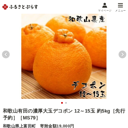
マイページ
メニュー
マイメニュー
マイページ
お気に入り
閲覧履歴
メニュー
お礼の品から探す
お礼の品をカテゴリや金額で絞り込み
自治体から探す
ランキング
和歌山有田の濃厚大玉デコポン 12～15玉 約5kg［先行
予約］［MS79］
特集・おすすめ
和歌山県上富田町
寄附金額19,000円