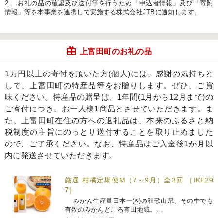
2. お礼の品の確認及び送付等を行うため「申込者情報」及び「寄附
情報」等を本事業を連携して実施する株式会社JTBに通知します。
上富田町のお礼の品
1万円以上の寄付を頂いた方(個人)には、感謝の気持ちと
して、上富田町の特産品等をお贈りします。ぜひ、ご賞
味ください。特産品の贈呈は、1年間(1月から12月まで)の
ご寄付につき、お一人様1商品とさせていただきます。ま
た、上富田町在住の方への返礼品は、本来のふるさと納
税制度の主旨にのっとり送付することを取り止めました
ので、ご了承ください。なお、特産品はご入金後1か月以
内に発送させていただきます。
厳選 柑橘定期便M（7～9月）全3回 ［IKE29
7］
みかん生産量日本一(※)の和歌山県、その中でも
有数のみかんどころ有田地域。…