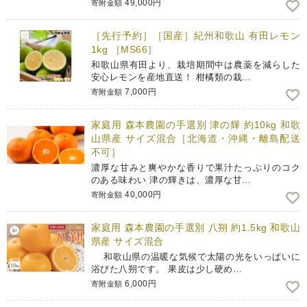
49,000円
寄附金額
［先行予約］［国産］紀州和歌山 有田レモン
1kg ［MS66］
和歌山県有田より、栽培期間中は農薬を減らした
安心レモンを産地直送！ 柑橘類の栽…
7,000円
寄附金額
家庭用 森本農園の手選別 津の輝 約10kg 和歌
山県産 サイズ混合［北海道・沖縄・離島配送
不可］
濃厚な甘みと爽やかな香りで果汁たっぷりのコク
のある味わい 津の輝きは、濃厚な甘…
40,000円
寄附金額
家庭用 森本農園の手選別 八朔 約1.5kg 和歌山
県産 サイズ混合
和歌山県の温暖な気候で太陽の光をいっぱいに
浴びた八朔です。 果皮は少し硬め…
6,000円
寄附金額