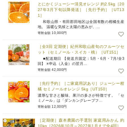
とにかくジューシー清見オレンジ 約2.5kg［20
27年3月下旬以降発送］［先行予約］［UT13
1］
和歌山県・有田郡田地区は全国有数の柑橘生産
地。 温暖な気候と太陽の恵みが、…
10,000円
寄附金額
［全3回 定期便］紀州和歌山産旬のフルーツセ
ット（セミノール・スイカ・桃）［UT151］
■配送期日 【発送月固定：5月・6月・7月/全3
回】 ※申込（入金）の翌月…
42,000円
寄附金額
［先行予約］［ご家庭用訳あり］ジューシー柑
橘 セミノールオレンジ 5kg［UT150］
濃厚な甘さと酸味、果汁の多さが特徴です。 「セ
ミノール」は「ダンカングレープフ…
12,000円
寄附金額
［定期便］森本農園の手選別 家庭用みかん 約
10kg［2026年10月～2027年1月まで全4回］