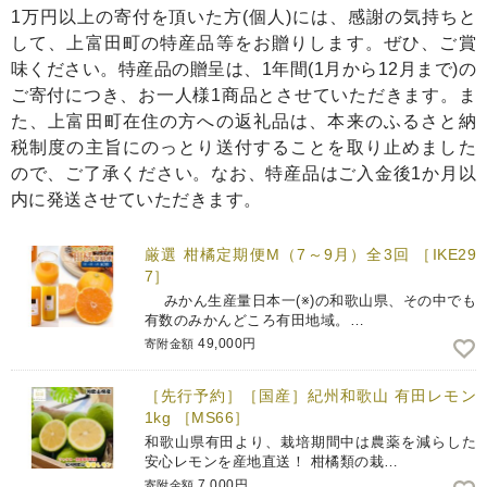
1万円以上の寄付を頂いた方(個人)には、感謝の気持ちと
して、上富田町の特産品等をお贈りします。ぜひ、ご賞
味ください。特産品の贈呈は、1年間(1月から12月まで)の
ご寄付につき、お一人様1商品とさせていただきます。ま
た、上富田町在住の方への返礼品は、本来のふるさと納
税制度の主旨にのっとり送付することを取り止めました
ので、ご了承ください。なお、特産品はご入金後1か月以
内に発送させていただきます。
厳選 柑橘定期便M（7～9月）全3回 ［IKE29
7］
みかん生産量日本一(※)の和歌山県、その中でも
有数のみかんどころ有田地域。…
49,000円
寄附金額
［先行予約］［国産］紀州和歌山 有田レモン
1kg ［MS66］
和歌山県有田より、栽培期間中は農薬を減らした
安心レモンを産地直送！ 柑橘類の栽…
7,000円
寄附金額