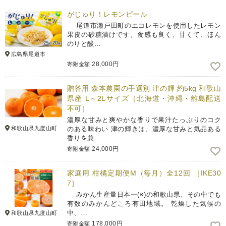
がじゅり！レモンピール
尾道市瀬戸田町のエコレモンを使用したレモン
果皮の砂糖漬けです。食感も良く、甘くて、ほん
のりと酸…
広島県尾道市
28,000円
寄附金額
贈答用 森本農園の手選別 津の輝 約5kg 和歌山
県産 L～2Lサイズ［北海道・沖縄・離島配送
不可］
濃厚な甘みと爽やかな香りで果汁たっぷりのコク
和歌山県九度山町
のある味わい 津の輝きは、濃厚な甘みと気品ある
香りを兼…
24,000円
寄附金額
家庭用 柑橘定期便M（毎月）全12回 ［IKE30
7］
みかん生産量日本一(※)の和歌山県、その中でも
有数のみかんどころ有田地域。 乾燥した気候の
中、…
和歌山県九度山町
178,000円
寄附金額