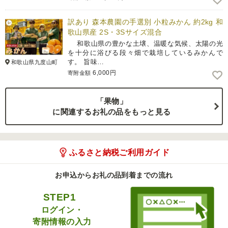
訳あり 森本農園の手選別 小粒みかん 約2kg 和
歌山県産 2S・3Sサイズ混合
和歌山県の豊かな土壌、温暖な気候、太陽の光
を十分に浴びる段々畑で栽培しているみかんで
す。 旨味…
和歌山県九度山町
6,000円
寄附金額
「果物」
に関連するお礼の品をもっと見る
ふるさと納税ご利用ガイド
お申込からお礼の品到着までの流れ
STEP1
ログイン・
寄附情報の入力