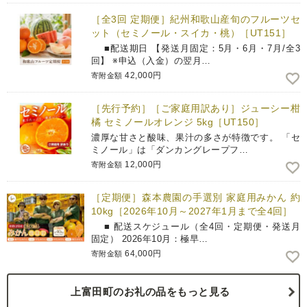
［全3回 定期便］紀州和歌山産旬のフルーツセ
ット（セミノール・スイカ・桃）［UT151］
■配送期日 【発送月固定：5月・6月・7月/全3
回】 ※申込（入金）の翌月…
42,000円
寄附金額
［先行予約］［ご家庭用訳あり］ジューシー柑
橘 セミノールオレンジ 5kg［UT150］
濃厚な甘さと酸味、果汁の多さが特徴です。 「セ
ミノール」は「ダンカングレープフ…
12,000円
寄附金額
［定期便］森本農園の手選別 家庭用みかん 約
10kg［2026年10月～2027年1月まで全4回］
■ 配送スケジュール（全4回・定期便・発送月
固定） 2026年10月：極早…
64,000円
寄附金額
上富田町のお礼の品をもっと見る