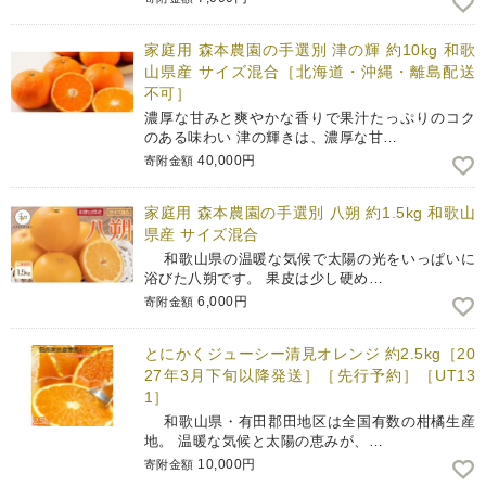
家庭用 森本農園の手選別 津の輝 約10kg 和歌
山県産 サイズ混合［北海道・沖縄・離島配送
不可］
濃厚な甘みと爽やかな香りで果汁たっぷりのコク
のある味わい 津の輝きは、濃厚な甘…
40,000円
寄附金額
家庭用 森本農園の手選別 八朔 約1.5kg 和歌山
県産 サイズ混合
和歌山県の温暖な気候で太陽の光をいっぱいに
浴びた八朔です。 果皮は少し硬め…
6,000円
寄附金額
とにかくジューシー清見オレンジ 約2.5kg［20
27年3月下旬以降発送］［先行予約］［UT13
1］
和歌山県・有田郡田地区は全国有数の柑橘生産
地。 温暖な気候と太陽の恵みが、…
10,000円
寄附金額