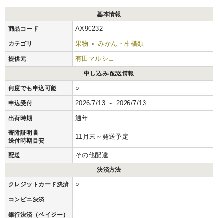
基本情報
AX90232
商品コード
果物
みかん・柑橘類
カテゴリ
>
有田マルシェ
提供元
申し込み/配送情報
○
何度でも申込可能
2026/7/13 ～ 2026/7/13
申込受付
通年
出荷時期
寄附証明書
11月末～発送予定
送付時期目安
その他配達
配送
決済方法
○
クレジットカード決済
-
コンビニ決済
-
銀行決済（ペイジー）