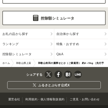
控除額シミュレータ
お礼の品から探す
自治体から探す
ランキング
特集・おすすめ
控除額シミュレータ
Q&A
ホーム
和歌山県上富
和歌山有田の濃厚せとか（ご家庭用） 約4～5kg ［先行予
田町
約］［MS81］
シェアする
ふるさとぷらす公式X
運営会社
利用規約・個人情報取扱規約
ご意見・お問い合わせ