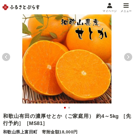
マイページ
メニュー
マイメニュー
マイページ
お気に入り
閲覧履歴
メニュー
お礼の品から探す
お礼の品をカテゴリや金額で絞り込み
自治体から探す
ランキング
和歌山有田の濃厚せとか（ご家庭用） 約4～5kg ［先
行予約］［MS81］
特集・おすすめ
和歌山県上富田町
寄附金額18,000円