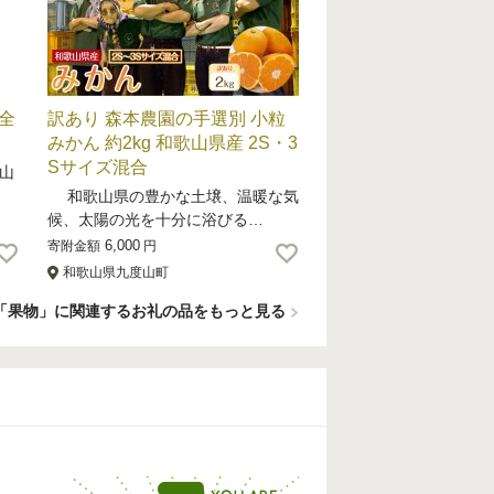
全
訳あり 森本農園の手選別 小粒
みかん 約2kg 和歌山県産 2S・3
Sサイズ混合
山
和歌山県の豊かな土壌、温暖な気
候、太陽の光を十分に浴びる…
6,000
寄附金額
円
和歌山県九度山町
「果物」に関連するお礼の品をもっと見る