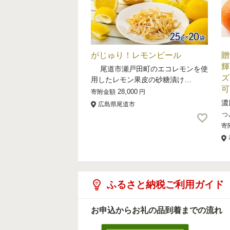
がじゅり！レモンピール
贈
輝
尾道市瀬戸田町のエコレモンを使
ズ
用したレモン果皮の砂糖漬け…
可
28,000
寄附金額
円
濃
広島県尾道市
っ
寄
ふるさと納税ご利用ガイド
お申込からお礼の品到着までの流れ