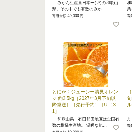
みかん生産量日本一(※)の和歌山
和
県、その中でも有数のみか…
薬
49,000
寄附金額
円
寄
とにかくジューシー清見オレン
［
ジ 約2.5kg［2027年3月下旬以
旬
降発送］［先行予約］［UT13
ル
1］
■
月
和歌山県・有田郡田地区は全国有
数の柑橘生産地。 温暖な気…
寄