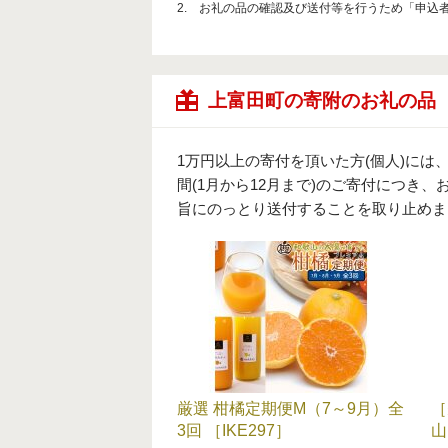
2. お礼の品の確認及び送付等を行うため「申込
上富田町の寄附のお礼の品
1万円以上の寄付を頂いた方(個人)に
間(1月から12月まで)のご寄付につ
旨にのっとり送付することを取り止めま
厳選 柑橘定期便M（7～9月）全
［
3回 ［IKE297］
山