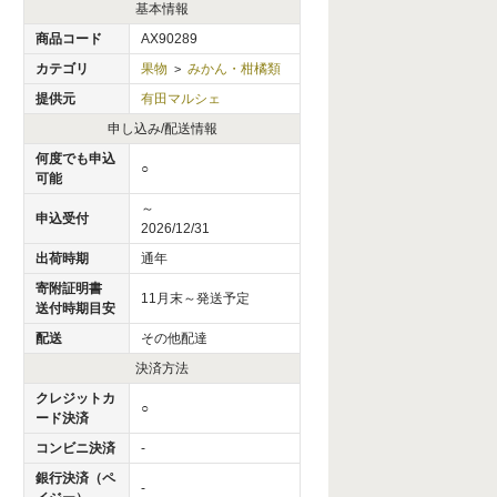
基本情報
商品コード
AX90289
カテゴリ
果物
みかん・柑橘類
>
提供元
有田マルシェ
申し込み/配送情報
何度でも申込
○
可能
～
申込受付
2026/12/31
出荷時期
通年
寄附証明書
11月末～発送予定
送付時期目安
配送
その他配達
決済方法
クレジットカ
○
ード決済
コンビニ決済
-
銀行決済（ペ
-