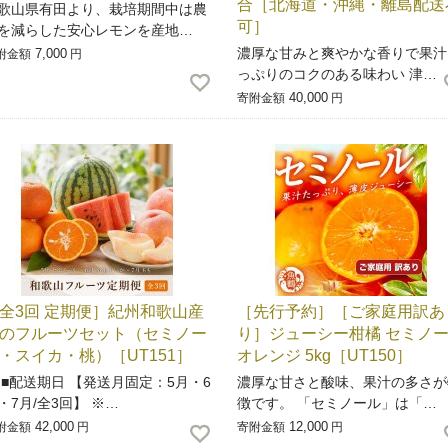
合［北海道・沖縄・離島配送
歌山県有田より、栽培期間中は農
可］
を減らした安心レモンを産地…
濃厚な甘みと爽やかな香りで果汁
7,000
附金額
円
っぷりのコクのある味わい 津…
40,000
寄附金額
円
全3回 定期便］紀州和歌山産
［先行予約］［ご家庭用訳あ
のフルーツセット（セミノー
り］ジューシー柑橘 セミノ
・スイカ・桃）［UT151］
オレンジ 5kg［UT150］
配送期日 【発送月固定：5月・6
濃厚な甘さと酸味、果汁の多さが
・7月/全3回】 ※…
徴です。 「セミノール」は「…
42,000
12,000
附金額
円
寄附金額
円