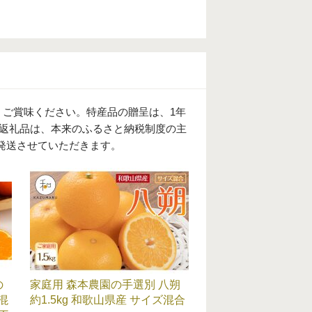
。
、ご賞味ください。特産品の贈呈は、1年
の返礼品は、本来のふるさと納税制度の主
発送させていただきます。
の
家庭用 森本農園の手選別 八朔
混
約1.5kg 和歌山県産 サイズ混合