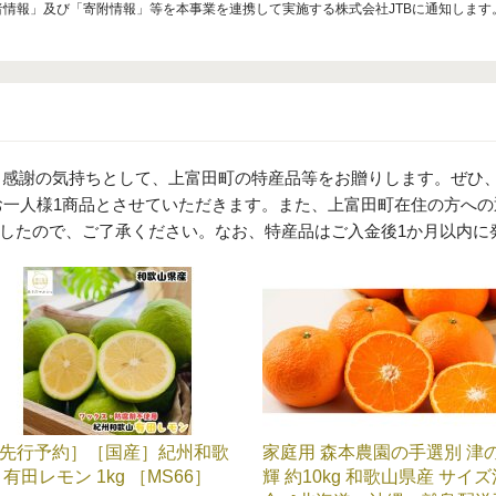
者情報」及び「寄附情報」等を本事業を連携して実施する株式会社JTBに通知します
は、感謝の気持ちとして、上富田町の特産品等をお贈りします。ぜひ
き、お一人様1商品とさせていただきます。また、上富田町在住の方へ
したので、ご了承ください。なお、特産品はご入金後1か月以内に
先行予約］［国産］紀州和歌
家庭用 森本農園の手選別 津
 有田レモン 1kg ［MS66］
輝 約10kg 和歌山県産 サイズ