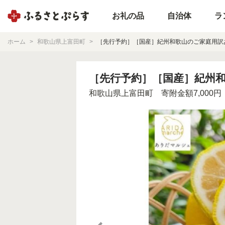
お礼の品
自治体
ラ
ホーム
和歌山県上富田町
［先行予約］［国産］紀州和歌山のご家庭用訳あり
［先行予約］［国産］紀州和歌
和歌山県上富田町
寄附金額7,000円