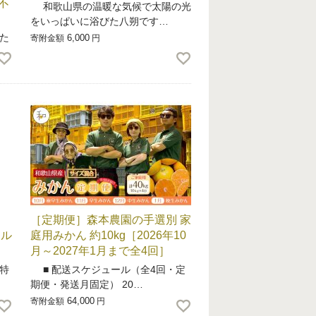
不
和歌山県の温暖な気候で太陽の光
をいっぱいに浴びた八朔です…
た
6,000
寄附金額
円
［定期便］森本農園の手選別 家
ール
庭用みかん 約10kg［2026年10
月～2027年1月まで全4回］
特
■ 配送スケジュール（全4回・定
期便・発送月固定） 20…
64,000
寄附金額
円