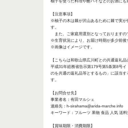
柚子を使った料理や酎ハイなどのお酒にも
【注意事項】
※柚子の木は棘が沢山あるために棘で実が
す。
また、ご家庭用選別となっておりますの
※生育状況により、お届け時期が多少前後
※画像はイメージです。
【こちらは和歌山県広川町との共通返礼品
平成31年総務省告示第179号第5条第8
のを共通の返礼品等とするもの」に該当す
す。
【お問合せ先】
事業者名：有田マルシェ
連絡先：h-sirahama@arida-marche.info
キーワード：フルーツ 果物 食品 人気 送
【賞味期限・消費期限】