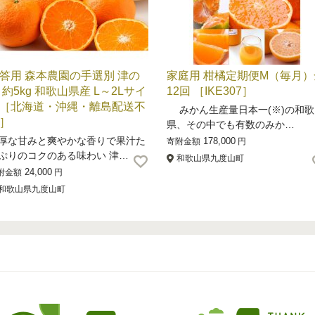
答用 森本農園の手選別 津の
家庭用 柑橘定期便M（毎月）
 約5kg 和歌山県産 L～2Lサイ
12回 ［IKE307］
［北海道・沖縄・離島配送不
みかん生産量日本一(※)の和歌
］
県、その中でも有数のみか…
厚な甘みと爽やかな香りで果汁た
178,000
寄附金額
円
ぷりのコクのある味わい 津…
和歌山県九度山町
24,000
附金額
円
和歌山県九度山町