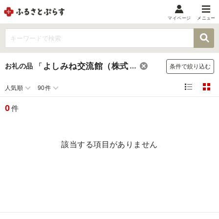
マイページ
メニュー
マイメニュー
マイページ
よしみね交流館（株式会社たてやま）
お礼の品
「
」
条件で絞り込む
お気に入り
閲覧履歴
人気順
90件
メニュー
0
件
お礼の品から探す
お礼の品をカテゴリや金額で絞り込み
該当する項目がありません
自治体から探す
ランキング
特集・おすすめ