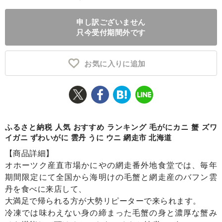
ふるさと納税とは
申し訳ございません
只今受付期間外です
控除額シミュレータ
Q&A
お気に入りに追加
ふるさと納税 人気 おすすめ ランキング 毛がにカニ 蟹 ズワ
イガニ ずわいがに 雲丹 うに ウニ 網走市 北海道
【商品詳細】
オホーツク産直市場かにやの網走番外地食堂では、毎年
期間限定にて全国から海明けの毛蟹と網走産のバフン雲
丹を食べに来店して、
大満足で帰られる方が大勢リピーターで来られます。
冷凍では味わえない身の締まった毛蟹の身と濃厚な蟹み