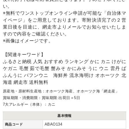
い。
※無料でワンストップオンライン申請が可能な「自治体マ
イページ」をご用意しております。寄附決済完了の２営
業日後を目途に、網走市よりメールでお知らせいたしま
すので内容をご確認ください。
※画像はイメージです。
【関連キーワード】
ふるさと納税 人気 おすすめ ランキング かに カニ けがに
ケガニ 毛蟹 茹で毛蟹 蟹みそ かにみそ うに ウニ 雲丹 ば
ふんうに バフンウニ 海鮮丼 流氷海明け オホーツク 北
海道 網走市 送料無料
原産地・原材料生産地：オホーツク海産、オホーツク海「網走産」
賞味期限・消費期限：賞味期限:出荷日＋5日
7大アレルギー（本体）：カニ
基本情報
ABAO134
商品コード