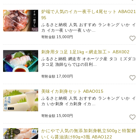
炉端で人気のイカ一夜干し4尾セット ABAO21
95
ふるさと納税 人気 おすすめ ランキング いか イ
カ イカ一夜 いか一夜 いか…
15,000円
寄附金額
刺身用タコ足 1足1kg＜網走加工＞ ABX002
ふるさと納税 網走市 オホーツク産 タコ ミズダコ
タコ足 漁師ならではの目利…
17,000円
寄附金額
美味イカ刺身セット ABAO015
ふるさと納税 人気 おすすめ ランキング いか イ
カ いか刺身 イカ刺身 イカ…
15,000円
寄附金額
かにやで人気の無添加刺身帆立500gと特製鱒
いくら醤油漬け80g×3瓶 ABAO122