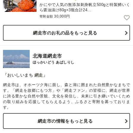
かにやで人気の無添加刺身帆立500gと特製鱒いく
ら醤油漬け80g×3瓶合計24…
30,000円
寄附金額
網走市のお礼の品をもっと見る
北海道網走市
ほっかいどう あばしりし
「おいしいまち 網走」
網走市は、オホーツク海に面し、森と湖に囲まれた自然豊かなまちで
す。「網走を故郷にもつ方」や「網走ファン」の皆様に、網走が世界
に誇る豊かな自然や景観、文化を発信し、未来に引き継いでいくため
の取り組みを応援してもらえるよう、ふるさと寄附を募っておりま
す。
網走市の情報をもっと見る