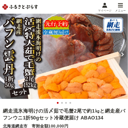
マイページ
メニュー
マイメニュー
マイページ
お気に入り
閲覧履歴
メニュー
お礼の品から探す
お礼の品をカテゴリや金額で絞り込み
自治体から探す
ランキング
網走流氷海明けの活〆茹で毛蟹2尾で約1㎏と網走産バ
フンウニ1折50gセット冷蔵便届け ABAO134
特集・おすすめ
北海道網走市
寄附金額100,000円