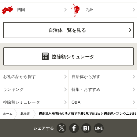
四国
九州
自治体一覧を見る
控除額シミュレータ
お礼の品から探す
自治体から探す
ランキング
特集・おすすめ
控除額シミュレータ
Q&A
ホーム
北海道
網走流氷海明けの活〆茹で毛蟹2尾で約1㎏と網走産バフンウニ1折5
網走市
0gセット冷蔵便届け ABAO134
シェアする