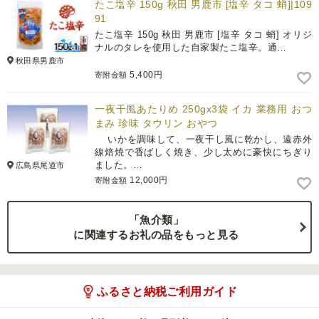
たこ塩辛 150g 秋田 男鹿市 [塩辛 タコ 蛸]|109
91
たこ塩辛 150g 秋田 男鹿市 [塩辛 タコ 蛸] オリジ
ナルのタレを使用した自家製たこ塩辛。通…
秋田県男鹿市
5,400円
寄附金額
一夜干風あたりめ 250gx3袋 イカ 業務用 おつ
まみ 珍味 タウリン おやつ
いかを調味して、一夜干し風に乾かし、遠赤外
線焙焼で香ばしく焼き、少し太めに豪快にちぎり
ました。…
広島県尾道市
12,000円
寄附金額
「魚介類」
に関連するお礼の品をもっと見る
ふるさと納税ご利用ガイド