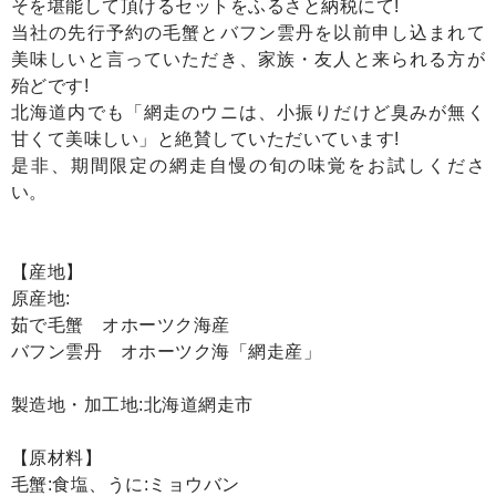
そを堪能して頂けるセットをふるさと納税にて!
当社の先行予約の毛蟹とバフン雲丹を以前申し込まれて
美味しいと言っていただき、家族・友人と来られる方が
殆どです!
北海道内でも「網走のウニは、小振りだけど臭みが無く
甘くて美味しい」と絶賛していただいています!
是非、期間限定の網走自慢の旬の味覚をお試しくださ
い。
【産地】
原産地:
茹で毛蟹 オホーツク海産
バフン雲丹 オホーツク海「網走産」
製造地・加工地:北海道網走市
【原材料】
毛蟹:食塩、うに:ミョウバン