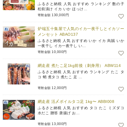
ふるさと納税 人気 おすすめ ランキング 数の子
松前漬け イカ いか ほっけ…
130,000円
寄附金額
炉端五十集屋で人気のイカ一夜干しとイカソー
メンセット ABAO137
ふるさと納税 人気 おすすめ いか イカ 烏賊 いか
一夜干し イカ一夜干し い…
10,000円
寄附金額
網走産 煮たこ足1kg前後（刺身用） ABW114
ふるさと納税 人気 おすすめ ランキング たこ タ
コ 蛸 煮タコ 煮たこ 足 …
12,000円
寄附金額
網走産 活〆ボイルタコ足 1kg〜 ABBI008
ふるさと納税 人気 おすすめ タコ たこ ミズダコ
水だこ 贈答 唐揚げ お…
13,000円
寄附金額