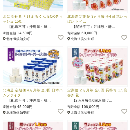
水に流せる とけまるくん BOXティ
北海道 定期便 3ヵ月毎 全4回 花いっ
ッシュ 150…
ぱい トイ…
【配送不可：沖縄県・離…
【配送不可：沖縄県・離…
14,500円
60,000円
寄附金額
寄附金額
北海道倶知安町
北海道倶知安町
北海道 定期便 4ヵ月毎 全3回 日本ハ
定期便 2ヵ月毎 全6回 長持ち 1.5倍
ムファイタ…
巻き 花…
【配送不可：沖縄県・離…
【2ヵ月毎全6回お届け…
45,000円
106,000円
寄附金額
寄附金額
北海道倶知安町
北海道倶知安町