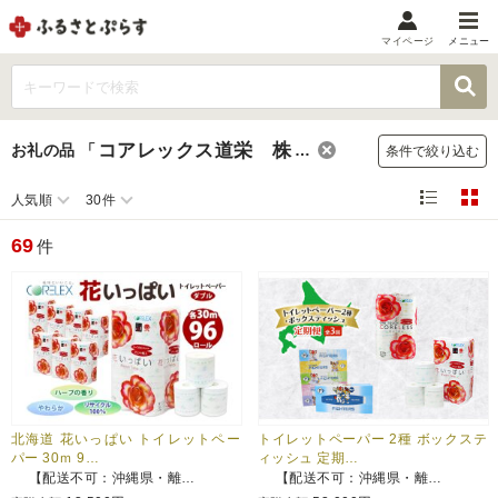
マイページ
メニュー
マイメニュー
マイページ
コアレックス道栄 株式会社
お礼の品
「
」
条件で絞り込む
お気に入り
閲覧履歴
人気順
30件
メニュー
69
件
お礼の品から探す
お礼の品をカテゴリや金額で絞り込み
自治体から探す
ランキング
北海道 花いっぱい トイレットペー
トイレットペーパー 2種 ボックステ
パー 30ｍ 9…
ィッシュ 定期…
【配送不可：沖縄県・離…
【配送不可：沖縄県・離…
特集・おすすめ