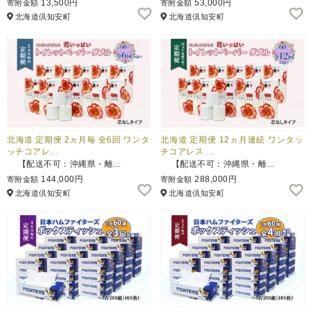
13,500円
53,000円
寄附金額
寄附金額
北海道倶知安町
北海道倶知安町
ふるさと納税とは
控除額シミュレータ
Q&A
北海道 定期便 2ヵ月毎 全6回 ワンタ
北海道 定期便 12ヵ月連続 ワンタッ
ッチコアレ…
チコアレス …
【配送不可：沖縄県・離…
【配送不可：沖縄県・離…
144,000円
288,000円
寄附金額
寄附金額
北海道倶知安町
北海道倶知安町