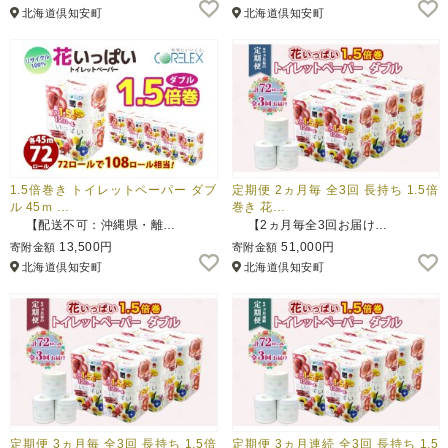
北海道倶知安町
北海道倶知安町
1.5倍巻き トイレットペーパー ダブ
定期便 2ヵ月毎 全3回 長持ち 1.5倍
ル 45ｍ …
巻き 花…
【配送不可：沖縄県・離…
【2ヵ月毎全3回お届け…
13,500円
51,000円
寄附金額
寄附金額
北海道倶知安町
北海道倶知安町
定期便 3ヵ月毎 全3回 長持ち 1.5倍
定期便 3ヵ月連続 全3回 長持ち 1.5