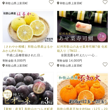
和歌山県上富田町
和歌山県上富田町
［さわやか柑橘］和歌山県産はるか
紀州和歌山のあせ葉寿司鯛7個 化粧
みかん約4.5kg…
箱入り［TM22…
平成に品種登録された日…
全国流通を叶えたい一心…
8,000円
14,000円
寄附金額
寄附金額
和歌山県上富田町
和歌山県上富田町
【新鮮・産直】和歌山かつらぎ町産
和歌山県産不知火約5kg（12玉～20