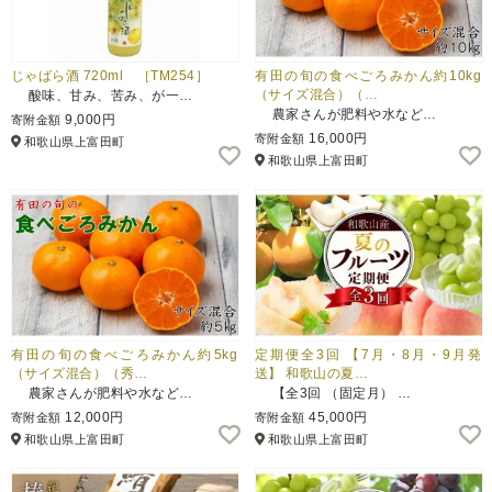
じゃばら酒 720ml ［TM254］
有田の旬の食べごろみかん約10kg
（サイズ混合）（…
酸味、甘み、苦み、が一…
農家さんが肥料や水など…
9,000円
寄附金額
16,000円
寄附金額
和歌山県上富田町
和歌山県上富田町
有田の旬の食べごろみかん約5kg
定期便全3回 【7月・8月・9月発
（サイズ混合）（秀…
送】 和歌山の夏…
農家さんが肥料や水など…
【全3回 （固定月） …
12,000円
45,000円
寄附金額
寄附金額
和歌山県上富田町
和歌山県上富田町