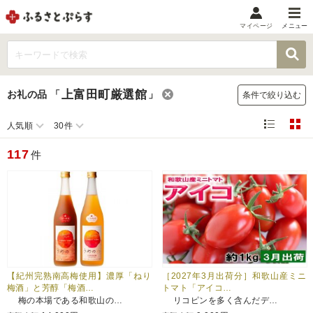
マイページ
メニュー
マイメニュー
マイページ
上富田町厳選館
お礼の品
「
」
条件で絞り込む
お気に入り
閲覧履歴
人気順
30件
メニュー
117
件
お礼の品から探す
お礼の品をカテゴリや金額で絞り込み
自治体から探す
ランキング
【紀州完熟南高梅使用】濃厚「ねり
［2027年3月出荷分］和歌山産ミニ
梅酒」と芳醇「梅酒…
トマト「アイコ…
梅の本場である和歌山の…
リコピンを多く含んだデ…
特集・おすすめ