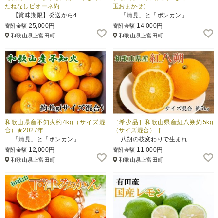
たねなしピオーネ約…
玉おまかせ）…
【賞味期限】発送から4…
「清見」と「ポンカン」…
25,000円
14,000円
寄附金額
寄附金額
和歌山県上富田町
和歌山県上富田町
和歌山県産不知火約4kg（サイズ混
［希少品］和歌山県産紅八朔約5kg
合）★2027年…
（サイズ混合）［…
「清見」と「ポンカン」…
八朔の枝変わりで生まれ…
12,000円
11,000円
寄附金額
寄附金額
和歌山県上富田町
和歌山県上富田町