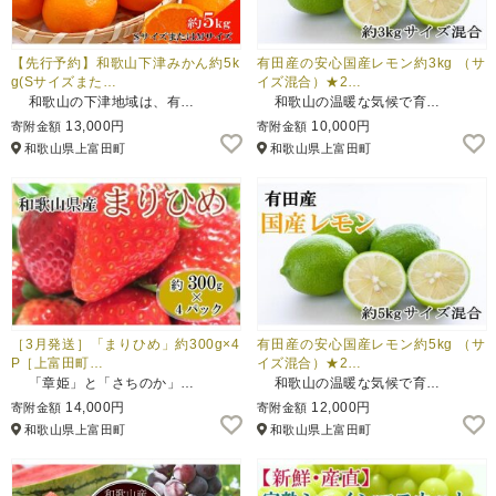
【先行予約】和歌山下津みかん約5k
有田産の安心国産レモン約3kg （サ
g(Sサイズまた…
イズ混合）★2…
和歌山の下津地域は、有…
和歌山の温暖な気候で育…
13,000円
10,000円
寄附金額
寄附金額
和歌山県上富田町
和歌山県上富田町
［3月発送］「まりひめ」約300g×4
有田産の安心国産レモン約5kg （サ
P［上富田町…
イズ混合）★2…
「章姫」と「さちのか」…
和歌山の温暖な気候で育…
14,000円
12,000円
寄附金額
寄附金額
和歌山県上富田町
和歌山県上富田町