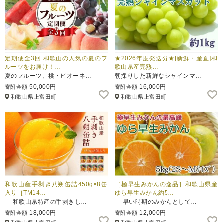
定期便全3回 和歌山の人気の夏のフ
★2026年度発送分★[新鮮・産直]和
ルーツをお届け！…
歌山県産完熟…
夏のフルーツ、桃・ピオーネ…
朝採りした新鮮なシャインマ…
50,000円
16,000円
寄附金額
寄附金額
和歌山県上富田町
和歌山県上富田町
和歌山産手剥き八朔缶詰450g×8缶
［極早生みかんの逸品］和歌山県産
入り［TM14…
ゆら早生みかん約5…
和歌山県特産の手剥きし…
早い時期のみかんとして…
18,000円
12,000円
寄附金額
寄附金額