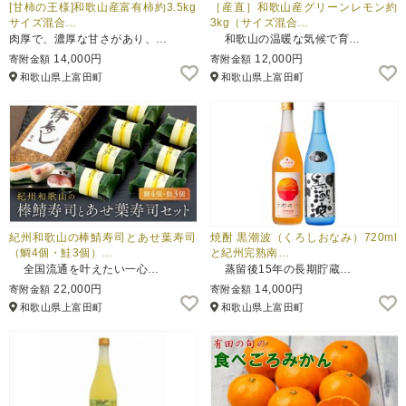
[甘柿の王様]和歌山産富有柿約3.5kg
［産直］和歌山産グリーンレモン約
サイズ混合…
3kg（サイズ混合…
肉厚で、濃厚な甘さがあり、…
和歌山の温暖な気候で育…
14,000円
12,000円
寄附金額
寄附金額
和歌山県上富田町
和歌山県上富田町
紀州和歌山の棒鯖寿司とあせ葉寿司
焼酎 黒潮波（くろしおなみ）720ml
（鯛4個・鮭3個）…
と紀州完熟南…
全国流通を叶えたい一心…
蒸留後15年の長期貯蔵…
22,000円
14,000円
寄附金額
寄附金額
和歌山県上富田町
和歌山県上富田町