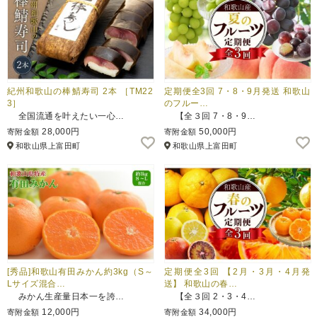
紀州和歌山の棒鯖寿司 2本 ［TM22
定期便全3回 7・8・9月発送 和歌山
3］
のフルー…
全国流通を叶えたい一心…
【全３回 7・8・9…
28,000円
50,000円
寄附金額
寄附金額
和歌山県上富田町
和歌山県上富田町
[秀品]和歌山有田みかん約3kg（S～
定期便全3回 【2月・3月・4月発
Lサイズ混合…
送】 和歌山の春…
みかん生産量日本一を誇…
【全３回 2・3・4…
12,000円
34,000円
寄附金額
寄附金額