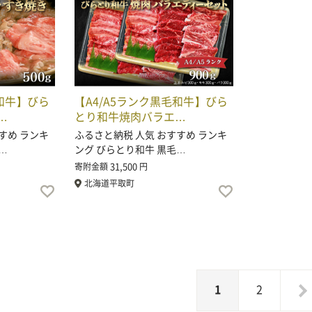
毛和牛】びら
【A4/A5ランク黒毛和牛】びら
…
とり和牛焼肉バラエ…
すめ ランキ
ふるさと納税 人気 おすすめ ランキ
…
ング びらとり和牛 黒毛…
31,500
寄附金額
円
北海道平取町
1
2