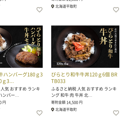
町
北海道平取町
牛ハンバーグ180ｇ3
びらとり和牛牛丼120ｇ6個 BR
0ｇ3…
TB033
 人気 おすすめ ランキ
ふるさと納税 人気 おすすめ ランキ
 ハンバー…
ング 和牛 肉 牛丼 北…
0
14,500
円
寄附金額
円
町
北海道平取町