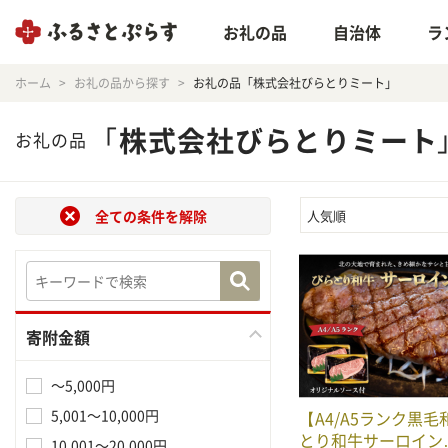
お礼の品
自治体
ラ
ホーム
お礼の品から探す
お礼の品「株式会社びらとりミート」
「
株式会社びらとりミート
お礼の品
全ての条件を解除
人気順
寄附金額
～5,000円
5,001～10,000円
【A4/A5ランク黒
とり和牛サーロイン
10,001～20,000円