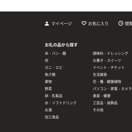
マイページ
お気に入り
閲
お礼の品から探す
米・パン・麺
調味料・ドレッシング
肉
お菓子・スイーツ
カニ・エビ
イベント・チケット
魚介類
生活雑貨
果物
花・種・観葉植物
野菜
パソコン・家電・カメラ
卵・乳製品
美容・健康
水・ソフトドリンク
工芸品・装飾品
お酒
その他
加工食品