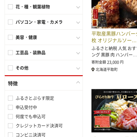
花・種・観葉植物
パソコン・家電・カメラ
平取産黒豚ハンバーグ
美容・健康
枚 オリジナルソー…
ふるさと納税 人気 おす
工芸品・装飾品
ング 黒豚 肉 ハンバー…
23,000
寄附金額
円
その他
北海道平取町
特徴
ふるさとぷらす限定
申込受付中
何度でも申込可
クレジットカード決済可
コンビニ決済可