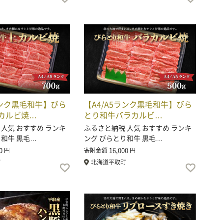
ランク黒毛和牛】びら
【A4/A5ランク黒毛和牛】びら
カルビ焼…
とり和牛バラカルビ…
 人気 おすすめ ランキ
ふるさと納税 人気 おすすめ ランキ
り和牛 黒毛…
ング びらとり和牛 黒毛…
0
16,000
円
寄附金額
円
町
北海道平取町