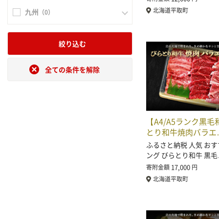
北海道平取町
九州
（0）
絞り込む
全ての条件を解除
【A4/A5ランク黒
とり和牛焼肉バラエ
ふるさと納税 人気 おす
ング びらとり和牛 黒毛
17,000
寄附金額
円
北海道平取町