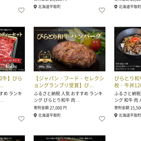
北海道平取町
北海道平取
毛和牛】びら
【ジャパン・フード・セレクシ
びらとり和
…
ョングランプリ受賞】び…
枚・牛丼12
すめ ランキ
ふるさと納税 人気 おすすめ ランキ
ふるさと納税
…
ング びらとり和牛 肉 …
ング 和牛 肉
27,000
15,50
寄附金額
円
寄附金額
北海道平取町
北海道平取