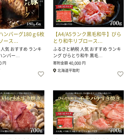
ハンバーグ180ｇ6枚
【A4/A5ランク黒毛和牛】びら
ソース…
とり和牛リブロース…
 人気 おすすめ ランキ
ふるさと納税 人気 おすすめ ランキ
 ハンバー…
ング びらとり和牛 黒毛…
0
40,000
円
寄附金額
円
町
北海道平取町