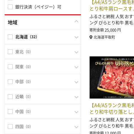
【A4/A5ランク黒
銀行決済（ペイジー）可
とり和牛肩ロースす
ふるさと納税 人気 おす
地域
ング びらとり和牛 黒毛
25,000
寄附金額
円
北海道
（32）
北海道平取町
東北
（0）
関東
（0）
中部
（0）
近畿
（0）
【A4/A5ランク黒
とり和牛切り落とし
中国
（0）
ふるさと納税 人気 おす
ング びらとり和牛 黒毛
四国
（0）
12,000
寄附金額
円