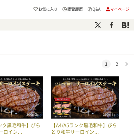
お気に入り
閲覧履歴
Q&A
マイページ
1
2
ランク黒毛和牛】びら
【A4/A5ランク黒毛和牛】びら
ーロイン…
とり和牛サーロイン…