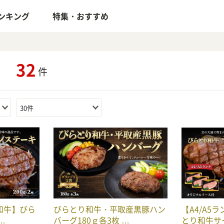
ンキング
特集・おすすめ
32
」
件
30件
毛和牛】びら
びらとり和牛・平取産黒豚ハン
【A4/A5
…
バーグ180ｇ各3枚 …
とり和牛サ