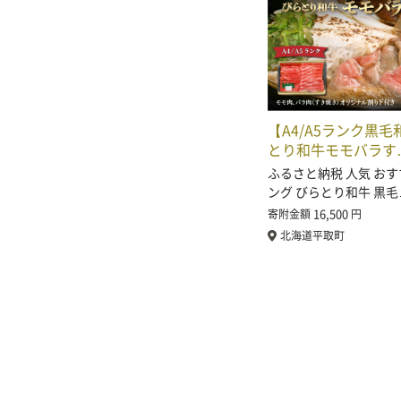
【A4/A5ランク黒
とり和牛モモバラす
ふるさと納税 人気 おす
ング びらとり和牛 黒毛
16,500
寄附金額
円
北海道平取町