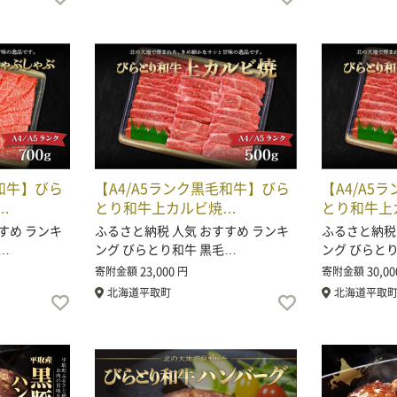
毛和牛】びら
【A4/A5ランク黒毛和牛】びら
【A4/A5
…
とり和牛上カルビ焼…
とり和牛上
すめ ランキ
ふるさと納税 人気 おすすめ ランキ
ふるさと納税
…
ング びらとり和牛 黒毛…
ング びらと
23,000
30,00
寄附金額
円
寄附金額
北海道平取町
北海道平取