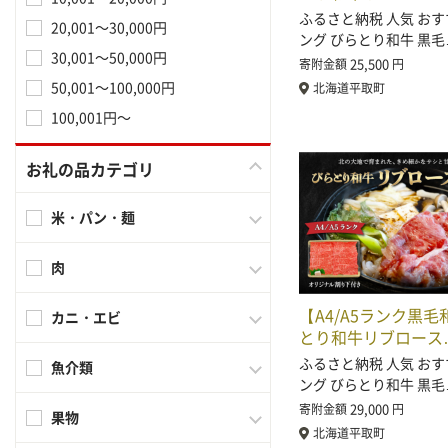
ふるさと納税 人気 おす
20,001～30,000円
ング びらとり和牛 黒毛
30,001～50,000円
25,500
寄附金額
円
50,001～100,000円
北海道平取町
100,001円～
お礼の品カテゴリ
米・パン・麺
肉
【A4/A5ランク黒
カニ・エビ
とり和牛リブロース
ふるさと納税 人気 おす
魚介類
ング びらとり和牛 黒毛
29,000
寄附金額
円
果物
北海道平取町