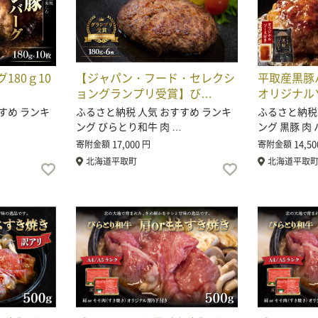
180ｇ10
【ジャパン・フード・セレクシ
平取産黒豚
ョングランプリ受賞】び…
オリジナル
すめ ランキ
ふるさと納税 人気 おすすめ ランキ
ふるさと納税
ング びらとり和牛 肉 …
ング 黒豚 肉
17,000
14,50
寄附金額
円
寄附金額
北海道平取町
北海道平取