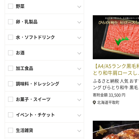
野菜
卵・乳製品
水・ソフトドリンク
お酒
【A4/A5ランク黒
加工食品
とり和牛肩ロースし
ふるさと納税 人気 おす
調味料・ドレッシング
ング びらとり和牛 黒毛
33,500
寄附金額
円
お菓子・スイーツ
北海道平取町
イベント・チケット
生活雑貨