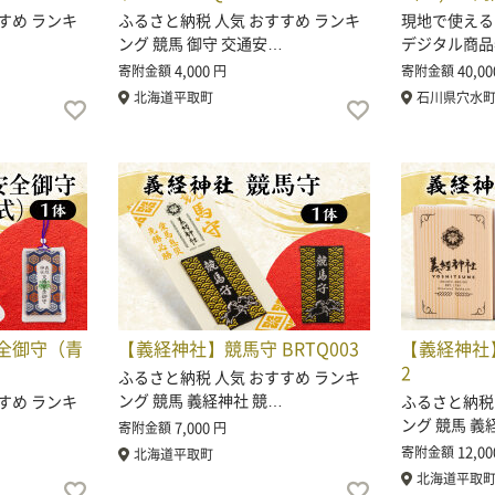
すめ ランキ
ふるさと納税 人気 おすすめ ランキ
現地で使える！
ング 競馬 御守 交通安…
デジタル商品
4,000
40,00
寄附金額
円
寄附金額
北海道平取町
石川県穴水
全御守（青
【義経神社】競馬守 BRTQ003
【義経神社】
2
ふるさと納税 人気 おすすめ ランキ
ング 競馬 義経神社 競…
すめ ランキ
ふるさと納税
ング 競馬 義
7,000
寄附金額
円
12,00
寄附金額
北海道平取町
北海道平取