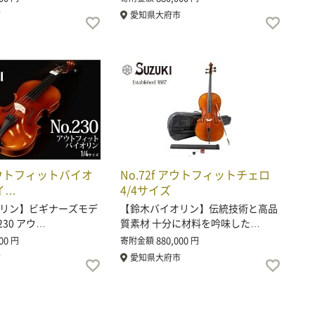
市
愛知県大府市
 アウトフィットバイオ
No.72f アウトフィットチェロ
イ…
4/4サイズ
リン】ビギナーズモデ
【鈴木バイオリン】伝統技術と高品
230 アウ…
質素材 十分に材料を吟味した…
00
880,000
円
寄附金額
円
市
愛知県大府市