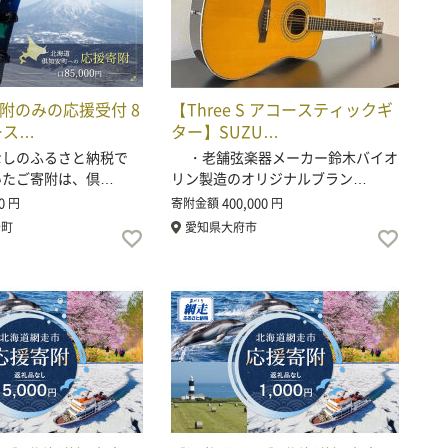
附のみの応援受付 8
【Three S アコースティックギ
ース…
ター】SUZU…
しのふるさと納税で
・老舗弦楽器メーカー鈴木バイオ
いたご寄附は、倶…
リン製造のオリジナルブラン…
0
400,000
円
寄附金額
円
安町
愛知県大府市