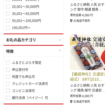
ふるさと納税 人気 おす
20,001～30,000円
ング 御守 開運 競馬 …
30,001～50,000円
4,000
寄附金額
円
50,001～100,000円
北海道平取町
100,001円～
お礼の品カテゴリ
特徴
ふるさとぷらす限定
申込受付中
【義経神社】交通安
何度でも申込可
紐式） BRTQ010…
クレジットカード決済可
ふるさと納税 人気 おす
ング 競馬 御守 交通安…
コンビニ決済可
4,000
寄附金額
円
銀行決済（ペイジー）可
北海道平取町