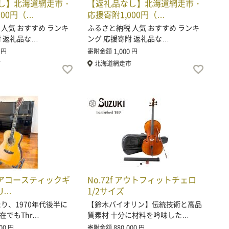
し】北海道網走市・
【返礼品なし】北海道網走市・
000円（…
応援寄附1,000円（…
 人気 おすすめ ランキ
ふるさと納税 人気 おすすめ ランキ
附 返礼品な…
ング 応援寄附 返礼品な…
1,000
円
寄附金額
円
市
北海道網走市
 S アコースティックギ
No.72f アウトフィットチェロ
U…
1/2サイズ
、1970年代後半に
【鈴木バイオリン】伝統技術と高品
在でもThr…
質素材 十分に材料を吟味した…
00
880,000
円
寄附金額
円