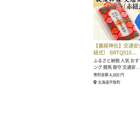
【義経神社】交通安
紐式） BRTQ010…
ふるさと納税 人気 おす
ング 競馬 御守 交通安…
4,000
寄附金額
円
北海道平取町