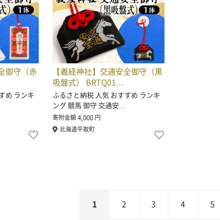
全御守（赤
【義経神社】交通安全御守（黒
吸盤式） BRTQ01…
すめ ランキ
ふるさと納税 人気 おすすめ ランキ
ング 競馬 御守 交通安…
4,000
寄附金額
円
北海道平取町
1
2
3
4
5