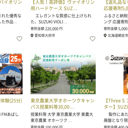
ージバイオリン
【人気！高評価】ヴァイオリン
【返礼品な
用ハードケース SUZ…
応援寄附5,
まれた優秀な
エレガントな質感に仕上げられ
ふるさと納税
した作品…
た、SUZUKI VIOLI…
ング 応援寄
220,000
5,000
寄附金額
円
寄附金額
愛知県大府市
北海道網走
験(25分)
東京農業大学オホーツクキャン
【Three
パス授業料等30,00…
ター】SUZ
 FMあばし
授業料等 大学 東京農業大学 東農大
製作にあたり
東京農業 オホーツク …
廃盤となり現
100,000
400,0
寄附金額
円
寄附金額