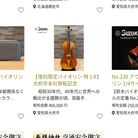
北海道網走市
愛知県大府
 バイオリン
【復刻限定バイオリン 特１R】
No.230
大府市本社移転記念
リン 1/4サ
年齢関係なく
昭和30年代、40年代に世界への
【鈴木バイオ
ーカラ…
輸出が全盛期の頃、高級手…
ルの定番 No.
400,000
250,0
寄附金額
円
寄附金額
愛知県大府市
愛知県大府