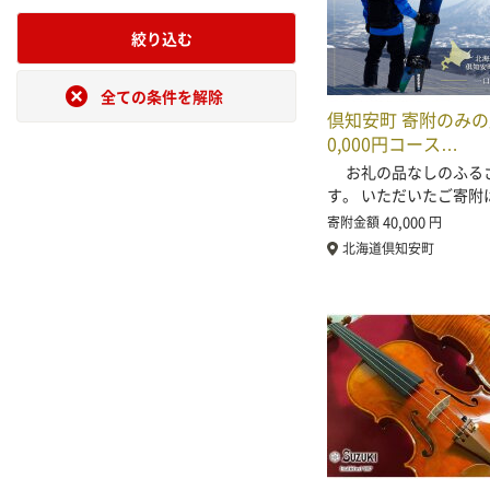
絞り込む
全ての条件を解除
倶知安町 寄附のみの
0,000円コース…
お礼の品なしのふる
す。 いただいたご寄附
40,000
寄附金額
円
北海道倶知安町