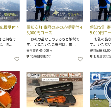
応援受付 4
倶知安町 寄附のみの応援受付 4
倶知安町 寄
5,000円コース…
5,000円コ
さと納税で
お礼の品なしのふるさと納税で
お礼の品な
は、倶…
す。 いただいたご寄附は、倶…
す。 いただ
45,000
85,00
寄附金額
円
寄附金額
北海道倶知安町
北海道倶知