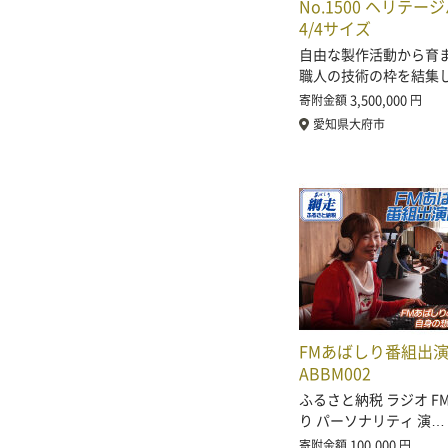
No.1500 ヘリテ
4/4サイズ
自由な製作活動から育
職人の技術の枠を結集
3,500,000
寄附金額
円
愛知県大府市
FMあばしり番組出演体
ABBM002
ふるさと納税 ラジオ FM
り パーソナリティ 演…
100,000
寄附金額
円