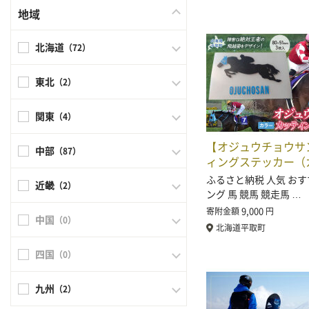
地域
北海道
（72）
東北
（2）
関東
（4）
【オジュウチョウサ
中部
（87）
ィングステッカー（
ふるさと納税 人気 おす
近畿
（2）
ング 馬 競馬 競走馬 …
9,000
寄附金額
円
中国
（0）
北海道平取町
四国
（0）
九州
（2）