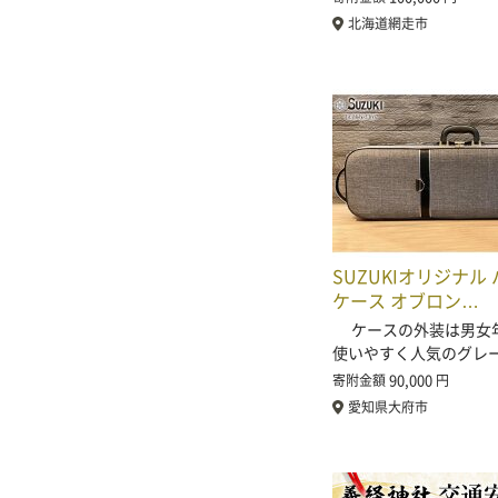
北海道網走市
SUZUKIオリジナル
ケース オブロン…
ケースの外装は男女
使いやすく人気のグレ
90,000
寄附金額
円
愛知県大府市