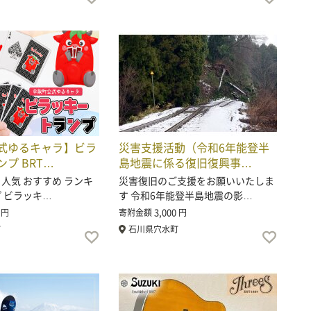
式ゆるキャラ】ビラ
災害支援活動（令和6年能登半
プ BRT…
島地震に係る復旧復興事…
 人気 おすすめ ランキ
災害復旧のご支援をお願いいたしま
プ ビラッキ…
す 令和6年能登半島地震の影…
3,000
円
寄附金額
円
町
石川県穴水町