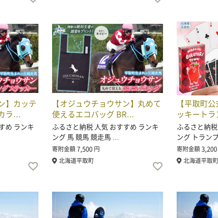
ン】カッテ
【オジュウチョウサン】丸めて
【平取町公
カラ…
使えるエコバッグ BR…
ッキートラン
すめ ランキ
ふるさと納税 人気 おすすめ ランキ
ふるさと納税
ング 馬 競馬 競走馬 …
ング トラン
7,500
3,200
寄附金額
円
寄附金額
北海道平取町
北海道平取