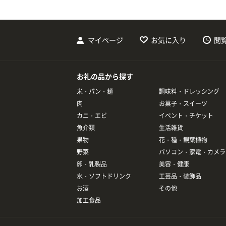
マイページ
お気に入り
閲
お礼の品から探す
米・パン・麺
調味料・ドレッシング
肉
お菓子・スイーツ
カニ・エビ
イベント・チケット
魚介類
生活雑貨
果物
花・種・観葉植物
野菜
パソコン・家電・カメラ
卵・乳製品
美容・健康
水・ソフトドリンク
工芸品・装飾品
お酒
その他
加工食品