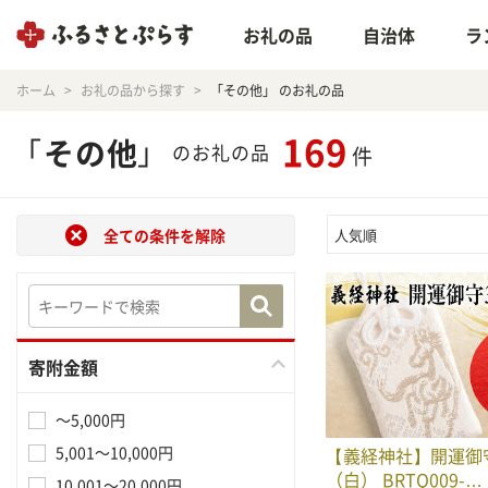
お礼の品
自治体
ラ
ホーム
お礼の品から探す
「その他」 のお礼の品
169
「
その他
」
のお礼の品
件
全ての条件を解除
人気順
寄附金額
～5,000円
5,001～10,000円
【義経神社】開運御
（白） BRTQ009-…
10,001～20,000円