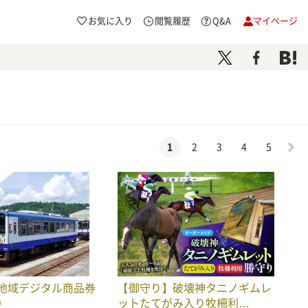
お気に入り
閲覧履歴
Q&A
マイページ
1
2
3
4
5
地域デジタル商品券
【御守り】破壊神タニノギムレ
円）
ットたてがみ入り牧柵利…