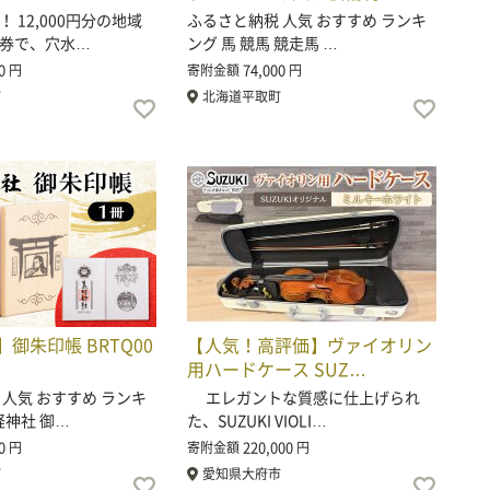
 12,000円分の地域
ふるさと納税 人気 おすすめ ランキ
券で、穴水…
ング 馬 競馬 競走馬 …
0
74,000
円
寄附金額
円
町
北海道平取町
御朱印帳 BRTQ00
【人気！高評価】ヴァイオリン
用ハードケース SUZ…
 人気 おすすめ ランキ
エレガントな質感に仕上げられ
経神社 御…
た、SUZUKI VIOLI…
0
220,000
円
寄附金額
円
町
愛知県大府市