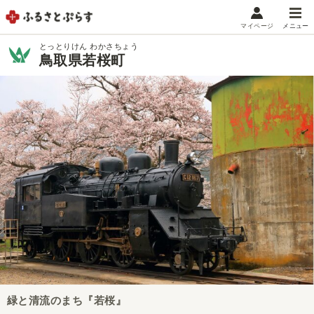
マイページ
メニュー
マイメニュー
とっとりけん わかさちょう
鳥取県若桜町
マイページ
お気に入り
閲覧履歴
メニュー
お礼の品から探す
お礼の品をカテゴリや金額で絞り込み
自治体から探す
ランキング
緑と清流のまち『若桜』
特集・おすすめ