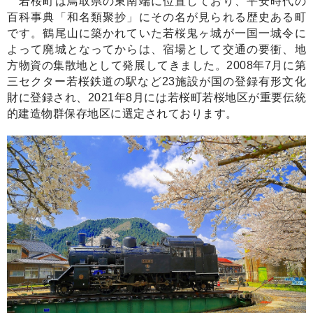
若桜町は鳥取県の東南端に位置しており、平安時代の
若桜宿まち並みの景観形成、国の重要文化財「不動院岩
百科事典「和名類聚抄」にその名が見られる歴史ある町
屋堂」、花いっぱい運動
です。鶴尾山に築かれていた若桜鬼ヶ城が一国一城令に
よって廃城となってからは、宿場として交通の要衝、地
方物資の集散地として発展してきました。2008年7月に第
三セクター若桜鉄道の駅など23施設が国の登録有形文化
財に登録され、2021年8月には若桜町若桜地区が重要伝統
的建造物群保存地区に選定されております。