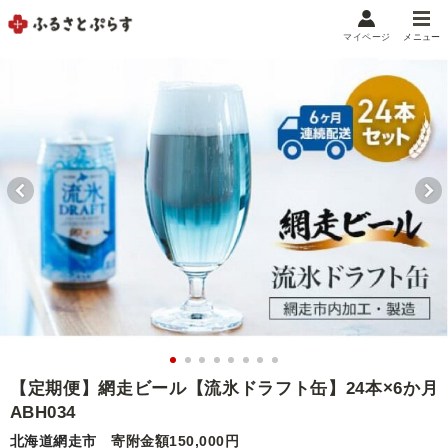
マイページ
メニュー
マイメニュー
マイページ
お気に入り
閲覧履歴
メニュー
お礼の品から探す
お礼の品をカテゴリや金額で絞り込み
自治体から探す
ランキング
【定期便】網走ビール【流氷ドラフト缶】24本×6か月
ABH034
特集・おすすめ
北海道網走市
寄附金額150,000円