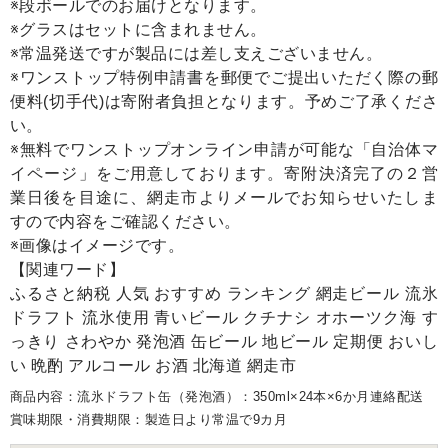
※段ボールでのお届けとなります。
※グラスはセットに含まれません。
※常温発送ですが製品には差し支えございません。
※ワンストップ特例申請書を郵便でご提出いただく際の郵
便料(切手代)は寄附者負担となります。予めご了承くださ
い。
※無料でワンストップオンライン申請が可能な「自治体マ
イページ」をご用意しております。寄附決済完了の２営
業日後を目途に、網走市よりメールでお知らせいたしま
すので内容をご確認ください。
※画像はイメージです。
【関連ワード】
ふるさと納税 人気 おすすめ ランキング 網走ビール 流氷
ドラフト 流氷使用 青いビール クチナシ オホーツク海 す
っきり さわやか 発泡酒 缶ビール 地ビール 定期便 おいし
い 晩酌 アルコール お酒 北海道 網走市
商品内容：流氷ドラフト缶（発泡酒）：350ml×24本×6か月連絡配送
賞味期限・消費期限：製造日より常温で9カ月