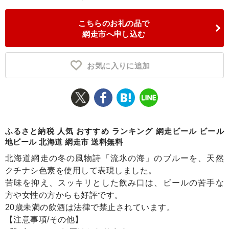
ふるさと納税とは
こちらのお礼の品で
網走市へ申し込む
控除額シミュレータ
Q&A
お気に入りに追加
ふるさと納税 人気 おすすめ ランキング 網走ビール ビール
地ビール 北海道 網走市 送料無料
北海道網走の冬の風物詩「流氷の海」のブルーを、天然
クチナシ色素を使用して表現しました。
苦味を抑え、スッキリとした飲み口は、ビールの苦手な
方や女性の方からも好評です。
20歳未満の飲酒は法律で禁止されています。
【注意事項/その他】