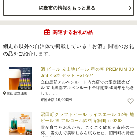
網走市の情報をもっと見る
関連するお礼の品
網走市以外の自治体で掲載している「お酒」関連のお礼
の品をご紹介します。
酒 ビール 立山地ビール 星の空 PREMIUM 33
0ml × 6本 セット F6T-974
立山黒部アルペンルート内売店での限定販売ビー
ル 立山黒部アルペンルート全線開業50周年を記念
して、…
富山県立山町
16,000円
寄附金額
沼田町クラフトビール ライスエール 12缶 地
ビール 酒 アルコール飲料 沼田町 n-0263
雪が育てたお米から、ごくごく飲める奇跡の一
杯。 雪の力で美味しさを眠らせた、沼田町の特産