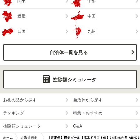
関東
中部
近畿
中国
四国
九州
自治体一覧を見る
控除額シミュレータ
お礼の品から探す
自治体から探す
ランキング
特集・おすすめ
控除額シミュレータ
Q&A
ホーム
北海道網走
【定期便】網走ビール【流氷ドラフト缶】24本×6か月 ABH03