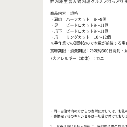
鮮 冷凍 生 贅沢 鍋 料理 グルメ ぷりっぷり
商品内容：規格
・肩肉 ハーフカット 8～9個
・足 ビードロカット9～11個
・爪下 ビードロカット9～11個
・爪 リングカット 10～12個
※手作業での選別なので本数が前後する場
賞味期限・消費期限：冷凍約300日開封・
7大アレルギー（本体）：カニ
・同一自治体内の方からの寄附に対しては、お礼
・寄附完了後のキャンセルは一切受け付けており
1. お寄せ頂いた個人情報は、寄附申込先の自