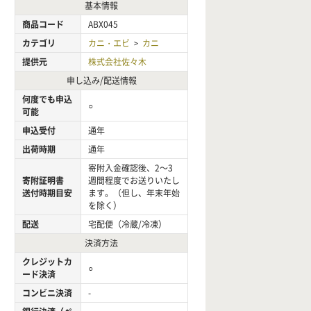
基本情報
商品コード
ABX045
カテゴリ
カニ・エビ
カニ
>
提供元
株式会社佐々木
申し込み/配送情報
何度でも申込
○
可能
申込受付
通年
出荷時期
通年
寄附入金確認後、2～3
寄附証明書
週間程度でお送りいたし
送付時期目安
ます。（但し、年末年始
を除く）
配送
宅配便（冷蔵/冷凍）
決済方法
クレジットカ
○
ード決済
コンビニ決済
-