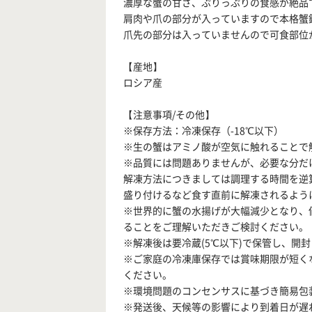
濃厚な蟹の甘さ、ぷりっぷりの食感が絶品
肩肉や爪の部分が入っていますので本格蟹
爪先の部分は入っていませんので可食部位
【産地】
ロシア産
【注意事項/その他】
※保存方法：冷凍保存（-18℃以下）
※生の蟹はアミノ酸が空気に触れることで
※品質には問題ありませんが、必要な分だ
解凍方法につきましては調理する時間を逆
盛り付けるなど食す直前に解凍されるよう
※世界的に蟹の水揚げが大幅減少となり、
ることをご理解いただきご検討ください。
※解凍後は要冷蔵(5℃以下)で保管し、開
※ご家庭の冷凍庫保存では賞味期限が短く
ください。
※環境問題のコンセンサスに基づき簡易包
※発送後、天候等の影響により到着日が遅