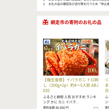
2. お礼の品の確認及び送付等を行うため「申込者
網走市の寄附のお礼の品
【極生食感】イバラガニ トロ刺
＜
し《200g×2p》約4～5人前 ABJ
ま
020
日
ふるさと納税 人気 おすすめ ランキ
ふ
ング かに カニ イバラ…
ン
40,000
寄附金額
円
寄