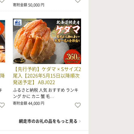
50,000
寄附金額
円
雅
【先行予約】ケダマ × Sサイズ2
以降
尾入【2026年5月15日以降順次
発送予定】 ABJ022
キ
ふるさと納税 人気 おすすめ ランキ
ング かに カニ 蟹 毛…
44,000
寄附金額
円
網走市のお礼の品をもっと見る