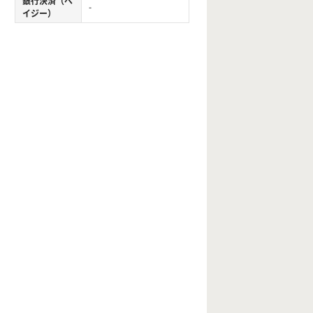
銀行決済（ペ
-
イジー）