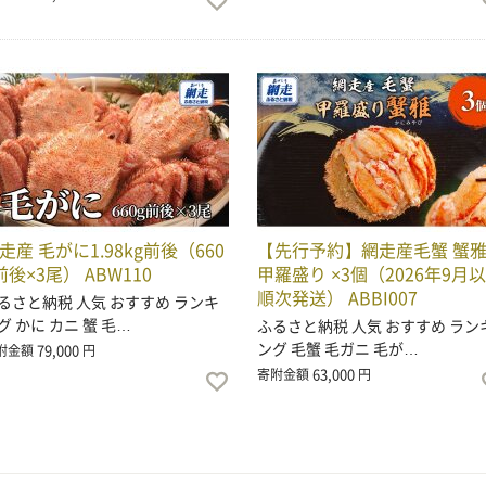
走産 毛がに1.98kg前後（660
【先行予約】網走産毛蟹 蟹
前後×3尾） ABW110
甲羅盛り ×3個（2026年9月
順次発送） ABBI007
るさと納税 人気 おすすめ ランキ
グ かに カニ 蟹 毛…
ふるさと納税 人気 おすすめ ラン
ング 毛蟹 毛ガニ 毛が…
79,000
附金額
円
63,000
寄附金額
円