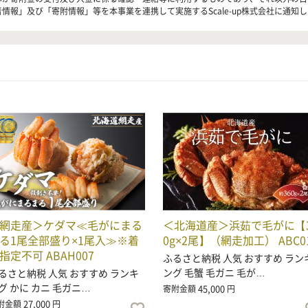
情報」及び「寄附情報」等を本事業を連携して実施するScale-up株式会社に通知
網走産＞ケダマ≪毛がにまる
＜北海道産＞浜茹で毛がに【3
る1尾全部盛り×1尾入≫※着
0g×2尾】（網走加工） ABC0
指定不可 ABAH007
ふるさと納税 人気 おすすめ ラン
ング 毛蟹 毛ガニ 毛が…
るさと納税 人気 おすすめ ランキ
グ かに カニ 毛ガニ…
45,000
寄附金額
円
27,000
附金額
円