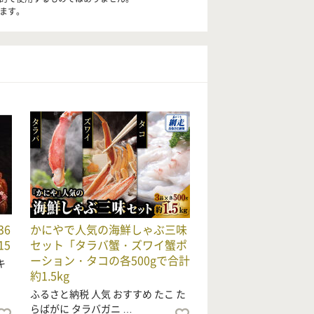
します。
6
かにやで人気の海鮮しゃぶ三味
15
セット「タラバ蟹・ズワイ蟹ポ
ーション・タコの各500gで合計
キ
約1.5kg
ふるさと納税 人気 おすすめ たこ た
らばがに タラバガニ …