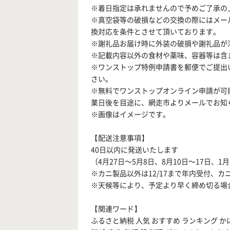
※着日指定は承れませんので予めご了承の
※真空袋等の破損などの交換の際にはメー
換対応を条件とさせて頂いております。
※謝礼品お届け時に外装の破損や謝礼品が
※記載内容以外の食材や薬味、容器等は含
※ワンストップ特例申請書を郵便でご提出
さい。
※無料でワンストップオンライン申請が可
業日後を目途に、網走市よりメールでお知
※画像はイメージです。
【配送注意事項】
40日以内に発送いたします
（4月27日～5月8日、8月10日～17日、
※カニ製品以外は12/17まで年内受付、カ
※天候等により、予定より早く締め切る場
【関連ワード】
ふるさと納税 人気 おすすめ ランキング かに