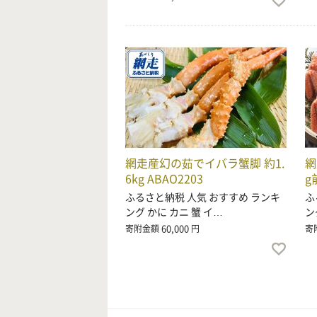
網走産幻の茹でイバラ蟹脚 約1.
網
6kg ABAO2203
g
ふるさと納税 人気 おすすめ ランキ
ふ
ング かに カニ 蟹 イ…
ン
60,000
寄附金額
円
寄