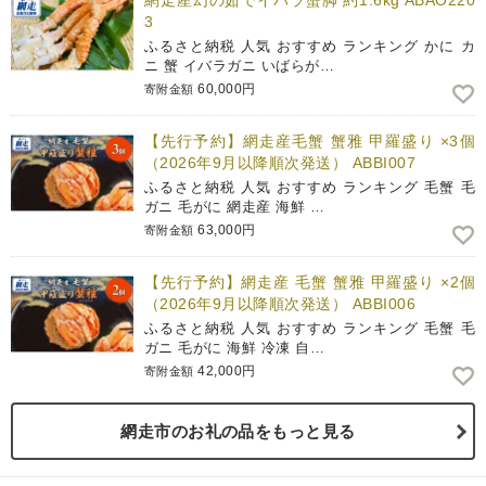
網走産幻の茹でイバラ蟹脚 約1.6kg ABAO220
3
ふるさと納税 人気 おすすめ ランキング かに カ
ニ 蟹 イバラガニ いばらが…
60,000円
寄附金額
【先行予約】網走産毛蟹 蟹雅 甲羅盛り ×3個
（2026年9月以降順次発送） ABBI007
ふるさと納税 人気 おすすめ ランキング 毛蟹 毛
ガニ 毛がに 網走産 海鮮 …
63,000円
寄附金額
【先行予約】網走産 毛蟹 蟹雅 甲羅盛り ×2個
（2026年9月以降順次発送） ABBI006
ふるさと納税 人気 おすすめ ランキング 毛蟹 毛
ガニ 毛がに 海鮮 冷凍 自…
42,000円
寄附金額
網走市のお礼の品をもっと見る