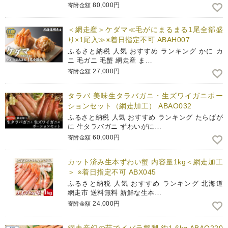
80,000円
寄附金額
＜網走産＞ケダマ≪毛がにまるまる1尾全部盛
り×1尾入≫※着日指定不可 ABAH007
ふるさと納税 人気 おすすめ ランキング かに カ
ニ 毛ガニ 毛蟹 網走産 ま…
27,000円
寄附金額
タラバ 美味生タラバガニ・生ズワイガニポー
ションセット（網走加工） ABAO032
ふるさと納税 人気 おすすめ ランキング たらばが
に 生タラバガニ ずわいがに…
60,000円
寄附金額
カット済み生本ずわい蟹 内容量1kg＜網走加工
＞ ※着日指定不可 ABX045
ふるさと納税 人気 おすすめ ランキング 北海道
網走市 送料無料 新鮮な生本…
24,000円
寄附金額