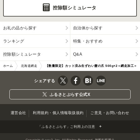
控除額シミュレータ
お礼の品から探す
自治体から探す
ランキング
特集・おすすめ
控除額シミュレータ
Q&A
ホーム
北海道網走
【数量限定】カット済み生ずわい蟹の爪 500g×2＜網走加工＞
市
ABX003
シェアする
ふるさとぷらす公式X
運営会社
利用規約・個人情報取扱規約
ご意見・お問い合わせ
「ふるさとぷらす」ご利用上の注意
Copyright © esu2, Inc. All Rights Reserved. 無断転載禁止