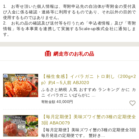
1. お寄せ頂いた個人情報は、寄附申込先の自治体が寄附金の受付及
び入金に係る確認・連絡等に利用するものであり、それ以外の目的で
使用するものではありません。
2. お礼の品の確認及び送付等を行うため「申込者情報」及び「寄附
情報」等を本事業を連携して実施するScale-up株式会社に通知しま
す。
網走市のお礼の品
【極生食感】イバラガニ トロ刺し《200g×2
p》約4～5人前 ABJ020
ふるさと納税 人気 おすすめ ランキング かに カ
ニ イバラガニ いばらがに …
40,000円
寄附金額
【毎月定期便】美味ズワイ蟹の3種の定期便全
3回 ABAO079
【毎月定期便】美味ズワイ蟹の3種の定期便全3回
毎月発送の定期便です。 蟹好き…