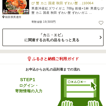
び 蟹 カニ 国産 秋田 ずわい蟹 …|10064
男鹿沖産紅ズワイガニ 700g 前後×1杯 男鹿なび
蟹 カニ 国産 秋田 ずわい蟹 ずわいガニ …
秋田県男鹿市
19,500円
寄附金額
「カニ・エビ」
に関連するお礼の品をもっと見る
ふるさと納税ご利用ガイド
お申込からお礼の品到着までの流れ
STEP1
ログイン・
寄附情報の入力