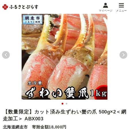
マイページ
メニュー
マイメニュー
マイページ
お気に入り
閲覧履歴
メニュー
お礼の品から探す
お礼の品をカテゴリや金額で絞り込み
自治体から探す
ランキング
【数量限定】カット済み生ずわい蟹の爪 500g×2＜網
走加工＞ ABX003
特集・おすすめ
北海道網走市
寄附金額18,000円