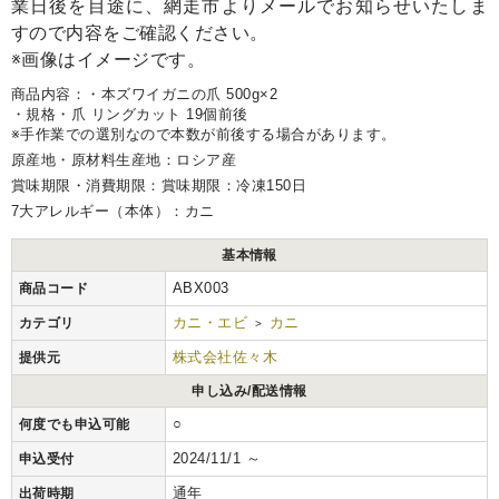
業日後を目途に、網走市よりメールでお知らせいたしま
すので内容をご確認ください。
※画像はイメージです。
商品内容：・本ズワイガニの爪 500g×2
・規格・爪 リングカット 19個前後
※手作業での選別なので本数が前後する場合があります。
原産地・原材料生産地：ロシア産
賞味期限・消費期限：賞味期限：冷凍150日
7大アレルギー（本体）：カニ
基本情報
ABX003
商品コード
カニ・エビ
カニ
カテゴリ
>
株式会社佐々木
提供元
申し込み/配送情報
○
何度でも申込可能
2024/11/1 ～
申込受付
通年
出荷時期