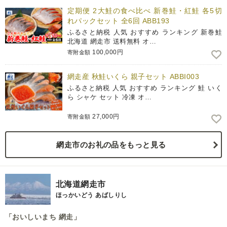
定期便 2大鮭の食べ比べ 新巻鮭・紅鮭 各5切
れパックセット 全6回 ABB193
ふるさと納税 人気 おすすめ ランキング 新巻鮭
北海道 網走市 送料無料 オ…
100,000円
寄附金額
網走産 秋鮭いくら 親子セット ABBI003
ふるさと納税 人気 おすすめ ランキング 鮭 いく
ら シャケ セット 冷凍 オ…
27,000円
寄附金額
網走市のお礼の品をもっと見る
北海道網走市
ほっかいどう あばしりし
「おいしいまち 網走」