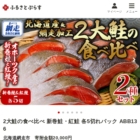
マイページ
メニュー
マイメニュー
マイページ
お気に入り
閲覧履歴
メニュー
お礼の品から探す
お礼の品をカテゴリや金額で絞り込み
自治体から探す
ランキング
2大鮭の食べ比べ 新巻鮭・紅鮭 各5切れパック ABB13
6
特集・おすすめ
北海道網走市
寄附金額20,000円