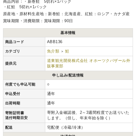
商品内容：・新巻鮭 5切れ×1パック
・紅鮭 5切れ×1パック
原産地・原材料生産地：新巻鮭：北海道産、紅鮭：ロシア・カナダ産
賞味期限・消費期限：賞味期限：90日
基本情報
ABB136
商品コード
魚介類
鮭
カテゴリ
>
道東観光開発株式会社 オホーツクバザール外
提供元
販事業部
申し込み/配送情報
○
何度でも申込可能
通年
申込受付
通年
出荷時期
寄附入金確認後、2～3週間程度でお送りいた
寄附証明書
送付時期目安
します。（但し、年末年始を除く）
宅配便（冷蔵/冷凍）
配送