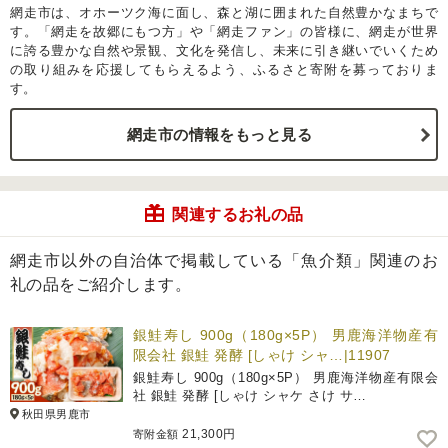
網走市は、オホーツク海に面し、森と湖に囲まれた自然豊かなまちで
す。「網走を故郷にもつ方」や「網走ファン」の皆様に、網走が世界
に誇る豊かな自然や景観、文化を発信し、未来に引き継いでいくため
の取り組みを応援してもらえるよう、ふるさと寄附を募っておりま
す。
網走市の情報をもっと見る
関連するお礼の品
網走市以外の自治体で掲載している「魚介類」関連のお
礼の品をご紹介します。
銀鮭寿し 900g（180g×5P） 男鹿海洋物産有
限会社 銀鮭 発酵 [しゃけ シャ…|11907
銀鮭寿し 900g（180g×5P） 男鹿海洋物産有限会
社 銀鮭 発酵 [しゃけ シャケ さけ サ…
秋田県男鹿市
21,300円
寄附金額