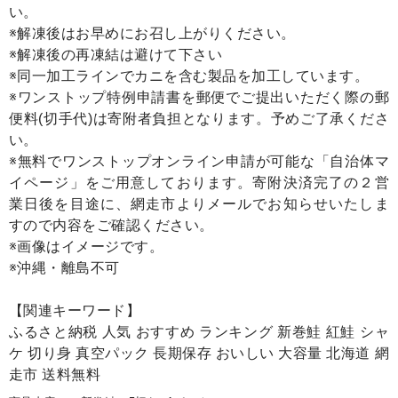
い。
※解凍後はお早めにお召し上がりください。
※解凍後の再凍結は避けて下さい
※同一加工ラインでカニを含む製品を加工しています。
※ワンストップ特例申請書を郵便でご提出いただく際の郵
便料(切手代)は寄附者負担となります。予めご了承くださ
い。
※無料でワンストップオンライン申請が可能な「自治体マ
イページ」をご用意しております。寄附決済完了の２営
業日後を目途に、網走市よりメールでお知らせいたしま
すので内容をご確認ください。
※画像はイメージです。
※沖縄・離島不可
【関連キーワード】
ふるさと納税 人気 おすすめ ランキング 新巻鮭 紅鮭 シャ
ケ 切り身 真空パック 長期保存 おいしい 大容量 北海道 網
走市 送料無料