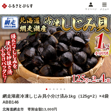
マイページ
メニュー
マイメニュー
マイページ
お気に入り
閲覧履歴
メニュー
お礼の品から探す
お礼の品をカテゴリや金額で絞り込み
自治体から探す
ランキング
網走湖産冷凍しじみ貝小分け済み1kg（125g×2）×4袋
ABB146
特集・おすすめ
北海道網走市
寄附金額13,000円