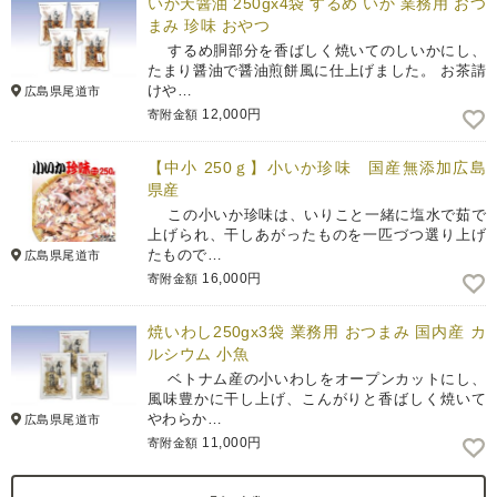
いか天醤油 250gx4袋 するめ いか 業務用 おつ
まみ 珍味 おやつ
するめ胴部分を香ばしく焼いてのしいかにし、
たまり醤油で醤油煎餅風に仕上げました。 お茶請
けや…
広島県尾道市
12,000円
寄附金額
【中小 250ｇ】小いか珍味 国産無添加広島
県産
この小いか珍味は、いりこと一緒に塩水で茹で
上げられ、干しあがったものを一匹づつ選り上げ
たもので…
広島県尾道市
16,000円
寄附金額
焼いわし250gx3袋 業務用 おつまみ 国内産 カ
ルシウム 小魚
ベトナム産の小いわしをオープンカットにし、
風味豊かに干し上げ、こんがりと香ばしく焼いて
やわらか…
広島県尾道市
11,000円
寄附金額