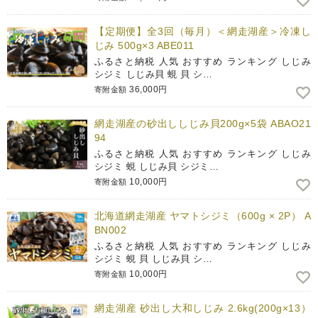
【定期便】全3回（毎月）＜網走湖産＞冷凍し
じみ 500g×3 ABE011
ふるさと納税 人気 おすすめ ランキング しじみ
シジミ しじみ貝 蜆 貝 シ…
36,000円
寄附金額
網走湖産の砂出ししじみ貝200g×5袋 ABAO21
94
ふるさと納税 人気 おすすめ ランキング しじみ
シジミ 蜆 しじみ貝 シジミ…
10,000円
寄附金額
北海道網走湖産 ヤマトシジミ（600g × 2P） A
BN002
ふるさと納税 人気 おすすめ ランキング しじみ
シジミ 蜆 貝 しじみ貝 シ…
10,000円
寄附金額
網走湖産 砂出し大和しじみ 2.6kg(200g×13）