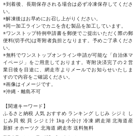
※到着後、長期保存される場合は必ず冷凍保存してくださ
い。
※解凍後はお早めにお召し上がりください。
※同一加工ラインでカニを含む製品を加工しています。
※ワンストップ特例申請書を郵便でご提出いただく際の郵
便料(切手代)は寄附者負担となります。予めご了承くださ
い。
※無料でワンストップオンライン申請が可能な「自治体マ
イページ」をご用意しております。寄附決済完了の２営
業日後を目途に、網走市よりメールでお知らせいたしま
すので内容をご確認ください。
※画像はイメージです。
※沖縄・離島不可
【関連キーワード】
ふるさと納税 人気 おすすめ ランキング しじみ シジミ し
じみ貝 蜆 貝 シジミ汁 1kg 小分け 冷凍 網走湖 北海道産
新鮮 オホーツク 北海道 網走市 送料無料