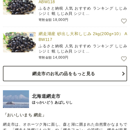
ABW118
ふるさと納税 人気 おすすめ ランキング しじみ
シジミ 蜆 しじみ貝 シジミ…
18,000円
寄附金額
網走湖産 砂出し大和しじみ 2kg(200g×10） A
BW117
ふるさと納税 人気 おすすめ ランキング しじみ
シジミ 蜆 しじみ貝 シジミ…
14,000円
寄附金額
網走市のお礼の品をもっと見る
北海道網走市
ほっかいどう あばしりし
「おいしいまち 網走」
網走市は、オホーツク海に面し、森と湖に囲まれた自然豊かなまちで
す。「網走を故郷にもつ方」や「網走ファン」の皆様に、網走が世界