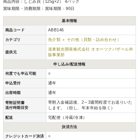
商品内容：しじみ貝（125g×2） 4パック
賞味期限・消費期限：賞味期限：90日
基本情報
ABB146
商品コード
魚介類
その他（貝類・詰め合わせ）
カテゴリ
>
道東観光開発株式会社 オホーツクバザール外
提供元
販事業部
申し込み/配送情報
○
何度でも申込可能
通年
申込受付
通年
出荷時期
寄附入金確認後、2～3週間程度でお送りいた
寄附証明書
送付時期目安
します。（但し、年末年始を除く）
宅配便（冷蔵/冷凍）
配送
決済方法
○
クレジットカード決済