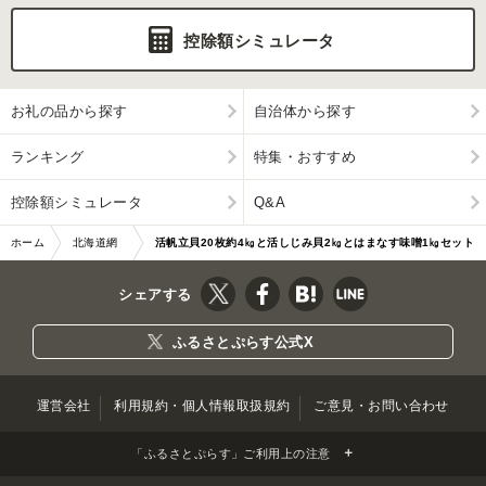
控除額シミュレータ
お礼の品から探す
自治体から探す
ランキング
特集・おすすめ
控除額シミュレータ
Q&A
ホーム
北海道網
活帆立貝20枚約4㎏と活しじみ貝2㎏とはまなす味噌1㎏セット
走市
ABAO131
シェアする
ふるさとぷらす公式X
運営会社
利用規約・個人情報取扱規約
ご意見・お問い合わせ
「ふるさとぷらす」ご利用上の注意