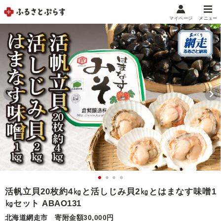
マイページ
メニュー
マイメニュー
マイページ
お気に入り
閲覧履歴
メニュー
お礼の品から探す
お礼の品をカテゴリや金額で絞り込み
自治体から探す
ランキング
活帆立貝20枚約4㎏と活しじみ貝2㎏とはまなす味噌1
㎏セット ABAO131
特集・おすすめ
北海道網走市
寄附金額30,000円