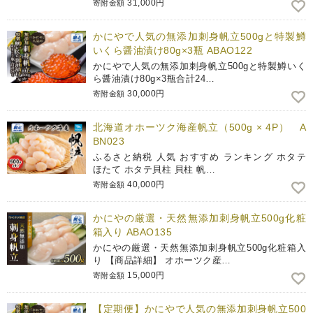
31,000円
寄附金額
かにやで人気の無添加刺身帆立500gと特製鱒
いくら醤油漬け80g×3瓶 ABAO122
かにやで人気の無添加刺身帆立500gと特製鱒いく
ら醤油漬け80g×3瓶合計24…
30,000円
寄附金額
北海道オホーツク海産帆立（500g × 4P） A
BN023
ふるさと納税 人気 おすすめ ランキング ホタテ
ほたて ホタテ貝柱 貝柱 帆…
40,000円
寄附金額
かにやの厳選・天然無添加刺身帆立500g化粧
箱入り ABAO135
かにやの厳選・天然無添加刺身帆立500g化粧箱入
り 【商品詳細】 オホーツク産…
15,000円
寄附金額
【定期便】かにやで人気の無添加刺身帆立500