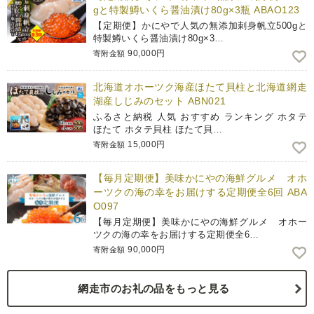
gと特製鱒いくら醤油漬け80g×3瓶 ABAO123
【定期便】かにやで人気の無添加刺身帆立500gと
特製鱒いくら醤油漬け80g×3…
90,000円
寄附金額
北海道オホーツク海産ほたて貝柱と北海道網走
湖産しじみのセット ABN021
ふるさと納税 人気 おすすめ ランキング ホタテ
ほたて ホタテ貝柱 ほたて貝…
15,000円
寄附金額
【毎月定期便】美味かにやの海鮮グルメ オホ
ーツクの海の幸をお届けする定期便全6回 ABA
O097
【毎月定期便】美味かにやの海鮮グルメ オホー
ツクの海の幸をお届けする定期便全6…
90,000円
寄附金額
網走市のお礼の品をもっと見る