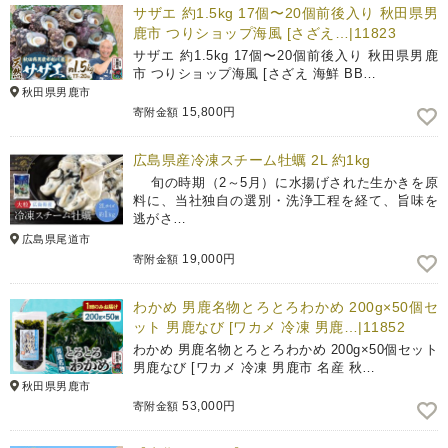
サザエ 約1.5kg 17個〜20個前後入り 秋田県男
鹿市 つりショップ海風 [さざえ…|11823
サザエ 約1.5kg 17個〜20個前後入り 秋田県男鹿
市 つりショップ海風 [さざえ 海鮮 BB…
秋田県男鹿市
15,800円
寄附金額
広島県産冷凍スチーム牡蠣 2L 約1kg
旬の時期（2～5月）に水揚げされた生かきを原
料に、当社独自の選別・洗浄工程を経て、旨味を
逃がさ…
広島県尾道市
19,000円
寄附金額
わかめ 男鹿名物とろとろわかめ 200g×50個セ
ット 男鹿なび [ワカメ 冷凍 男鹿…|11852
わかめ 男鹿名物とろとろわかめ 200g×50個セット
男鹿なび [ワカメ 冷凍 男鹿市 名産 秋…
秋田県男鹿市
53,000円
寄附金額