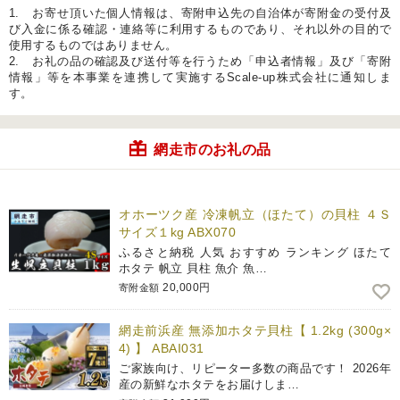
1. お寄せ頂いた個人情報は、寄附申込先の自治体が寄附金の受付及
び入金に係る確認・連絡等に利用するものであり、それ以外の目的で
使用するものではありません。
2. お礼の品の確認及び送付等を行うため「申込者情報」及び「寄附
情報」等を本事業を連携して実施するScale-up株式会社に通知しま
す。
網走市のお礼の品
オホーツク産 冷凍帆立（ほたて）の貝柱 ４Ｓ
サイズ１kg ABX070
ふるさと納税 人気 おすすめ ランキング ほたて
ホタテ 帆立 貝柱 魚介 魚…
20,000円
寄附金額
網走前浜産 無添加ホタテ貝柱【 1.2kg (300g×
4) 】 ABAI031
ご家族向け、リピーター多数の商品です！ 2026年
産の新鮮なホタテをお届けしま…