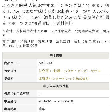
ふるさと納税 人気 おすすめ ランキング ほたて ホタテ 帆
立 しじみ はまなす味噌 味噌 お刺身 バター焼き カルパッ
チョ 味噌汁 しじみ汁 酒蒸し炊き込みご飯 長期保存可 限
定 オホーツク 北海道 網走市 送料無料
原産地・原材料生産地：オホーツク海網走産、北海道網走湖産、網走
産
賞味期限・消費期限：賞味期限 活帆立貝・活しじみ貝:出荷日＋5
日、はまなす味噌:90日
基本情報
ABAO131
商品コード
魚介類
牡蠣・ホタテ・アワビ・サザエ
カテゴリ
>
北海道センタービレッジ株式会社
提供元
申し込み/配送情報
○
何度でも申込可能
2026/3/1 ～ 2026/9/30
申込受付
通年
出荷時期