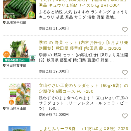
秀品 キュウリ１箱Мサイズ５kg BRTO004
ふるさと納税 人気 おすすめ ランキング きゅうり
キュウリ 胡瓜 秀品 サラダ 漬物 野菜 産地…
北海道平取町
11,500円
寄附金額
季節 の 野菜 セット (内容お任せ)【8月より発
送開始】秋田県 藤里町 [秋田県 藤…|10102
季節 の 野菜 セット (内容お任せ)【8月より発送開
始】秋田県 藤里町 [秋田県 藤里町 野菜 …
秋田県藤里町
19,000円
寄附金額
立山やさい工房のサラダセット（60g×6袋）の
定期便年6回コース F6T-250
洗わずそのまま食べられます！ 立山やさい工房の
サラダセット（リーフレタス・ルッコラ・ビー
ツ）（60…
富山県立山町
72,000円
寄附金額
しまなみリーフ8袋 （1袋140ｇＸ8袋）2026