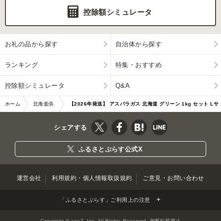
控除額シミュレータ
お礼の品から探す
自治体から探す
ランキング
特集・おすすめ
控除額シミュレータ
Q&A
ホーム
北海道倶
【2026年発送】 アスパラガス 北海道 グリーン 1kg セット Lサ
知安町
イズ 春 限定 旬 朝採り
シェアする
ふるさとぷらす公式X
運営会社
利用規約・個人情報取扱規約
ご意見・お問い合わせ
「ふるさとぷらす」ご利用上の注意
Copyright © esu2, Inc. All Rights Reserved. 無断転載禁止