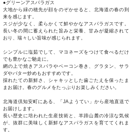
●グリーンアスパラガス
大地から緑の穂先が顔をのぞかせると、北海道の春の到
来を感じます。
スジが少なく、柔らかくて鮮やかなアスパラガスです。
長い冬の間に蓄えられた旨みと栄養、甘みが凝縮されて
おり、瑞々しい旨味が感じられます。
シンプルに塩茹でして、マヨネーズをつけて食べるだけ
でも豊かなご馳走に。
網の上で焼きアスパラやベーコン巻き、グラタン、サラ
ダやバター炒めもおすすめです。
採れたての新鮮さ、シャキッとした歯ごたえを保ったま
まお届け。春のグルメをたっぷりお楽しみください。
北海道倶知安町にある、「JAようてい」から産地直送で
お届けします。
長い歴史に培われた生産技術と、羊蹄山麓の冷涼な気候
が、抜群に美味しく新鮮なアスパラガスを育ててくれま
す。