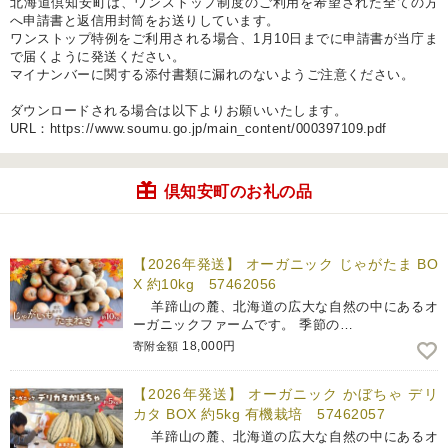
北海道倶知安町は、ワンストップ制度のご利用を希望された全ての方
へ申請書と返信用封筒をお送りしています。
ワンストップ特例をご利用される場合、1月10日までに申請書が当庁ま
で届くように発送ください。
マイナンバーに関する添付書類に漏れのないようご注意ください。
ダウンロードされる場合は以下よりお願いいたします。
URL：https://www.soumu.go.jp/main_content/000397109.pdf
倶知安町のお礼の品
【2026年発送】 オーガニック じゃがたま BO
X 約10kg 57462056
羊蹄山の麓、北海道の広大な自然の中にあるオ
ーガニックファームです。 季節の…
18,000円
寄附金額
【2026年発送】 オーガニック かぼちゃ デリ
カタ BOX 約5kg 有機栽培 57462057
羊蹄山の麓、北海道の広大な自然の中にあるオ