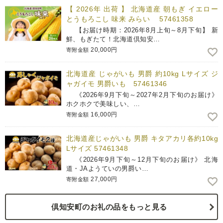
【 2026年 出荷 】 北海道産 朝もぎ イエロー
とうもろこし 味来 みらい 57461358
【お届け時期：2026年8月上旬～8月下旬】 新
鮮、もぎたて！北海道倶知安…
20,000円
寄附金額
北海道産 じゃがいも 男爵 約10kg Lサイズ ジ
ャガイモ 男爵いも 57461346
《2026年9月下旬～2027年2月下旬のお届け》
ホクホクで美味しい、…
16,000円
寄附金額
北海道産じゃがいも 男爵 キタアカリ各約10kg
Lサイズ 57461348
《2026年9月下旬～12月下旬のお届け》 北海
道・JAようていの男爵い…
27,000円
寄附金額
倶知安町のお礼の品をもっと見る