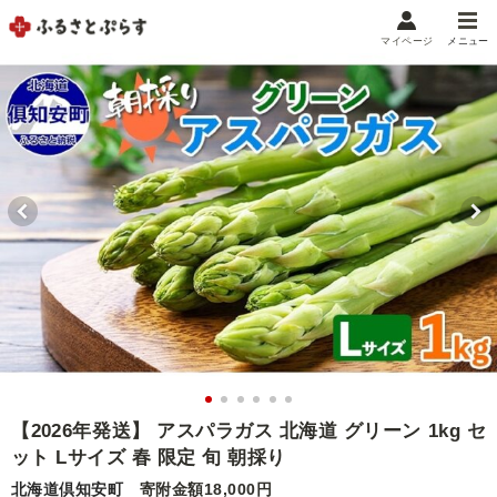
マイページ
メニュー
マイメニュー
マイページ
お気に入り
閲覧履歴
メニュー
お礼の品から探す
お礼の品をカテゴリや金額で絞り込み
自治体から探す
ランキング
【2026年発送】 アスパラガス 北海道 グリーン 1kg セ
ット Lサイズ 春 限定 旬 朝採り
特集・おすすめ
北海道倶知安町
寄附金額18,000円