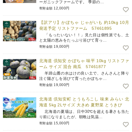
ーガニックファームです。 季節の…
12,000円
寄附金額
【訳アリ】かぼちゃ じゃがいも 約10kg 10月
発送予定 リストファーム 57461895
「もったいない！！」見た目は個性派でも、土
と太陽の恵みをたっぷり浴びて育っ…
19,000円
寄附金額
北海道 倶知安 かぼちゃ 味平 10kg リストファ
ーム サイズ 混合 南瓜 57461877
羊蹄山麓の水はけの良い土で、さんさんと降り
注ぐ陽ざしを浴びて育ったかぼちゃ…
19,000円
寄附金額
北海道 倶知安町 とうもろこし 味来 みらい 北
海道 5kg 2Lサイズ 大きめ 夏野菜 とうきび
北海道の夏場は、日中30℃を超える暑さも当た
り前になりましたが、朝晩は気温…
15,000円
寄附金額