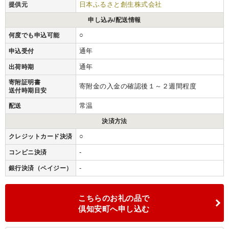
日本ふるさと創生株式会社
提供元
申し込み/配送情報
○
何度でも申込可能
通年
申込受付
通年
出荷時期
寄附証明書
寄附金の入金の確認後１～２週間程度
送付時期目安
常温
配送
決済方法
○
クレジットカード決済
-
コンビニ決済
-
銀行決済（ペイジー）
こちらのお礼の品で
倶知安町へ申し込む