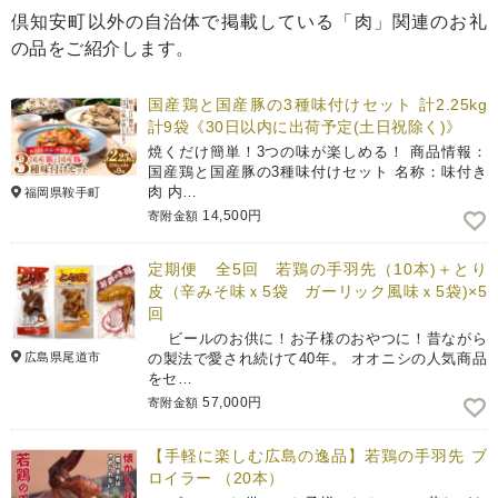
倶知安町以外の自治体で掲載している「肉」関連のお礼
の品をご紹介します。
国産鶏と国産豚の3種味付けセット 計2.25kg
計9袋《30日以内に出荷予定(土日祝除く)》
焼くだけ簡単！3つの味が楽しめる！ 商品情報：
国産鶏と国産豚の3種味付けセット 名称：味付き
肉 内…
福岡県鞍手町
14,500円
寄附金額
定期便 全5回 若鶏の手羽先（10本)＋とり
皮（辛みそ味ｘ5袋 ガーリック風味ｘ5袋)×5
回
ビールのお供に！お子様のおやつに！昔ながら
広島県尾道市
の製法で愛され続けて40年。 オオニシの人気商品
をセ…
57,000円
寄附金額
【手軽に楽しむ広島の逸品】若鶏の手羽先 ブ
ロイラー （20本）