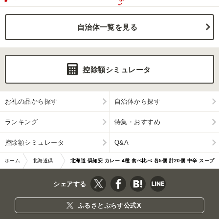
自治体一覧を見る
控除額シミュレータ
お礼の品から探す
自治体から探す
ランキング
特集・おすすめ
控除額シミュレータ
Q&A
ホーム
北海道倶
北海道 倶知安 カレー 4種 食べ比べ 各5個 計20個 中辛 スープ
知安町
カレー 5746-1104
シェアする
ふるさとぷらす公式X