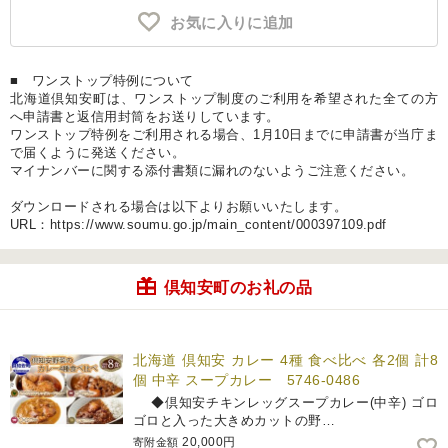
お気に入りに追加
■ ワンストップ特例について
北海道倶知安町は、ワンストップ制度のご利用を希望された全ての方
へ申請書と返信用封筒をお送りしています。
ワンストップ特例をご利用される場合、1月10日までに申請書が当庁ま
で届くように発送ください。
マイナンバーに関する添付書類に漏れのないようご注意ください。
ダウンロードされる場合は以下よりお願いいたします。
URL：https://www.soumu.go.jp/main_content/000397109.pdf
倶知安町のお礼の品
北海道 倶知安 カレー 4種 食べ比べ 各2個 計8
個 中辛 スープカレー 5746-0486
◆倶知安チキンレッグスープカレー(中辛) ゴロ
ゴロと入った大きめカットの野…
20,000円
寄附金額