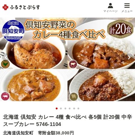
マイページ
メニュー
マイメニュー
マイページ
お気に入り
閲覧履歴
メニュー
お礼の品から探す
お礼の品をカテゴリや金額で絞り込み
自治体から探す
ランキング
北海道 倶知安 カレー 4種 食べ比べ 各5個 計20個 中辛
スープカレー 5746-1104
特集・おすすめ
北海道倶知安町
寄附金額38,000円