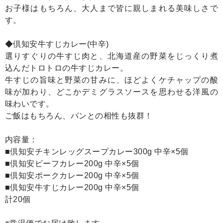
お子様はもちろん、大人まで皆に親しまれる美味しさで
す。
◆倶知安牛すじカレー(中辛)
選りすぐりの牛すじ肉と、北海道産の野菜をじっくり煮
込んだトロトロの牛すじカレー。
牛すじの旨味と野菜の甘みに、ほどよくケチャップの酸
味が加わり、どこかデミグラスソースを思わせる洋風の
味わいです。
ご飯はもちろん、パンとの相性も抜群！
内容量：
■倶知安チキンレッグスープカレー300g 中辛×5個
■倶知安ビーフカレー200g 中辛×5個
■倶知安ポークカレー200g 中辛×5個
■倶知安牛すじカレー200g 中辛×5個
計20個