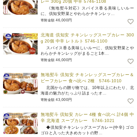
レー 300g 20個 中辛 5746-1108
《無地熨斗対応》スパイス香る美味しいルー
に、倶知安野菜とやわらかチキンレッ…
46,000円
寄附金額
北海道 倶知安 チキンレッグスープカレー 300
g 20個 中辛 レトルト 5746-1100
スパイス香る美味しいルーに、倶知安野菜とや
わらかチキンレッグがまるごと1本…
46,000円
寄附金額
無地熨斗 倶知安 チキンレッグスープカレー＆
ビーフカレー 食べ比べ 2種 5746-1010
北国からの贈り物では、10年以上にわたり、北
海道の魅力がたっぷり詰まったオ…
43,000円
寄附金額
無地熨斗 倶知安 カレー 4種 食べ比べ 計4個 中
辛 北海道 スープカレー 5746-1021
◆倶知安チキンレッグスープカレー(中辛) ゴロ
ゴロと入った大きめカットの野…