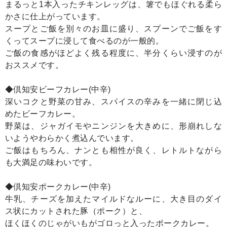
まるっと1本入ったチキンレッグは、箸でもほぐれる柔ら
かさに仕上がっています。
スープとご飯を別々のお皿に盛り、スプーンでご飯をす
くってスープに浸して食べるのが一般的。
ご飯の食感がほどよく残る程度に、半分くらい浸すのが
おススメです。
◆倶知安ビーフカレー(中辛)
深いコクと野菜の甘み、スパイスの辛みを一緒に閉じ込
めたビーフカレー。
野菜は、ジャガイモやニンジンを大きめに、形崩れしな
いようやわらかく煮込んでいます。
ご飯はもちろん、ナンとも相性が良く、レトルトながら
も大満足の味わいです。
◆倶知安ポークカレー(中辛)
牛乳、チーズを加えたマイルドなルーに、大き目のダイ
ス状にカットされた豚（ポーク）と、
ほくほくのじゃがいもがゴロっと入ったポークカレー。