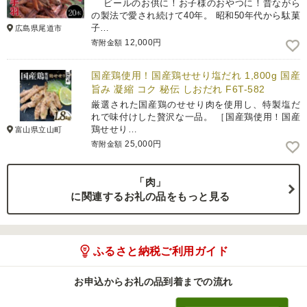
ビールのお供に！お子様のおやつに！昔ながら
の製法で愛され続けて40年。 昭和50年代から駄菓
子…
広島県尾道市
12,000円
寄附金額
国産鶏使用！国産鶏せせり塩だれ 1,800g 国産
旨み 凝縮 コク 秘伝 しおだれ F6T-582
厳選された国産鶏のせせり肉を使用し、特製塩だ
れで味付けした贅沢な一品。 ［国産鶏使用！国産
鶏せせり…
富山県立山町
25,000円
寄附金額
「肉」
に関連するお礼の品をもっと見る
ふるさと納税ご利用ガイド
お申込からお礼の品到着までの流れ