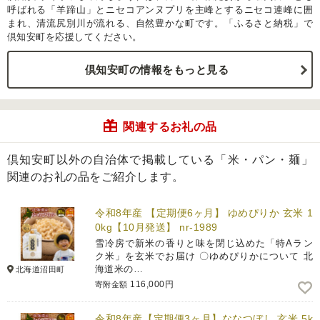
呼ばれる「羊蹄山」とニセコアンヌプリを主峰とするニセコ連峰に囲
まれ、清流尻別川が流れる、自然豊かな町です。「ふるさと納税」で
倶知安町を応援してください。
倶知安町の情報をもっと見る
関連するお礼の品
倶知安町以外の自治体で掲載している「米・パン・麺」
関連のお礼の品をご紹介します。
令和8年産 【定期便6ヶ月】 ゆめぴりか 玄米 1
0kg【10月発送】 nr-1989
雪冷房で新米の香りと味を閉じ込めた「特Aラン
ク米」を玄米でお届け 〇ゆめぴりかについて 北
海道米の…
北海道沼田町
116,000円
寄附金額
令和8年産【定期便3ヶ月】ななつぼし 玄米 5k