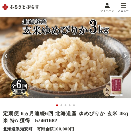
マイページ
メニュー
マイメニュー
マイページ
お気に入り
閲覧履歴
メニュー
お礼の品から探す
お礼の品をカテゴリや金額で絞り込み
自治体から探す
ランキング
定期便 6ヵ月連続6回 北海道産 ゆめぴりか 玄米 3kg
米 特A 獲得 57461682
特集・おすすめ
北海道倶知安町
寄附金額100,000円