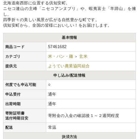
北海道南西部に位置する倶知安町。
ニセコ連山の主峰「ニセコアンヌプリ」や、蝦夷富士「羊蹄山」を擁
し、
四季折々の美しい風景が広がる自然豊かな町です。
倶知安町から、全国の皆様においしい！をお届けします。
基本情報
57461682
商品コード
米・パン・麺
玄米
カテゴリ
>
ようてい農業協同組合
提供元
申し込み/配送情報
○
何度でも申込可能
通年
申込受付
通年
出荷時期
寄附証明書
寄附金の入金の確認後１～２週間程度
送付時期目安
常温
配送
決済方法