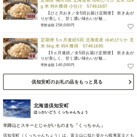
定期便 隔月5回 北海道産 ゆめぴりか 玄米 12k
g 米 特A 獲得 小分け 57461687
【ひと月おき／全5回お届け定期便】 炊きあが
りが美しく、甘く濃い味わいが魅…
258,000円
寄附金額
定期便 5ヵ月連続5回 北海道産 ゆめぴりか 玄
米 6kg 米 特A 獲得 57461685
【5ヵ月連続／全5回お届け定期便】 炊きあが
りが美しく、甘く濃い味わいが魅…
140,000円
寄附金額
倶知安町のお礼の品をもっと見る
北海道倶知安町
ほっかいどう くっちゃんちょう
羊蹄山とスキーとじゃがいものまち「くっちゃん」
倶知安町（くっちゃんちょう）は、富士山に似た姿から蝦夷富士とも