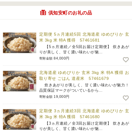
倶知安町のお礼の品
定期便 5ヵ月連続5回 北海道産 ゆめぴりか 玄
米 3kg 米 特A 獲得 57461681
【5ヵ月連続／全5回お届け定期便】 炊きあが
りが美しく、甘く濃い味わいが魅…
84,000円
寄附金額
北海道産 ゆめぴりか 玄米 3kg 米 特A 獲得 お
取り寄せ ごはん 道産米 57461679
炊きあがりが美しく、甘く濃い味わいが魅力！
品質保証マークがついているから…
19,000円
寄附金額
定期便 3ヵ月連続3回 北海道産 ゆめぴりか 玄
米 3kg 米 特A 獲得 57461680
【3ヵ月連続／全3回お届け定期便】 炊きあが
りが美しく、甘く濃い味わいが魅…