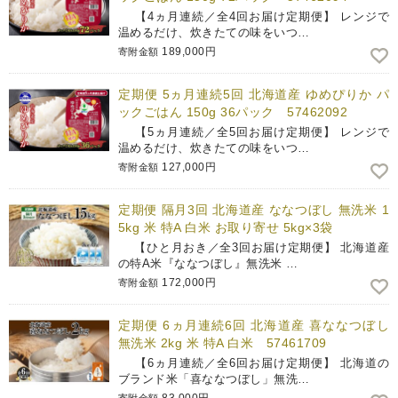
【4ヵ月連続／全4回お届け定期便】 レンジで
温めるだけ、炊きたての味をいつ…
189,000円
寄附金額
定期便 5ヵ月連続5回 北海道産 ゆめぴりか パ
ックごはん 150g 36パック 57462092
【5ヵ月連続／全5回お届け定期便】 レンジで
温めるだけ、炊きたての味をいつ…
127,000円
寄附金額
定期便 隔月3回 北海道産 ななつぼし 無洗米 1
5kg 米 特A 白米 お取り寄せ 5kg×3袋
【ひと月おき／全3回お届け定期便】 北海道産
の特A米『ななつぼし』無洗米 …
172,000円
寄附金額
定期便 6ヵ月連続6回 北海道産 喜ななつぼし
無洗米 2kg 米 特A 白米 57461709
【6ヵ月連続／全6回お届け定期便】 北海道の
ブランド米「喜ななつぼし」無洗…