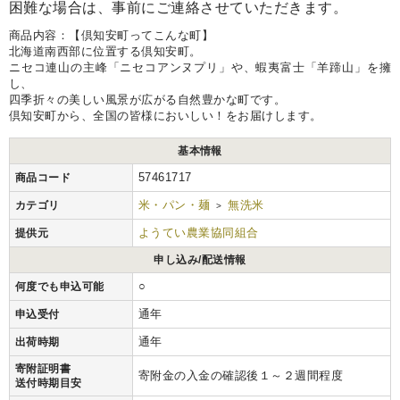
困難な場合は、事前にご連絡させていただきます。
商品内容：【倶知安町ってこんな町】
北海道南西部に位置する倶知安町。
ニセコ連山の主峰「ニセコアンヌプリ」や、蝦夷富士「羊蹄山」を擁
し、
四季折々の美しい風景が広がる自然豊かな町です。
倶知安町から、全国の皆様においしい！をお届けします。
基本情報
57461717
商品コード
米・パン・麺
無洗米
カテゴリ
>
ようてい農業協同組合
提供元
申し込み/配送情報
○
何度でも申込可能
通年
申込受付
通年
出荷時期
寄附証明書
寄附金の入金の確認後１～２週間程度
送付時期目安