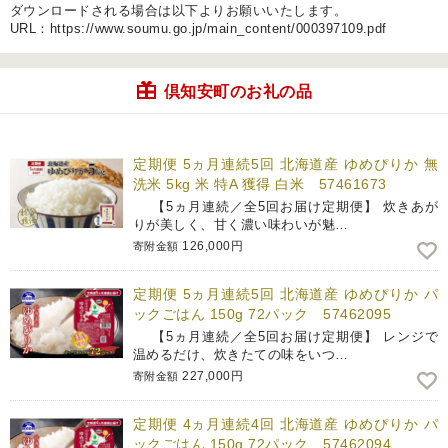
ダウンロードされる場合は以下よりお願いいたします。
URL：https://www.soumu.go.jp/main_content/000397109.pdf
倶知安町のお礼の品
定期便 5ヵ月連続5回 北海道産 ゆめぴりか 無
洗米 5kg 米 特A 獲得 白米 57461673
【5ヵ月連続／全5回お届け定期便】 炊きあが
りが美しく、甘く濃い味わいが魅…
126,000円
寄附金額
定期便 5ヵ月連続5回 北海道産 ゆめぴりか パ
ックごはん 150g 72パック 57462095
【5ヵ月連続／全5回お届け定期便】 レンジで
温めるだけ、炊きたての味をいつ…
227,000円
寄附金額
定期便 4ヵ月連続4回 北海道産 ゆめぴりか パ
ックごはん 150g 72パック 57462094