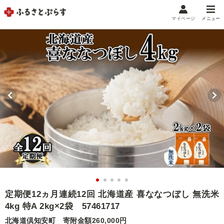
マイページ
メニュー
マイメニュー
マイページ
お気に入り
閲覧履歴
メニュー
お礼の品から探す
お礼の品をカテゴリや金額で絞り込み
自治体から探す
ランキング
定期便12ヵ月連続12回 北海道産 喜ななつぼし 無洗米
4kg 特A 2kg×2袋 57461717
特集・おすすめ
北海道倶知安町
寄附金額260,000円