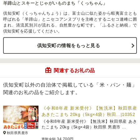
羊蹄山とスキーとじゃがいものまち「くっちゃん」
倶知安町（くっちゃんちょう）は、富士山に似た姿から蝦夷富士とも
呼ばれる「羊蹄山」とニセコアンヌプリを主峰とするニセコ連峰に囲
まれ、清流尻別川が流れる、自然豊かな町です。「ふるさと納税」で
倶知安町を応援してください。
倶知安町の情報をもっと見る
関連するお礼の品
倶知安町以外の自治体で掲載している「米・パン・麺」
関連のお礼の品をご紹介します。
《令和8年産 新米受付》【無洗米】秋田県産
あきたこまち 20kg（5kg×4袋）秋田…|10352
《令和8年産 新米受付》【無洗米】秋田県産 あき
たこまち 20kg（5kg×4袋）秋田県 男鹿市 …
秋田県男鹿市
34,700円
寄附金額