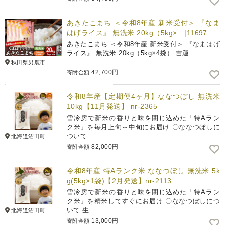
あきたこまち ＜令和8年産 新米受付＞ 『なま
はげライス』 無洗米 20kg（5kg×…|11697
あきたこまち ＜令和8年産 新米受付＞ 『なまはげ
ライス』 無洗米 20kg（5kg×4袋） 吉運…
秋田県男鹿市
42,700円
寄附金額
令和8年産【定期便4ヶ月】ななつぼし 無洗米
10kg【11月発送】 nr-2365
雪冷房で新米の香りと味を閉じ込めた「特Aラン
ク米」を毎月上旬～中旬にお届け 〇ななつぼしに
ついて …
北海道沼田町
82,000円
寄附金額
令和8年産 特Aランク米 ななつぼし 無洗米 5k
g(5kg×1袋)【2月発送】nr-2113
雪冷房で新米の香りと味を閉じ込めた「特Aラン
ク米」を精米してすぐにお届け 〇ななつぼしにつ
いて 生…
北海道沼田町
13,000円
寄附金額