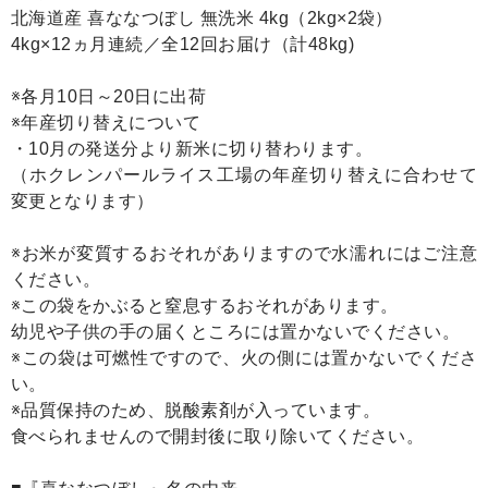
北海道産 喜ななつぼし 無洗米 4kg（2kg×2袋）
4kg×12ヵ月連続／全12回お届け（計48kg)
※各月10日～20日に出荷
※年産切り替えについて
・10月の発送分より新米に切り替わります。
（ホクレンパールライス工場の年産切り替えに合わせて
変更となります）
※お米が変質するおそれがありますので水濡れにはご注意
ください。
※この袋をかぶると窒息するおそれがあります。
幼児や子供の手の届くところには置かないでください。
※この袋は可燃性ですので、火の側には置かないでくださ
い。
※品質保持のため、脱酸素剤が入っています。
食べられませんので開封後に取り除いてください。