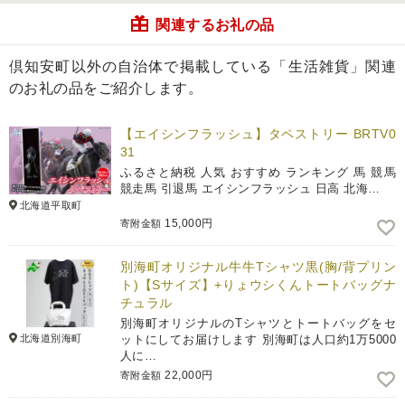
関連するお礼の品
倶知安町以外の自治体で掲載している「生活雑貨」関連
のお礼の品をご紹介します。
【エイシンフラッシュ】タペストリー BRTV0
31
ふるさと納税 人気 おすすめ ランキング 馬 競馬
競走馬 引退馬 エイシンフラッシュ 日高 北海…
北海道平取町
15,000円
寄附金額
別海町オリジナル牛牛Tシャツ黒(胸/背プリン
ト)【Sサイズ】+りょウシくんトートバッグナ
チュラル
別海町オリジナルのTシャツとトートバッグをセ
北海道別海町
ットにしてお届けします 別海町は人口約1万5000
人に…
22,000円
寄附金額