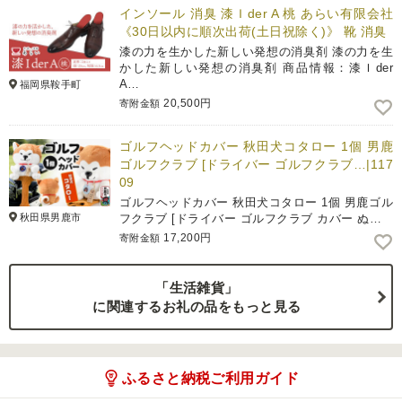
インソール 消臭 漆Ｉder A 桃 あらい有限会社
《30日以内に順次出荷(土日祝除く)》 靴 消臭
漆の力を生かした新しい発想の消臭剤 漆の力を生
かした新しい発想の消臭剤 商品情報：漆Ｉder
A…
福岡県鞍手町
20,500円
寄附金額
ゴルフヘッドカバー 秋田犬コタロー 1個 男鹿
ゴルフクラブ [ドライバー ゴルフクラブ…|117
09
ゴルフヘッドカバー 秋田犬コタロー 1個 男鹿ゴル
秋田県男鹿市
フクラブ [ドライバー ゴルフクラブ カバー ぬ…
17,200円
寄附金額
「生活雑貨」
に関連するお礼の品をもっと見る
ふるさと納税ご利用ガイド