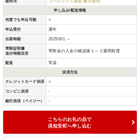
コアレックス道栄 株式会社
提供元
申し込み/配送情報
○
何度でも申込可能
通年
申込受付
2025/9/1 ～
出荷時期
寄附証明書
寄附金の入金の確認後１～２週間程度
送付時期目安
常温
配送
決済方法
○
クレジットカード決済
-
コンビニ決済
-
銀行決済（ペイジー）
こちらのお礼の品で
倶知安町へ申し込む