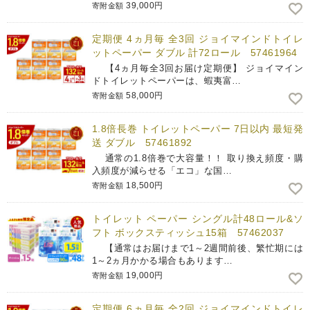
39,000円
寄附金額
定期便 4ヵ月毎 全3回 ジョイマインドトイレ
ットペーパー ダブル 計72ロール 57461964
【4ヵ月毎全3回お届け定期便】 ジョイマイン
ドトイレットペーパーは、蝦夷富…
58,000円
寄附金額
1.8倍長巻 トイレットペーパー 7日以内 最短発
送 ダブル 57461892
通常の1.8倍巻で大容量！！ 取り換え頻度・購
入頻度が減らせる「エコ」な国…
18,500円
寄附金額
トイレット ペーパー シングル計48ロール&ソ
フト ボックスティッシュ15箱 57462037
【通常はお届けまで1～2週間前後、繁忙期には
1～2ヵ月かかる場合もあります…
19,000円
寄附金額
定期便 6ヵ月毎 全2回 ジョイマインドトイレ