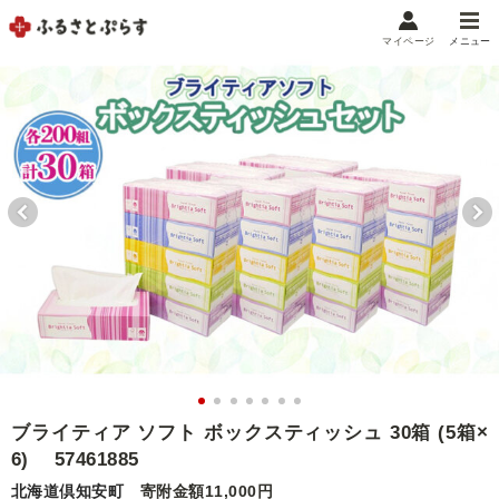
マイページ
メニュー
マイメニュー
マイページ
お気に入り
閲覧履歴
メニュー
お礼の品から探す
お礼の品をカテゴリや金額で絞り込み
自治体から探す
ランキング
ブライティア ソフト ボックスティッシュ 30箱 (5箱×
6) 57461885
特集・おすすめ
北海道倶知安町
寄附金額11,000円