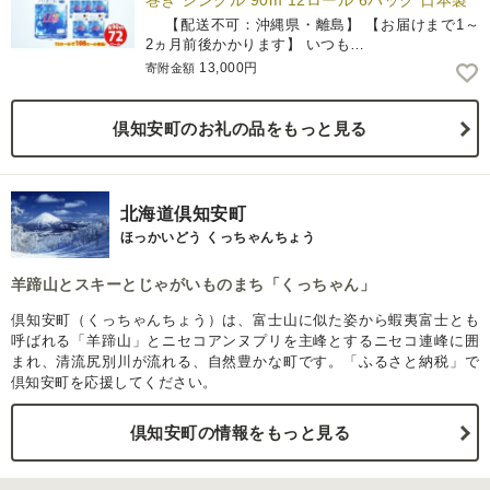
巻き シングル 90m 12ロール 6パック 日本製
【配送不可：沖縄県・離島】 【お届けまで1～
2ヵ月前後かかります】 いつも…
13,000円
寄附金額
倶知安町のお礼の品をもっと見る
北海道倶知安町
ほっかいどう くっちゃんちょう
羊蹄山とスキーとじゃがいものまち「くっちゃん」
倶知安町（くっちゃんちょう）は、富士山に似た姿から蝦夷富士とも
呼ばれる「羊蹄山」とニセコアンヌプリを主峰とするニセコ連峰に囲
まれ、清流尻別川が流れる、自然豊かな町です。「ふるさと納税」で
倶知安町を応援してください。
倶知安町の情報をもっと見る