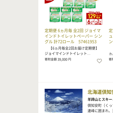
定期便 6ヵ月毎 全2回 ジョイマ
定
インドトイレットペーパー シン
ュ
グル 計72ロール 57461953
ン
【6ヵ月毎全2回お届け定期便】
【
ジョイマインドトイレット…
ヵ
39,000
寄附金額
円
寄
北海道倶知
羊蹄山とスキー
倶知安町（くっ
連峰に囲まれ、