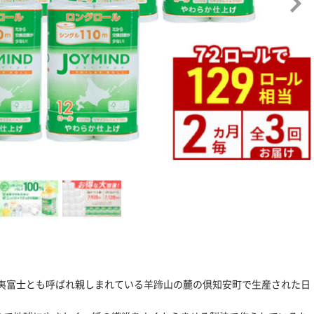
夷富士とも呼ばれ親しまれている羊蹄山の麓の倶知安町で生産された日