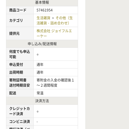
基本情報
商品コード
57461954
生活雑貨
その他（生
>
カテゴリ
活雑貨・詰め合わせ）
株式会社 ジョイフルエ
提供元
ーケー
申し込み/配送情報
何度でも申込
○
可能
申込受付
通年
出荷時期
通年
寄附証明書
寄附金の入金の確認後１
送付時期目安
～２週間程度
配送
常温
決済方法
クレジットカ
○
ード決済
コンビニ決済
-