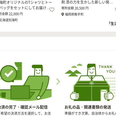
剤 漆の力を生かした新しい発…
海町オリジナルのTシャツとトー
バッグをセットにしてお届け…
20,500
寄附金額
円
22,000
附金額
円
福岡県鞍手町
北海道別海町
「生
決済の完了・確認メール配信
お礼の品・関連書類の発送
ご希望の決済方法を選択して、お支
準備ができ次第、自治体からお礼