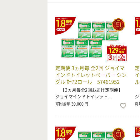
定期便 3ヵ月毎 全2回 ジョイマ
定
インドトイレットペーパー シン
イ
グル 計72ロール 57461952
ル
【3ヵ月毎全2回お届け定期便】
【
ジョイマインドトイレット…
ジ
39,000
寄附金額
円
寄