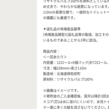
リサイクルパルプ100％を原料としてい
め丈夫で、やわらかな紙質になっています
110mの長巻仕様で、一般的なトイレッ
の備蓄にも最適です。
▼返礼品の地場産品基準
[地場産品類型3]返礼品等の製造、加工そ
いるものであることから3号に該当。
商品内容：
＜一回あたり＞
内容量：12ロール×6個パック(計72ロール、
寸法：幅108mm×長さ110m
製造地：北海道倶知安町
原材料：リサイクルパルプ100％
※画像はイメージです。
※寄附金のご入金確認後、翌月以降計3回
※コア(芯)は水に溶けにくいので、水洗ト
※一度に多くの紙を流さないでください。