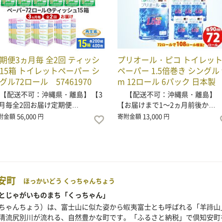
期便3ヵ月毎 全2回 ティッシ
プリオール・ピコ トイレッ
15箱 トイレットペーパー シ
ペーパー 1.5倍巻き シングル 
グル72ロール 57461970
m 12ロール 6パック 日本製
配送不可：沖縄県・離島】 【3
【配送不可：沖縄県・離島】
月毎全2回お届け定期便…
【お届けまで1～2ヵ月前後か…
56,000
13,000
附金額
円
寄附金額
円
安町
ほっかいどう くっちゃんちょう
とじゃがいものまち「くっちゃん」
ちゃんちょう）は、富士山に似た姿から蝦夷富士とも呼ばれる「羊蹄山
清流尻別川が流れる、自然豊かな町です。「ふるさと納税」で倶知安町