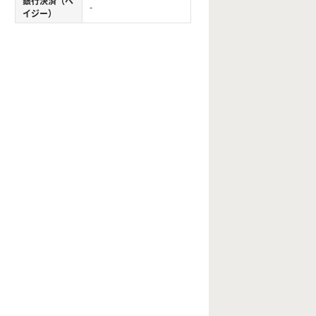
銀行決済（ペ
-
イジー）