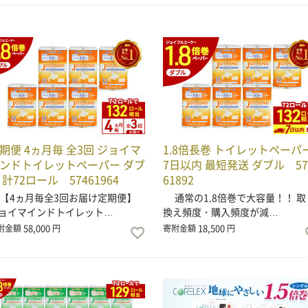
期便 4ヵ月毎 全3回 ジョイマ
1.8倍長巻 トイレットペーパ
ンドトイレットペーパー ダブ
7日以内 最短発送 ダブル 57
 計72ロール 57461964
61892
4ヵ月毎全3回お届け定期便】
通常の1.8倍巻で大容量！！ 取
ョイマインドトイレット…
換え頻度・購入頻度が減…
58,000
18,500
附金額
円
寄附金額
円