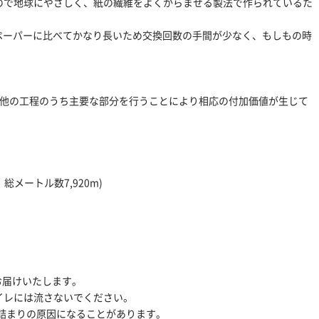
るので地球にやさしく、紙の繊維をよくからませる製法で作られているた
。
トペーパーに比べてかなり長いため交換回数の手間が少なく、もしもの時
の他の工程のうち主要な部分を行うことにより相応の付加価値が生じて
総メートル数7,920m)
お届けいたします。
イレには流さないでください。
詰まりの原因になることがあります。