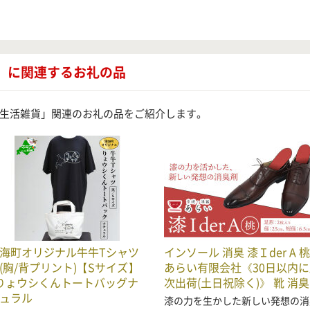
」に関連するお礼の品
生活雑貨」関連のお礼の品をご紹介します。
海町オリジナル牛牛Tシャツ
インソール 消臭 漆Ｉder A 桃
(胸/背プリント)【Sサイズ】
あらい有限会社《30日以内に
りょウシくんトートバッグナ
次出荷(土日祝除く)》 靴 消臭
ュラル
漆の力を生かした新しい発想の消