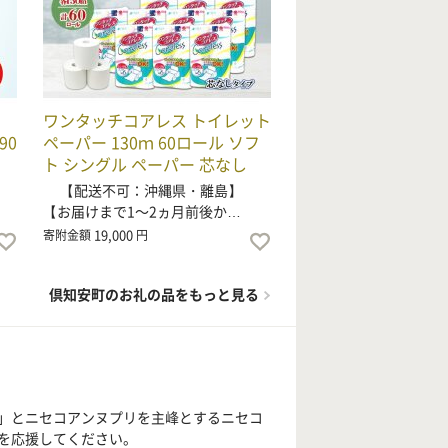
ト
ワンタッチコアレス トイレット
90
ペーパー 130ｍ 60ロール ソフ
ト シングル ペーパー 芯なし
【配送不可：沖縄県・離島】
【お届けまで1～2ヵ月前後か…
19,000
寄附金額
円
倶知安町のお礼の品をもっと見る
」とニセコアンヌプリを主峰とするニセコ
を応援してください。