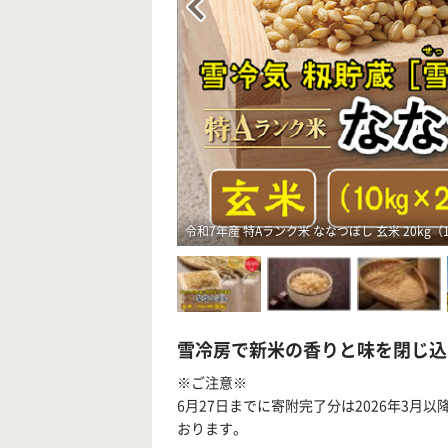
令和7年産 特Aランク米 ななつぼし 玄米 20kg（
雪冷房で新米の香りと味を閉じ込
※ご注意※
6月27日までに寄附完了分は2026年3月以
おります。