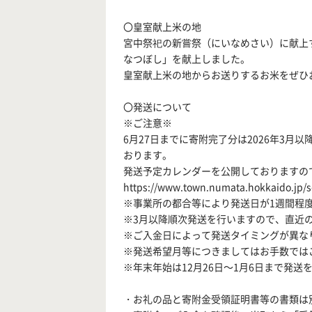
〇皇室献上米の地
宮中祭祀の新嘗祭（にいなめさい）に献上
なつぼし」を献上しました。
皇室献上米の地からお送りするお米をぜひ
〇発送について
※ご注意※
6月27日までに寄附完了分は2026年3月以
おります。
発送予定カレンダーを公開しておりますの
https://www.town.numata.hokkaido.jp/
※事業所の都合等により発送日が1週間程
※3月以降順次発送を行いますので、直近
※ご入金日によって発送タイミングが異な
※発送希望月等につきましてはお手数では
※年末年始は12月26日～1月6日まで発
・お礼の品と寄附金受領証明書等の書類は