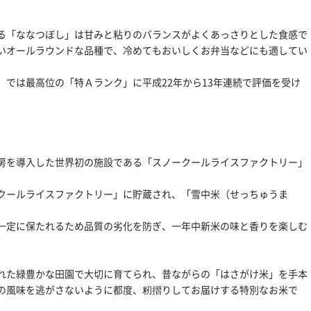
る「ななつぼし」は甘みと粘りのバランスがよくあっさりとした食感で
いオールラウンドな品種で、冷めてもおいしくお弁当などにも適してい
では最高位の「特Ａランク」に平成22年から13年連続で評価を受け
。
房を導入した世界初の施設である「スノークールライスファクトリー」
クールライスファクトリー」に貯蔵され、「雪中米（せっちゅうま
一定に保たれるため品質の劣化を防ぎ、一年中新米の味と香りを楽しむ
れた緑豊かな田園で大切に育てられ、昔ながらの「はさがけ米」を手本
の風味を逃がさないように都度、籾摺りしてお届けする特別なお米で