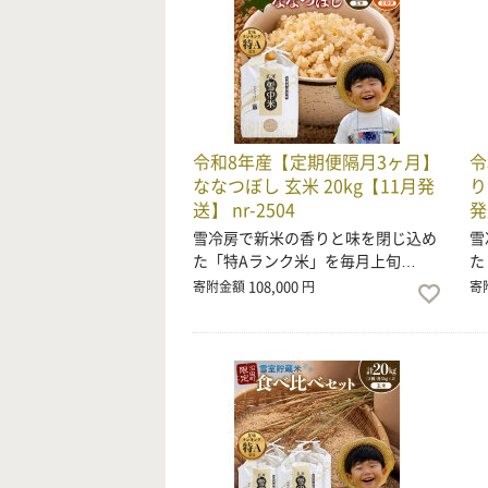
令和8年産【定期便隔月3ヶ月】
令
ななつぼし 玄米 20kg【11月発
り
送】 nr-2504
発
雪冷房で新米の香りと味を閉じ込め
雪
た「特Aランク米」を毎月上旬…
た
108,000
寄附金額
円
寄