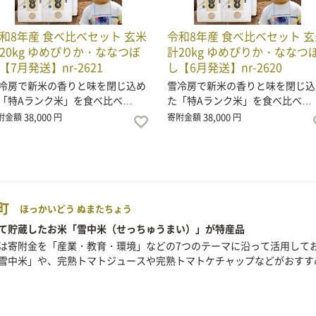
和8年産 食べ比べセット 玄米
令和8年産 食べ比べセット 玄
20kg ゆめぴりか・ななつぼ
計20kg ゆめぴりか・ななつ
【7月発送】nr-2621
し【6月発送】nr-2620
冷房で新米の香りと味を閉じ込め
雪冷房で新米の香りと味を閉じ込
「特Aランク米」を食べ比べ…
た「特Aランク米」を食べ比べ…
38,000
38,000
附金額
円
寄附金額
円
町
ほっかいどう ぬまたちょう
て貯蔵したお米「雪中米（せっちゅうまい）」が特産品
は寄附金を「産業・教育・環境」などの7つのテーマに沿って活用して
雪中米」や、完熟トマトジュースや完熟トマトケチャップなどがおすす