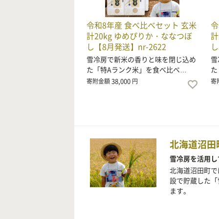
令和8年産 食べ比べセット 玄米
令
計20kg ゆめぴりか・ななつぼ
計
し【8月発送】nr-2622
し
雪冷房で新米の香りと味を閉じ込め
雪
た「特Aランク米」を食べ比べ…
た
38,000
寄附金額
円
寄
北海道沼田
雪冷房を活用し
北海道沼田町で
設で貯蔵した「
ます。