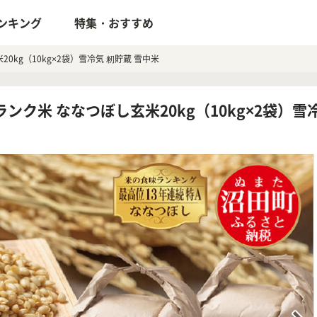
ンキング
特集・おすすめ
0kg（10kg×2袋）雪冷気 籾貯蔵 雪中米
ンク米 ななつぼし玄米20kg（10kg×2袋）雪