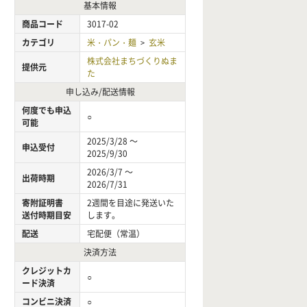
基本情報
商品コード
3017-02
カテゴリ
米・パン・麺
玄米
>
株式会社まちづくりぬま
提供元
た
申し込み/配送情報
何度でも申込
○
可能
2025/3/28 ～
申込受付
2025/9/30
2026/3/7 ～
出荷時期
2026/7/31
寄附証明書
2週間を目途に発送いた
送付時期目安
します。
配送
宅配便（常温）
決済方法
クレジットカ
○
ード決済
コンビニ決済
○