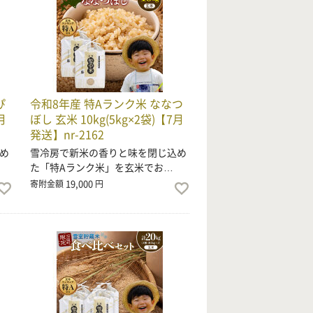
ぴ
令和8年産 特Aランク米 ななつ
月
ぼし 玄米 10kg(5kg×2袋)【7月
発送】nr-2162
め
雪冷房で新米の香りと味を閉じ込め
た「特Aランク米」を玄米でお…
19,000
寄附金額
円