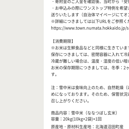
・寄附金のご入金を確認後、当町から「受
・お申込みの際にワンストップ特例を希望
送りいたします（自治体マイページにてオ
※詳細につきましては以下URLをご参照く
https://www.town.numata.hokkaido.jp
【消費期限】
※お米は生鮮食品などと同様に生きていま
保存につきましては、密閉容器に入れて冷
冷蔵が難しい場合は、温度・湿度の低い暗
お米の保存期限につきましては、冬季：2
す。
注：雪中米は食味向上のため、自然乾燥（
めになっております。そのため、保管状況
召し上がりください。
商品内容：雪中米（ななつぼし玄米）
容量：20kg(10kg×2袋)×1回
原産地・原材料生産地：北海道沼田町産