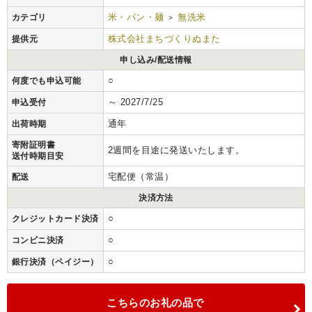
米・パン・麺
無洗米
カテゴリ
>
株式会社まちづくりぬまた
提供元
申し込み/配送情報
○
何度でも申込可能
～ 2027/7/25
申込受付
通年
出荷時期
寄附証明書
2週間を目途に発送いたします。
送付時期目安
宅配便（常温）
配送
決済方法
○
クレジットカード決済
○
コンビニ決済
○
銀行決済（ペイジー）
こちらのお礼の品で