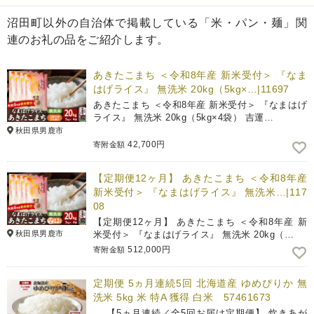
沼田町以外の自治体で掲載している「米・パン・麺」関
連のお礼の品をご紹介します。
あきたこまち ＜令和8年産 新米受付＞ 『なま
はげライス』 無洗米 20kg（5kg×…|11697
あきたこまち ＜令和8年産 新米受付＞ 『なまはげ
ライス』 無洗米 20kg（5kg×4袋） 吉運…
秋田県男鹿市
42,700円
寄附金額
【定期便12ヶ月】 あきたこまち ＜令和8年産
新米受付＞ 『なまはげライス』 無洗米…|117
08
【定期便12ヶ月】 あきたこまち ＜令和8年産 新
秋田県男鹿市
米受付＞ 『なまはげライス』 無洗米 20kg（…
512,000円
寄附金額
定期便 5ヵ月連続5回 北海道産 ゆめぴりか 無
洗米 5kg 米 特A 獲得 白米 57461673
【5ヵ月連続／全5回お届け定期便】 炊きあが