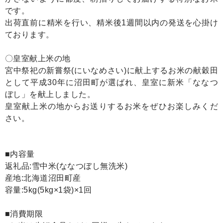
です。
出荷直前に精米を行い、精米後1週間以内の発送を心掛け
ております。
〇皇室献上米の地
宮中祭祀の新嘗祭(にいなめさい)に献上するお米の献穀田
として平成30年に沼田町が選ばれ、皇室に新米「ななつ
ぼし」を献上しました。
皇室献上米の地からお送りするお米をぜひお楽しみくだ
さい。
■内容量
返礼品:雪中米(ななつぼし無洗米)
産地:北海道沼田町産
容量:5kg(5kg×1袋)×1回
■消費期限