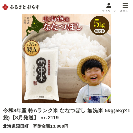
マイページ
メニュー
マイメニュー
マイページ
お気に入り
閲覧履歴
メニュー
お礼の品から探す
お礼の品をカテゴリや金額で絞り込み
自治体から探す
令和8年産 特Aランク米 ななつぼし 無洗米 5kg(5kg×1
ランキング
袋)【8月発送】 nr-2119
北海道沼田町
寄附金額13,000円
特集・おすすめ