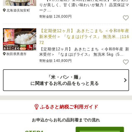
りが美しく、甘く濃い味わいが魅力！ 品質保証マ
ーク…
北海道倶知安町
126,000円
寄附金額
【定期便12ヶ月】 あきたこまち ＜令和8年産
新米受付＞ 『なまはげライス』 無洗米…|116
72
【定期便12ヶ月】 あきたこまち ＜令和8年産 新
秋田県男鹿市
米受付＞ 『なまはげライス』 無洗米 5kg（5…
140,800円
寄附金額
「米・パン・麺」
に関連するお礼の品をもっと見る
ふるさと納税ご利用ガイド
お申込からお礼の品到着までの流れ