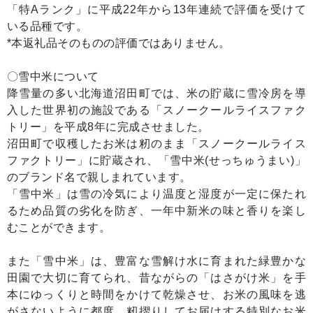
「特Aランク」に平成22年から13年連続で評価を受けて
いる品種です。
*本返礼品そのものの評価ではありません。
〇雪中米について
降雪量の多い北海道沼田町では、米の貯蔵に雪冷房を導
入した世界初の施設である「スノークールライスファク
トリー」を平成8年に完成させました。
沼田町で収穫したお米は籾のまま「スノークールライス
ファクトリー」に貯蔵され、「雪中米(せっちゅうまい)」
のブランド名で親しまれています。
「雪中米」は雪の冷気により温度と湿度が一定に保たれ
るため品質の劣化を防ぎ、一年中新米の味と香りを楽し
むことができます。
また「雪中米」は、豊富な雪解け水に育まれた緑豊かな
田園で大切に育てられ、昔ながらの「はさがけ米」を手
本にゆっくりと時間をかけて乾燥させ、お米の風味を逃
がさないように都度、籾摺りしてお届けする特別なお米