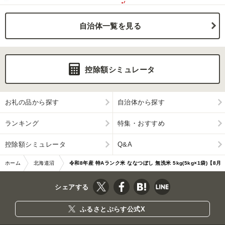
自治体一覧を見る
控除額シミュレータ
お礼の品から探す
自治体から探す
ランキング
特集・おすすめ
控除額シミュレータ
Q&A
ホーム
北海道沼
令和8年産 特Aランク米 ななつぼし 無洗米 5kg(5kg×1袋)【8月
田町
発送】 nr-2119
シェアする
ふるさとぷらす公式X