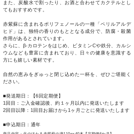
また、炭酸水で割ったり、お酒と合わせてカクテルとし
てもおすすめです。
赤紫蘇に含まれるポリフェノールの一種「ペリルアルデ
ヒド」は、独特の香りのもととなる成分で、防腐・殺菌
作用があるとされています。
さらに、β-カロテンをはじめ、ビタミンCや鉄分、カルシ
ウムなども豊富に含まれており、日々の健康を意識する
方にも嬉しい素材です。
自然の恵みをぎゅっと閉じ込めた一杯を、ぜひご堪能く
ださい。
■発送期日：【6回定期便】
1回目：ご入金確認後、約１ヶ月以内に発送いたします
2回目以降：1回目お届けから1ヶ月ごとに発送いたします
■申込期日：通年
商品内容：北のほたる赤紫蘇の滴110g×40本【定期便6か月】