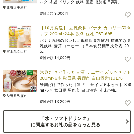
ルク 常温 ドリンク 飲料 国産 北海道日高乳…
北海道平取町
9,000円
寄附金額
【10月発送】 豆乳飲料 バナナ カロリー50％
オフ 200ml×24本 飲料 豆乳 F6T-695
バナナ風味のおいしい低糖質豆乳飲料 標準的な豆
乳飲料 麦芽コーヒー （日本食品標準成分表 201
5…
富山県立山町
14,000円
寄附金額
米麹だけで作った甘酒 ミニサイズ 6本セット
300ml×6本 秋田県 男鹿市 白山酒造|10176
米麹だけで作った甘酒 ミニサイズ 6本セット 300
ml×6本 秋田県 男鹿市 白山酒造 甘味が強…
秋田県男鹿市
13,200円
寄附金額
「水・ソフトドリンク」
に関連するお礼の品をもっと見る