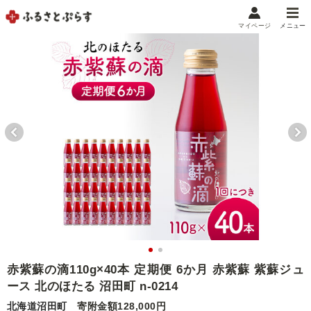
マイページ
メニュー
マイメニュー
マイページ
お気に入り
閲覧履歴
メニュー
お礼の品から探す
お礼の品をカテゴリや金額で絞り込み
自治体から探す
ランキング
赤紫蘇の滴110g×40本 定期便 6か月 赤紫蘇 紫蘇ジュ
ース 北のほたる 沼田町 n-0214
特集・おすすめ
北海道沼田町
寄附金額128,000円