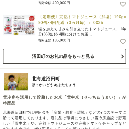
400,000円
寄附金額
〔定期便〕完熟トマトジュース（加塩）190g×
90缶×4回配送（3ヵ月毎） n-0035
塩を加えて甘みを引き立てたトマトジュース、1年
分(360缶)を4回に分けてお届…
185,000円
寄附金額
沼田町のお礼の品をもっと見る
北海道沼田町
ほっかいどう ぬまたちょう
雪冷房を活用して貯蔵したお米「雪中米（せっちゅうまい）」が
特産品
北海道沼田町では寄附金を「産業・教育・環境」などの7つのテーマに
沿って活用しております。返礼品は環境にやさしい雪冷房施設で貯蔵
した「雪中米」や、完熟トマトジュースや完熟トマトケチャップなど
がおすすめです。ぜひ応援をよろしくお願いいたします。