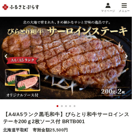
マイページ
メニュー
マイメニュー
マイページ
お気に入り
閲覧履歴
メニュー
お礼の品から探す
お礼の品をカテゴリや金額で絞り込み
自治体から探す
ランキング
【A4/A5ランク黒毛和牛】びらとり和牛サーロインス
テーキ200ｇ2枚ソース付 BRTB001
特集・おすすめ
北海道平取町
寄附金額25,500円