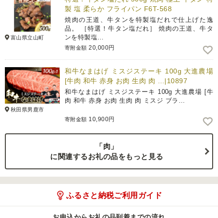
製 塩 柔らか フライパン F6T-568
焼肉の王道、牛タンを特製塩だれで仕上げた逸
品。 ［特選！牛タン塩だれ］ 焼肉の王道、牛タ
ンを特製塩…
富山県立山町
20,000円
寄附金額
和牛なまはげ ミスジステーキ 100g 大進農場
[牛肉 和牛 赤身 お肉 生肉 肉 …|10897
和牛なまはげ ミスジステーキ 100g 大進農場 [牛
肉 和牛 赤身 お肉 生肉 肉 ミスジ ブラ…
秋田県男鹿市
10,900円
寄附金額
「肉」
に関連するお礼の品をもっと見る
ふるさと納税ご利用ガイド
お申込からお礼の品到着までの流れ