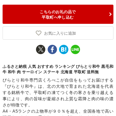
ふるさと納税とは
こちらのお礼の品で
平取町へ申し込む
控除額シミュレータ
Q&A
お気に入りに追加
ふるさと納税 人気 おすすめ ランキング びらとり和牛 黒毛和
牛 和牛 肉 サーロイン ステーキ 北海道 平取町 送料無
びらとり和牛専門店くろべこが自信をもってお届けする
『びらとり和牛』は、北の大地で育まれた北海道を代表
する銘柄牛で、平取町の凍てつく冬の寒さを乗り越える
事により、肉の旨味が凝縮され上質な霜降と肉の味の濃
さが特徴です。
A4・A5ランクの上物率が９０％を超え、全国各地で高い