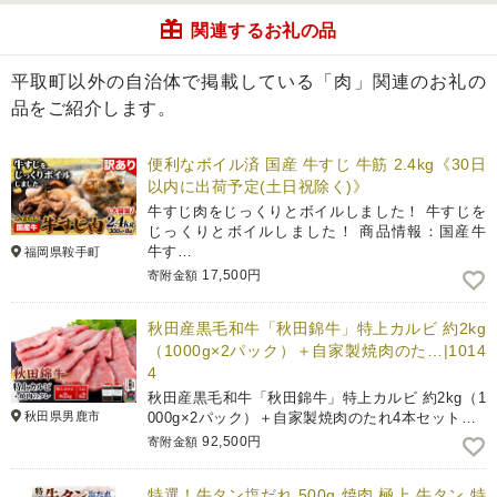
関連するお礼の品
平取町以外の自治体で掲載している「肉」関連のお礼の
品をご紹介します。
便利なボイル済 国産 牛すじ 牛筋 2.4kg《30日
以内に出荷予定(土日祝除く)》
牛すじ肉をじっくりとボイルしました！ 牛すじを
じっくりとボイルしました！ 商品情報：国産牛
牛す…
福岡県鞍手町
17,500円
寄附金額
秋田産黒毛和牛「秋田錦牛」特上カルビ 約2kg
（1000g×2パック）＋自家製焼肉のた…|1014
4
秋田産黒毛和牛「秋田錦牛」特上カルビ 約2kg（1
秋田県男鹿市
000g×2パック）＋自家製焼肉のたれ4本セット…
92,500円
寄附金額
特選！牛タン塩だれ 500g 焼肉 極上 牛タン 特