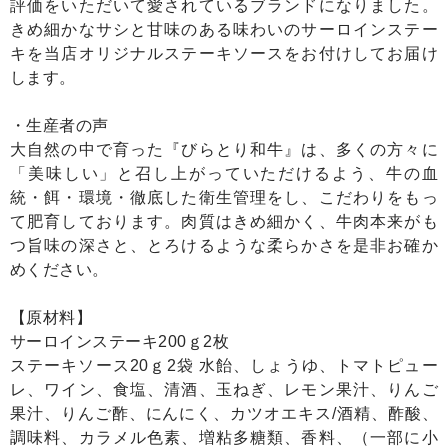
評価をいただいて愛されているブランドになりました。
きめ細かなサシと甘味のある味わいのサーロインステー
キを当店オリジナルステーキソースをお付けしてお届け
します。
・生産者の声
大自然の中で育った『びらとり和牛』は、多くの方々に
「美味しい」と召し上がっていただけるよう、牛の血
統・餌・環境・徹底した衛生管理をし、こだわりをもっ
て肥育しております。肉質はきめ細かく、牛肉本来がも
つ旨味の深さと、とろけるような柔らかさを是非お確か
めください。
【原材料】
サーロインステーキ200ｇ2枚
ステーキソース20ｇ2袋 水飴、しょうゆ、トマトピュー
レ、ワイン、食塩、清酒、玉ねぎ、レモン果汁、りんご
果汁、りんご酢、にんにく、カツオエキス/酒精、酢酸、
調味料、カラメル色素、増粘多糖類、香料、（一部に小