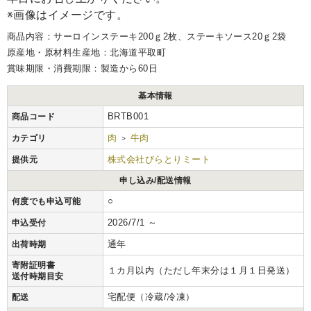
※画像はイメージです。
商品内容：サーロインステーキ200ｇ2枚、ステーキソース20ｇ2袋
原産地・原材料生産地：北海道平取町
賞味期限・消費期限：製造から60日
基本情報
BRTB001
商品コード
肉
牛肉
カテゴリ
>
株式会社びらとりミート
提供元
申し込み/配送情報
○
何度でも申込可能
2026/7/1 ～
申込受付
通年
出荷時期
寄附証明書
１カ月以内（ただし年末分は１月１日発送）
送付時期目安
宅配便（冷蔵/冷凍）
配送