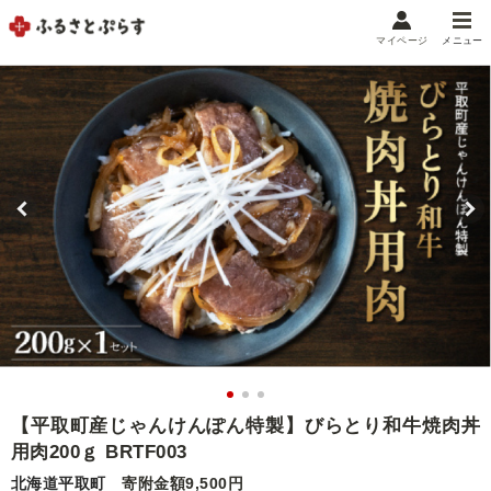
マイページ
メニュー
マイメニュー
マイページ
お気に入り
閲覧履歴
メニュー
お礼の品から探す
お礼の品をカテゴリや金額で絞り込み
自治体から探す
ランキング
【平取町産じゃんけんぽん特製】びらとり和牛焼肉丼
用肉200ｇ BRTF003
特集・おすすめ
北海道平取町
寄附金額9,500円