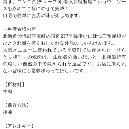
焼き、ニンニク(チューブ可)を入れ特製塩コショウ、ソー
スを絡めてご飯にのせて完成！
自宅で簡単にお店の味が楽しめます。
・生産者様の声
北海道沙流郡平取町の国道237号線沿いに建つ三角屋根が
ひときわ目を惹くおしゃれな外観のじゃんけんぽん。
人気メニューに使われている平取町で生産された「びら
とり和牛」の焼肉は、 生産者の熱い想いと、北海道特有
の厳しい自然の中で鍛えられた逸品です。お店に来られ
ない皆様にも是非味わってほしいです。
【原材料】
牛肉
【保存方法】
冷凍
【アレルギー】