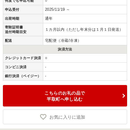
○
何度でも申込可能
2025/11/19 ～
申込受付
通年
出荷時期
寄附証明書
１カ月以内（ただし年末分は１月１日発送）
送付時期目安
宅配便（冷蔵/冷凍）
配送
決済方法
○
クレジットカード決済
-
コンビニ決済
-
銀行決済（ペイジー）
こちらのお礼の品で
平取町へ申し込む
お気に入りに追加