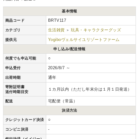
基本情報
BRTV117
商品コード
生活雑貨
玩具・キャラクターグッズ
カテゴリ
>
Yogiboヴェルサイユリゾートファーム
提供元
申し込み/配送情報
○
何度でも申込可能
2026/8/7 ～
申込受付
通年
出荷時期
寄附証明書
１カ月以内（ただし年末分は１月１日発送）
送付時期目安
宅配便（常温）
配送
決済方法
○
クレジットカード決済
-
コンビニ決済
-