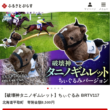
マイページ
メニュー
マイメニュー
マイページ
お気に入り
閲覧履歴
メニュー
お礼の品から探す
お礼の品をカテゴリや金額で絞り込み
自治体から探す
ランキング
【破壊神タニノギムレット】ちぃぐるみ BRTV117
北海道平取町
寄附金額8,500円
特集・おすすめ