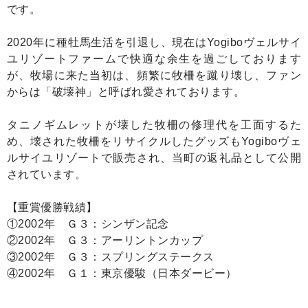
です。
2020年に種牡馬生活を引退し、現在はYogiboヴェルサイ
ユリゾートファームで快適な余生を過ごしております
が、牧場に来た当初は、頻繁に牧柵を蹴り壊し、ファン
からは「破壊神」と呼ばれ愛されております。
タニノギムレットが壊した牧柵の修理代を工面するた
め、壊された牧柵をリサイクルしたグッズもYogiboヴェ
ルサイユリゾートで販売され、当町の返礼品として公開
されています。
【重賞優勝戦績】
①2002年 Ｇ３：シンザン記念
②2002年 Ｇ３：アーリントンカップ
③2002年 Ｇ３：スプリングステークス
④2002年 Ｇ１：東京優駿（日本ダービー）