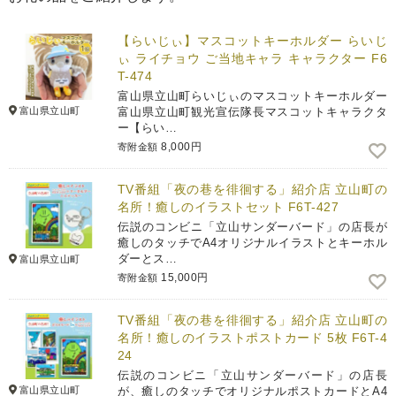
【らいじぃ】マスコットキーホルダー らいじ
ぃ ライチョウ ご当地キャラ キャラクター F6
T-474
富山県立山町らいじぃのマスコットキーホルダー
富山県立山町
富山県立山町観光宣伝隊長マスコットキャラクタ
ー【らい…
8,000円
寄附金額
TV番組「夜の巷を徘徊する」紹介店 立山町の
名所！癒しのイラストセット F6T-427
伝説のコンビニ「立山サンダーバード」の店長が
癒しのタッチでA4オリジナルイラストとキーホル
ダーとス…
富山県立山町
15,000円
寄附金額
TV番組「夜の巷を徘徊する」紹介店 立山町の
名所！癒しのイラストポストカード 5枚 F6T-4
24
伝説のコンビニ「立山サンダーバード」の店長
富山県立山町
が、癒しのタッチでオリジナルポストカードとA4